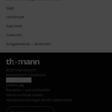
Súgó
Utalványok
Kapcsolat
Szaküzlet
Szolgáltatások -- áttekintés
ÁSZF
/
Impresszum
Adatvédelmi nyilatkozat
Süti beállítások
Elállási jog
Rendelés / szerződéskötés
Garancia hibák esetén
Akadálymentességet érintő tájékoztatás