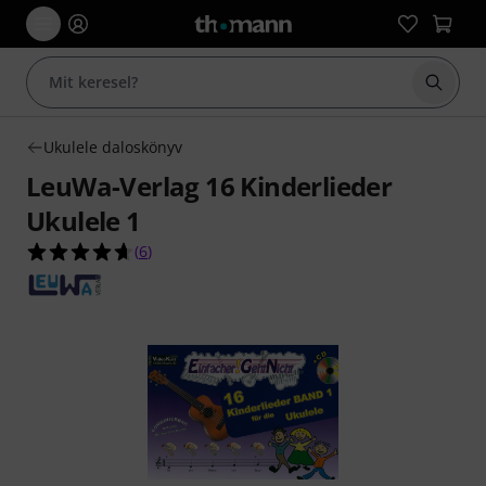
Keresés
Ukulele daloskönyv
LeuWa-Verlag 16 Kinderlieder
Ukulele 1
4.7/5 csillag, összesen 6 értékelés alapján
(
6
)