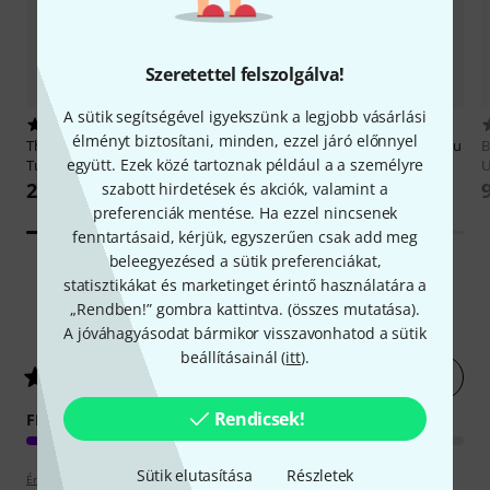
Szeretettel felszolgálva!
A sütik segítségével igyekszünk a legjobb vásárlási
1301
2
élményt biztosítani, minden, ezzel járó előnnyel
Thomann
CTU-10 Ukulele Clip
Schott
Kinderliederbuch Git/Uku
B
együtt. Ezek közé tartoznak például a a személyre
Tuner
XXL
U
2 599 Ft
szabott hirdetések és akciók, valamint a
11 490 Ft
preferenciák mentése. Ha ezzel nincsenek
fenntartásaid, kérjük, egyszerűen csak add meg
beleegyezésed a sütik preferenciákat,
statisztikákat és marketinget érintő használatára a
„Rendben!” gombra kattintva. (
összes mutatása
).
6
Ügyfelek értékelései
A jóváhagyásodat bármikor visszavonhatod a sütik
beállításainál (
itt
).
Értékelés leadása most
4.7
/ 5
Rendicsek!
FELÉPÍTÉS
Sütik elutasítása
Részletek
Értékelési irányelvek