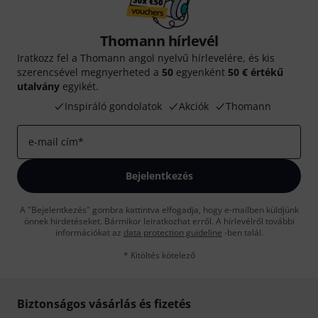
Thomann hírlevél
Iratkozz fel a Thomann angol nyelvű hírlevelére, és kis
szerencsével megnyerheted a
50
egyenként
50 € értékű
utalvány
egyikét.
Inspiráló gondolatok
Akciók
Thomann
e-mail cím
*
Bejelentkezés
A "Bejelentkezés" gombra kattintva elfogadja, hogy e-mailben küldjünk
önnek hirdetéseket. Bármikor leiratkozhat erről. A hírlevélről további
információkat az
data protection guideline
-ben talál.
* Kitöltés kötelező
Biztonságos vásárlás és fizetés