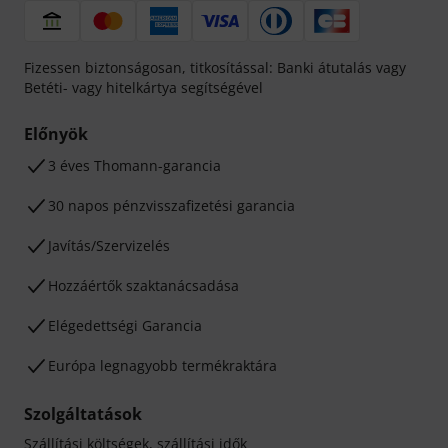
Fizessen biztonságosan, titkosítással: Banki átutalás vagy
Betéti- vagy hitelkártya segítségével
Előnyök
3 éves Thomann-garancia
30 napos pénzvisszafizetési garancia
Javítás/Szervizelés
Hozzáértők szaktanácsadása
Elégedettségi Garancia
Európa legnagyobb termékraktára
Szolgáltatások
Szállítási költségek, szállítási idők