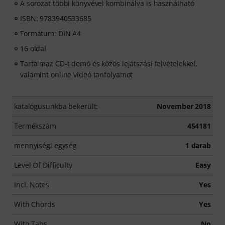
A sorozat többi könyvével kombinálva is használható
ISBN: 9783940533685
Formátum: DIN A4
16 oldal
Tartalmaz CD-t demó és közös lejátszási felvételekkel,
valamint online videó tanfolyamot
katalógusunkba bekerült:
November 2018
Termékszám
454181
mennyiségi egység
1 darab
Level Of Difficulty
Easy
Incl. Notes
Yes
With Chords
Yes
With Tabs
No