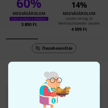
60%
14%
MEGVÁSÁROLOM
MEGVÁSÁROLOM
LeuWa-Verlag 24
PONT UGYANEZT A TERMÉKET
Weihnachtslieder Ukulele
3 890 Ft
4 599 Ft
Összehasonlítás
Kiegészítők és hozzáillő elemek