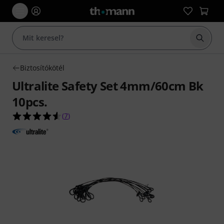
Keresés
Biztosítókötél
Ultralite Safety Set 4mm/60cm Bk
10pcs.
4.6/5 csillag, összesen 7 értékelés alapján
(
7
)