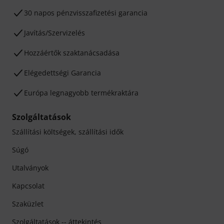
30 napos pénzvisszafizetési garancia
Javítás/Szervizelés
Hozzáértők szaktanácsadása
Elégedettségi Garancia
Európa legnagyobb termékraktára
Szolgáltatások
Szállítási költségek, szállítási idők
Súgó
Utalványok
Kapcsolat
Szaküzlet
Szolgáltatások -- áttekintés