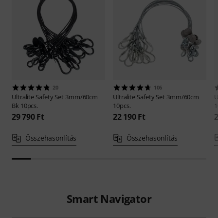
20
106
Ultralite
Safety Set 3mm/60cm
Ultralite
Safety Set 3mm/60cm
U
Bk 10pcs.
10pcs.
1
29 790 Ft
22 190 Ft
2
Összehasonlítás
Összehasonlítás
Smart Navigator