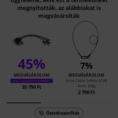
megnyitották, az alábbiakat is
megvásárolták
45%
7%
MEGVÁSÁROLOM
MEGVÁSÁROLOM
Accu-Cable Safety SC4B
PONT UGYANEZT A TERMÉKET
4mm 30kg
35 790 Ft
2 799 Ft
Összehasonlítás