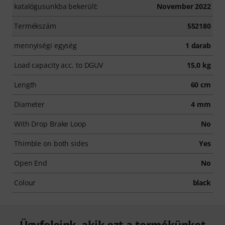
katalógusunkba bekerült:
November 2022
Termékszám
552180
mennyiségi egység
1 darab
Load capacity acc. to DGUV
15,0 kg
Length
60 cm
Diameter
4 mm
With Drop Brake Loop
No
Thimble on both sides
Yes
Open End
No
Colour
black
Ügyfeleink, akik ezt a termékünket