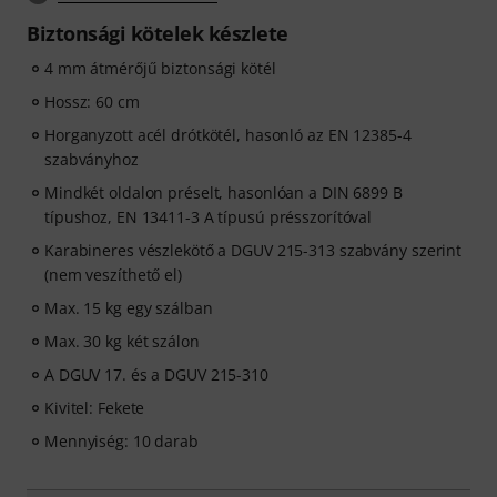
Biztonsági kötelek készlete
4 mm átmérőjű biztonsági kötél
Hossz: 60 cm
Horganyzott acél drótkötél, hasonló az EN 12385-4
szabványhoz
Mindkét oldalon préselt, hasonlóan a DIN 6899 B
típushoz, EN 13411-3 A típusú présszorítóval
Karabineres vészlekötő a DGUV 215-313 szabvány szerint
(nem veszíthető el)
Max. 15 kg egy szálban
Max. 30 kg két szálon
A DGUV 17. és a DGUV 215-310
Kivitel: Fekete
Mennyiség: 10 darab