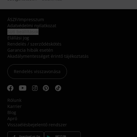
ÁSZF
/
Impresszum
Adatvédelmi nyilatkozat
Süti beállítások
Elállási jog
Rendelés / szerződéskötés
Garancia hibák esetén
Akadálymentességet érintő tájékoztatás
Rendelés visszavonása
Rólunk
Karrier
Blog
Apró
Visszaélésbejelentő rendszer