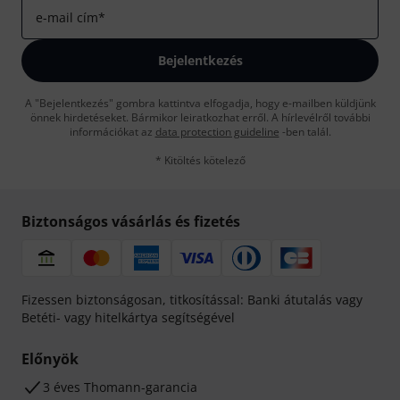
e-mail cím
*
Bejelentkezés
A "Bejelentkezés" gombra kattintva elfogadja, hogy e-mailben küldjünk
önnek hirdetéseket. Bármikor leiratkozhat erről. A hírlevélről további
információkat az
data protection guideline
-ben talál.
* Kitöltés kötelező
Biztonságos vásárlás és fizetés
Fizessen biztonságosan, titkosítással: Banki átutalás vagy
Betéti- vagy hitelkártya segítségével
Előnyök
3 éves Thomann-garancia