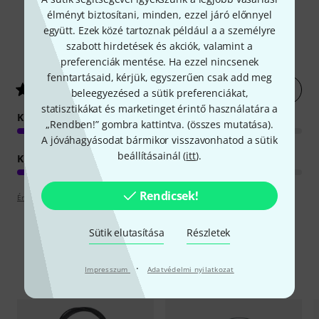
élményt biztosítani, minden, ezzel járó előnnyel
együtt. Ezek közé tartoznak például a a személyre
szabott hirdetések és akciók, valamint a
7
Ügyfelek értékelései
preferenciák mentése. Ha ezzel nincsenek
fenntartásaid, kérjük, egyszerűen csak add meg
Értékelés leadása most
4.6
/ 5
beleegyezésed a sütik preferenciákat,
statisztikákat és marketinget érintő használatára a
KEZELHETŐSÉG
„Rendben!” gombra kattintva. (
összes mutatása
).
A jóváhagyásodat bármikor visszavonhatod a sütik
beállításainál (
itt
).
KIVITELEZÉS
Rendicsek!
Értékelési irányelvek
Sütik elutasítása
Részletek
Alternatívák összevetése
·
Impresszum
Adatvédelmi nyilatkozat