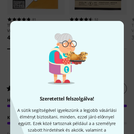
81
52
Thomastik
131 Dominant A
Daddario
KS311W-4/4M Kaplan
T
Violin 4/4
NW E Med.
V
4 999 Ft
4 599 Ft
7
Ügyfelek értékelései
Értékelés leadása most
4.9
/ 5
Szeretettel felszolgálva!
HANGZÁS
A sütik segítségével igyekszünk a legjobb vásárlási
élményt biztosítani, minden, ezzel járó előnnyel
KIVITELEZÉS
együtt. Ezek közé tartoznak például a a személyre
szabott hirdetések és akciók, valamint a
Értékelési irányelvek