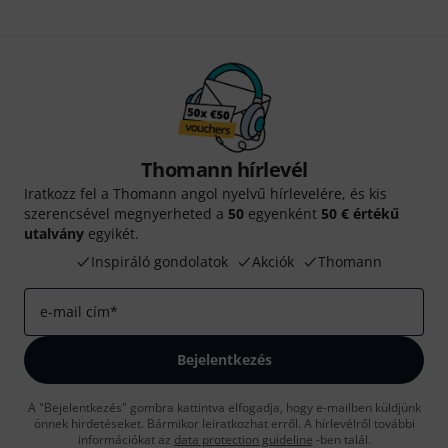
Thomann hírlevél
Iratkozz fel a Thomann angol nyelvű hírlevelére, és kis
szerencsével megnyerheted a
50
egyenként
50 € értékű
utalvány
egyikét.
Inspiráló gondolatok
Akciók
Thomann
e-mail cím
*
Bejelentkezés
A "Bejelentkezés" gombra kattintva elfogadja, hogy e-mailben küldjünk
önnek hirdetéseket. Bármikor leiratkozhat erről. A hírlevélről további
információkat az
data protection guideline
-ben talál.