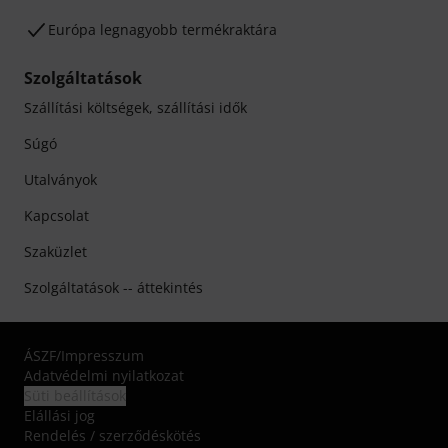
Európa legnagyobb termékraktára
Szolgáltatások
Szállítási költségek, szállítási idők
Súgó
Utalványok
Kapcsolat
Szaküzlet
Szolgáltatások -- áttekintés
ÁSZF
/
Impresszum
Adatvédelmi nyilatkozat
Süti beállítások
Elállási jog
Rendelés / szerződéskötés