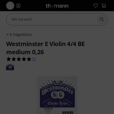
Keresés
E hegedűhúr
Westminster E Violin 4/4 BE
medium 0,26
4.9/5 csillag, összesen 7 értékelés alapján
(
7
)