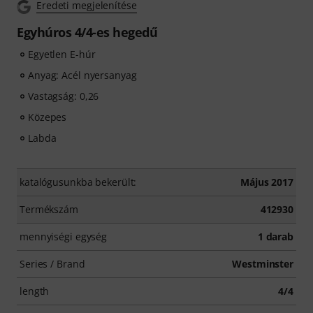
Eredeti megjelenítése
Egyhúros 4/4-es hegedű
Egyetlen E-húr
Anyag: Acél nyersanyag
Vastagság: 0,26
Közepes
Labda
katalógusunkba bekerült:
Május 2017
Termékszám
412930
mennyiségi egység
1 darab
Series / Brand
Westminster
length
4/4