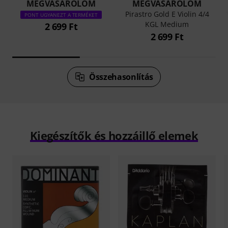
MEGVÁSÁROLOM
MEGVÁSÁROLOM
Pirastro Gold E Violin 4/4
PONT UGYANEZT A TERMÉKET
KGL Medium
2 699 Ft
2 699 Ft
Összehasonlítás
Kiegészítők és hozzáillő elemek