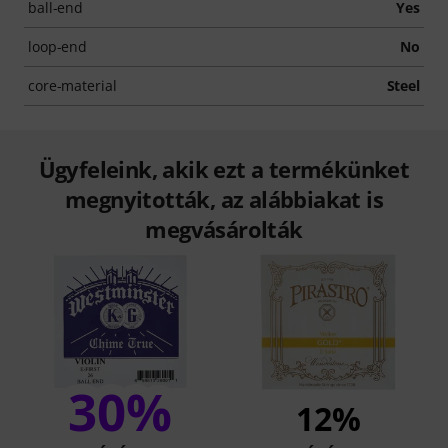
ball-end
Yes
loop-end
No
core-material
Steel
Ügyfeleink, akik ezt a termékünket
megnyitották, az alábbiakat is
megvásárolták
30%
12%