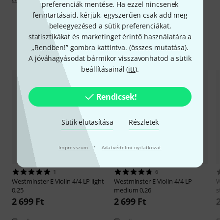
preferenciák mentése. Ha ezzel nincsenek
fenntartásaid, kérjük, egyszerűen csak add meg
beleegyezésed a sütik preferenciákat,
statisztikákat és marketinget érintő használatára a
„Rendben!” gombra kattintva. (
összes mutatása
).
Alternatívák összevetése
A jóváhagyásodat bármikor visszavonhatod a sütik
beállításainál (
itt
).
Rendicsek!
Sütik elutasítása
Részletek
·
Impresszum
Adatvédelmi nyilatkozat
1
6
Westminster
E Violin 4/4 LP light
Westminster
E Violin 4/4 LP
W
0,25
medium 0,26
s
2 699 Ft
2 699 Ft