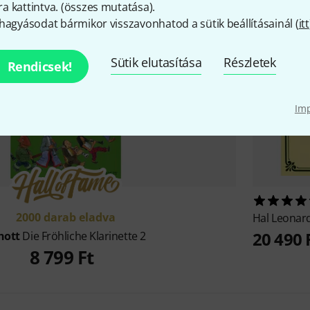
 kattintva. (
összes mutatása
).
hagyásodat bármikor visszavonhatod a sütik beállításainál (
itt
8
Sütik elutasítása
Részletek
Rendicsek!
Im
2000 darab eladva
Hal Leonar
20 490 
hott
Die Fröhliche Klarinette 2
8 799 Ft