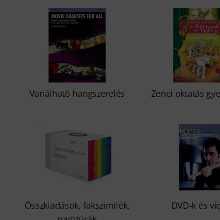
Variálható hangszerelés
Zenei oktatás gy
Összkiadások, fakszimilék,
DVD-k és vi
partitúrák