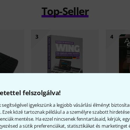
Top-Seller
3
4
etettel felszolgálva!
12
k segítségével igyekszünk a legjobb vásárlási élményt biztosíta
ner Pedal
Tutorial Experts
Hands On
Voggenreit
. Ezek közé tartoznak például a a személyre szabott hirdetések
Behringer Wing
10 390 
enciák mentése. Ha ezzel nincsenek fenntartásaid, kérjük, e
24 890 Ft
yezésed a sütik preferenciákat, statisztikákat és marketinget