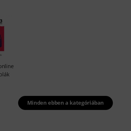
online
olák
Minden ebben a kategóriában