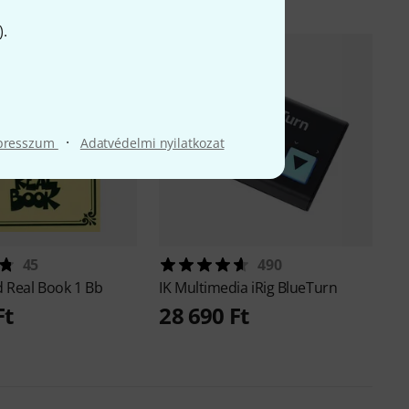
).
9
·
presszum
Adatvédelmi nyilatkozat
45
490
d
Real Book 1 Bb
IK Multimedia
iRig BlueTurn
Ft
28 690 Ft