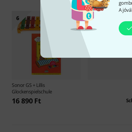
gombra
A jóvá
6
Sonor
GS + Lillis
Glockenspielschule
16 890 Ft
Sc