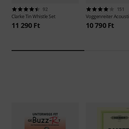
92
151
Clarke
Tin Whistle Set
Voggenreiter
Acousti
11 290 Ft
10 790 Ft