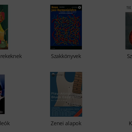
erekeknek
Szakkönyvek
S
deók
Zenei alapok
K