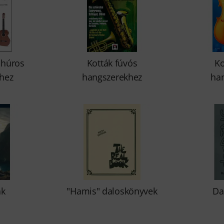
 húros
Kották fúvós
Ko
hez
hangszerekhez
ha
ák
"Hamis" daloskönyvek
Da