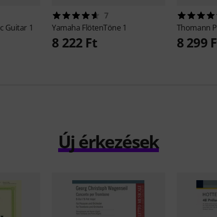
7
c Guitar 1
Yamaha
FlötenTöne 1
Thomann
P
8 222 Ft
8 299 F
Új érkezések