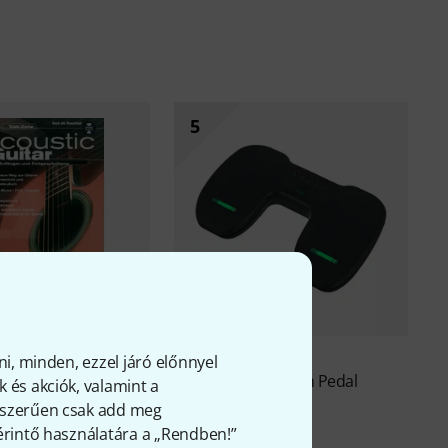
5
151
99
ni, minden, ezzel járó előnnyel
er
Acoustic Guitar 1
Thomann
Pageturn Pedal
 és akciók, valamint a
8 299 Ft
Ft
gyszerűen csak add meg
 érintő használatára a „Rendben!”