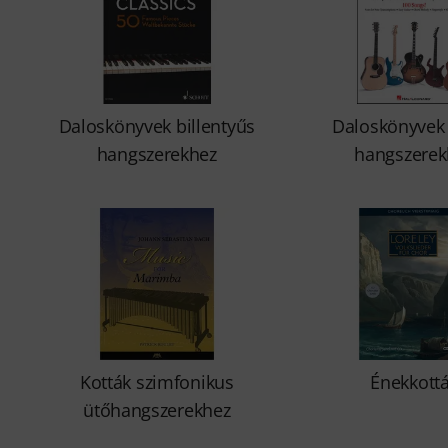
Daloskönyvek billentyűs
Daloskönyvek
hangszerekhez
hangszerek
Kották szimfonikus
Énekkott
ütőhangszerekhez