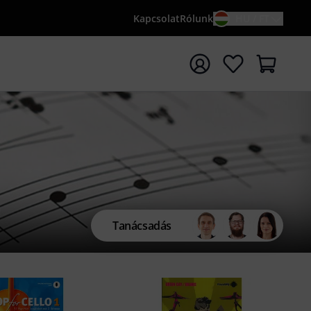
Kapcsolat
Rólunk
HU / FT
sés indítása {searchTerm} keresőszóval
Tanácsadás