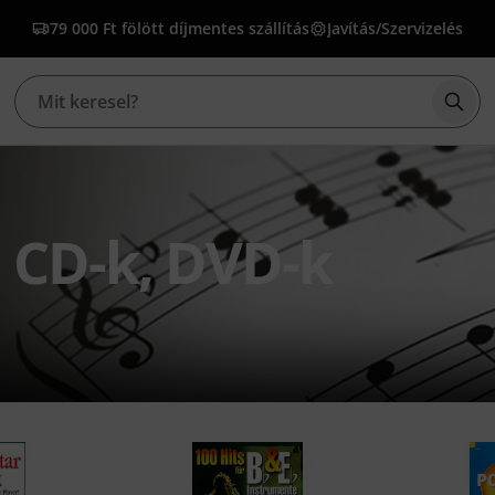
79 000 Ft fölött díjmentes szállítás
Javítás/Szervizelés
Kere
 CD-k, DVD-k