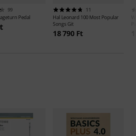
99
11
ageturn Pedal
Hal Leonard
100 Most Popular
Wi
Songs Git
Pi
t
18 790 Ft
1