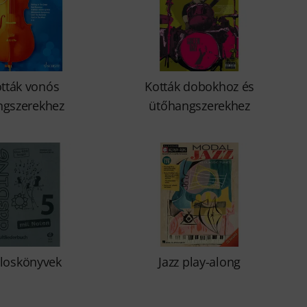
tták vonós
Kották dobokhoz és
ngszerekhez
ütőhangszerekhez
loskönyvek
Jazz play-along