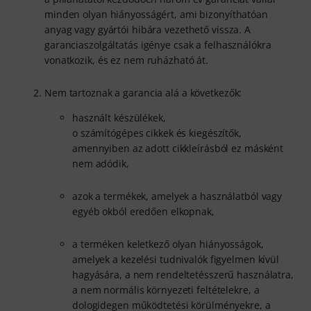
minden olyan hiányosságért, ami bizonyíthatóan
anyag vagy gyártói hibára vezethető vissza. A
garanciaszolgáltatás igénye csak a felhasználókra
vonatkozik, és ez nem ruházható át.
Nem tartoznak a garancia alá a következők:
használt készülékek,
o számítógépes cikkek és kiegészítők,
amennyiben az adott cikkleírásból ez másként
nem adódik,
azok a termékek, amelyek a használatból vagy
egyéb okból eredően elkopnak,
a terméken keletkező olyan hiányosságok,
amelyek a kezelési tudnivalók figyelmen kívül
hagyására, a nem rendeltetésszerű használatra,
a nem normális környezeti feltételekre, a
dologidegen működtetési körülményekre, a