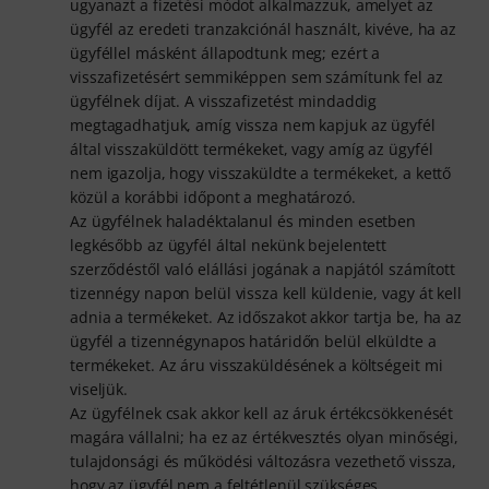
ugyanazt a fizetési módot alkalmazzuk, amelyet az
ügyfél az eredeti tranzakciónál használt, kivéve, ha az
ügyféllel másként állapodtunk meg; ezért a
visszafizetésért semmiképpen sem számítunk fel az
ügyfélnek díjat. A visszafizetést mindaddig
megtagadhatjuk, amíg vissza nem kapjuk az ügyfél
által visszaküldött termékeket, vagy amíg az ügyfél
nem igazolja, hogy visszaküldte a termékeket, a kettő
közül a korábbi időpont a meghatározó.
Az ügyfélnek haladéktalanul és minden esetben
legkésőbb az ügyfél által nekünk bejelentett
szerződéstől való elállási jogának a napjától számított
tizennégy napon belül vissza kell küldenie, vagy át kell
adnia a termékeket. Az időszakot akkor tartja be, ha az
ügyfél a tizennégynapos határidőn belül elküldte a
termékeket. Az áru visszaküldésének a költségeit mi
viseljük.
Az ügyfélnek csak akkor kell az áruk értékcsökkenését
magára vállalni; ha ez az értékvesztés olyan minőségi,
tulajdonsági és működési változásra vezethető vissza,
hogy az ügyfél nem a feltétlenül szükséges