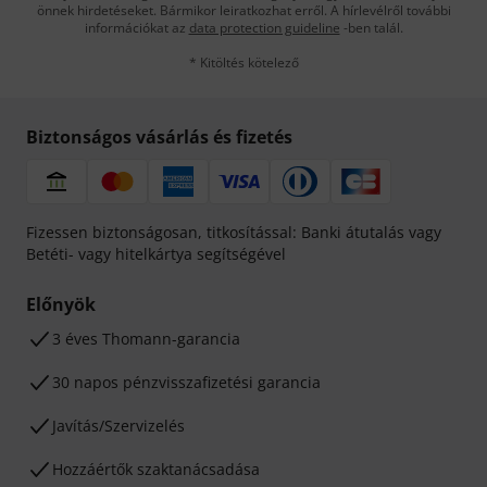
önnek hirdetéseket. Bármikor leiratkozhat erről. A hírlevélről további
információkat az
data protection guideline
-ben talál.
* Kitöltés kötelező
Biztonságos vásárlás és fizetés
Fizessen biztonságosan, titkosítással: Banki átutalás vagy
Betéti- vagy hitelkártya segítségével
Előnyök
3 éves Thomann-garancia
30 napos pénzvisszafizetési garancia
Javítás/Szervizelés
Hozzáértők szaktanácsadása