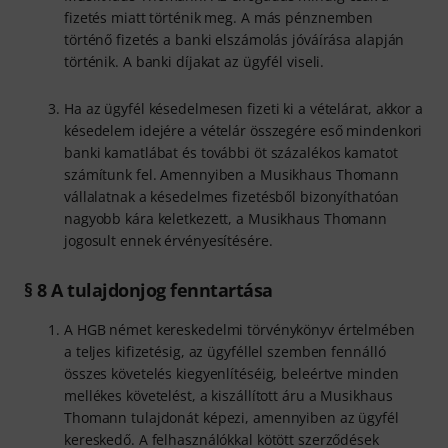
fizetés miatt történik meg. A más pénznemben
történő fizetés a banki elszámolás jóváírása alapján
történik. A banki díjakat az ügyfél viseli.
Ha az ügyfél késedelmesen fizeti ki a vételárat, akkor a
késedelem idejére a vételár összegére eső mindenkori
banki kamatlábat és további öt százalékos kamatot
számítunk fel. Amennyiben a Musikhaus Thomann
vállalatnak a késedelmes fizetésből bizonyíthatóan
nagyobb kára keletkezett, a Musikhaus Thomann
jogosult ennek érvényesítésére.
§ 8 A tulajdonjog fenntartása
A HGB német kereskedelmi törvénykönyv értelmében
a teljes kifizetésig, az ügyféllel szemben fennálló
összes követelés kiegyenlítéséig, beleértve minden
mellékes követelést, a kiszállított áru a Musikhaus
Thomann tulajdonát képezi, amennyiben az ügyfél
kereskedő. A felhasználókkal kötött szerződések