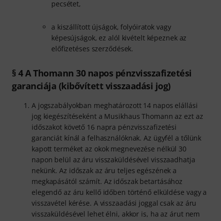
pecsétet,
a kiszállított újságok, folyóiratok vagy
képesújságok, ez alól kivételt képeznek az
előfizetéses szerződések.
§ 4 A Thomann 30 napos pénzvisszafizetési
garanciája (kibővített visszaadási jog)
A jogszabályokban meghatározott 14 napos elállási
jog kiegészítéseként a Musikhaus Thomann az ezt az
időszakot követő 16 napra pénzvisszafizetési
garanciát kínál a felhasználóknak. Az ügyfél a tőlünk
kapott terméket az okok megnevezése nélkül 30
napon belül az áru visszaküldésével visszaadhatja
nekünk. Az időszak az áru teljes egészének a
megkapásától számít. Az időszak betartásához
elegendő az áru kellő időben történő elküldése vagy a
visszavétel kérése. A visszaadási joggal csak az áru
visszaküldésével lehet élni, akkor is, ha az árut nem