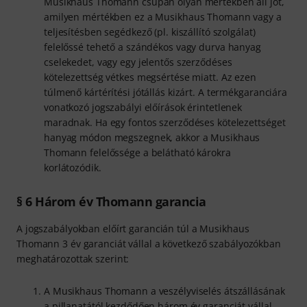
Musikhaus Thomann csupán olyan mértékben áll jót,
amilyen mértékben ez a Musikhaus Thomann vagy a
teljesítésben segédkező (pl. kiszállító szolgálat)
felelőssé tehető a szándékos vagy durva hanyag
cselekedet, vagy egy jelentős szerződéses
kötelezettség vétkes megsértése miatt. Az ezen
túlmenő kártérítési jótállás kizárt. A termékgaranciára
vonatkozó jogszabályi előírások érintetlenek
maradnak. Ha egy fontos szerződéses kötelezettséget
hanyag módon megszegnek, akkor a Musikhaus
Thomann felelőssége a belátható károkra
korlátozódik.
§ 6 Három év Thomann garancia
A jogszabályokban előírt garancián túl a Musikhaus
Thomann 3 év garanciát vállal a következő szabályozókban
meghatározottak szerint:
A Musikhaus Thomann a veszélyviselés átszállásának
a pillanatától kezdődően három év garanciát vállal