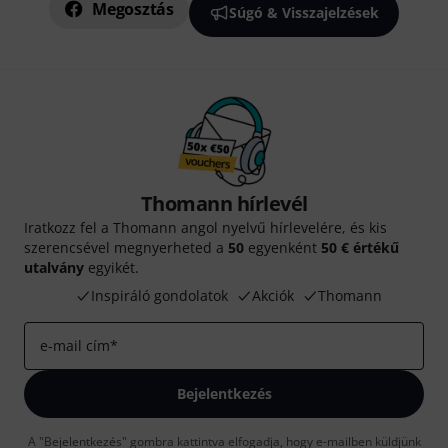
Megosztás
Súgó & Visszajelzések
Thomann hírlevél
Iratkozz fel a Thomann angol nyelvű hírlevelére, és kis
szerencsével megnyerheted a
50
egyenként
50 € értékű
utalvány
egyikét.
Inspiráló gondolatok
Akciók
Thomann
e-mail cím
*
Bejelentkezés
A "Bejelentkezés" gombra kattintva elfogadja, hogy e-mailben küldjünk