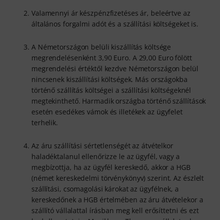
Valamennyi ár készpénzfizetéses ár, beleértve az
általános forgalmi adót és a szállítási költségeket is.
A Németországon belüli kiszállítás költsége
megrendelésenként 3,90 Euro. A 29,00 Euro fölött
megrendelési értéktől kezdve Németországon belül
nincsenek kiszállítási költségek. Más országokba
történő szállítás költségei a szállítási költségeknél
megtekinthető. Harmadik országba történő szállítások
esetén esedékes vámok és illetékek az ügyfelet
terhelik.
Az áru szállítási sértetlenségét az átvételkor
haladéktalanul ellenőrizze le az ügyfél, vagy a
megbízottja, ha az ügyfél kereskedő, akkor a HGB
(német kereskedelmi törvénykönyv) szerint. Az észlelt
szállítási, csomagolási károkat az ügyfélnek, a
kereskedőnek a HGB értelmében az áru átvételekor a
szállító vállalattal írásban meg kell erősíttetni és ezt