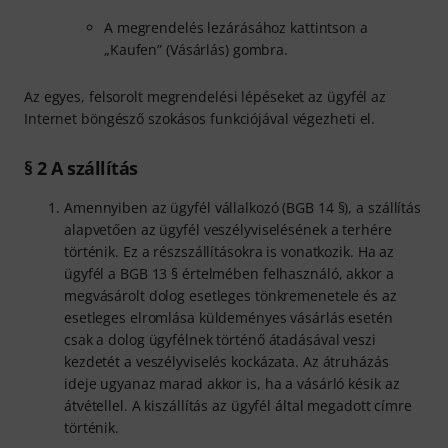
A megrendelés lezárásához kattintson a
„Kaufen” (Vásárlás) gombra.
Az egyes, felsorolt megrendelési lépéseket az ügyfél az
Internet böngésző szokásos funkciójával végezheti el.
§ 2 A szállítás
Amennyiben az ügyfél vállalkozó (BGB 14 §), a szállítás
alapvetően az ügyfél veszélyviselésének a terhére
történik. Ez a részszállításokra is vonatkozik. Ha az
ügyfél a BGB 13 § értelmében felhasználó, akkor a
megvásárolt dolog esetleges tönkremenetele és az
esetleges elromlása küldeményes vásárlás esetén
csak a dolog ügyfélnek történő átadásával veszi
kezdetét a veszélyviselés kockázata. Az átruházás
ideje ugyanaz marad akkor is, ha a vásárló késik az
átvétellel. A kiszállítás az ügyfél által megadott címre
történik.