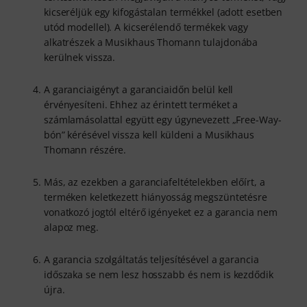
kicseréljük egy kifogástalan termékkel (adott esetben
utód modellel). A kicserélendő termékek vagy
alkatrészek a Musikhaus Thomann tulajdonába
kerülnek vissza.
A garanciaigényt a garanciaidőn belül kell
érvényesíteni. Ehhez az érintett terméket a
számlamásolattal együtt egy úgynevezett „Free-Way-
bón” kérésével vissza kell küldeni a Musikhaus
Thomann részére.
Más, az ezekben a garanciafeltételekben előírt, a
terméken keletkezett hiányosság megszüntetésre
vonatkozó jogtól eltérő igényeket ez a garancia nem
alapoz meg.
A garancia szolgáltatás teljesítésével a garancia
időszaka se nem lesz hosszabb és nem is kezdődik
újra.