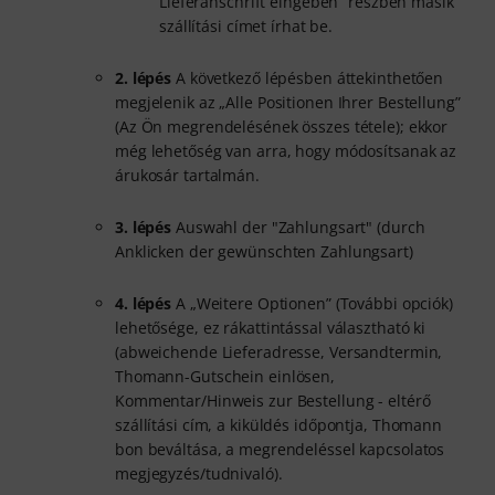
Lieferanschrift eingeben” részben másik
szállítási címet írhat be.
2. lépés
A következő lépésben áttekinthetően
megjelenik az „Alle Positionen Ihrer Bestellung”
(Az Ön megrendelésének összes tétele); ekkor
még lehetőség van arra, hogy módosítsanak az
árukosár tartalmán.
3. lépés
Auswahl der "Zahlungsart" (durch
Anklicken der gewünschten Zahlungsart)
4. lépés
A „Weitere Optionen” (További opciók)
lehetősége, ez rákattintással választható ki
(abweichende Lieferadresse, Versandtermin,
Thomann-Gutschein einlösen,
Kommentar/Hinweis zur Bestellung - eltérő
szállítási cím, a kiküldés időpontja, Thomann
bon beváltása, a megrendeléssel kapcsolatos
megjegyzés/tudnivaló).