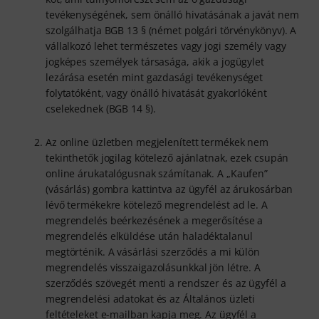
tevékenységének, sem önálló hivatásának a javát nem
szolgálhatja BGB 13 § (német polgári törvénykönyv). A
vállalkozó lehet természetes vagy jogi személy vagy
jogképes személyek társasága, akik a jogügylet
lezárása esetén mint gazdasági tevékenységet
folytatóként, vagy önálló hivatását gyakorlóként
cselekednek (BGB 14 §).
Az online üzletben megjelenített termékek nem
tekinthetők jogilag kötelező ajánlatnak, ezek csupán
online árukatalógusnak számítanak. A „Kaufen”
(vásárlás) gombra kattintva az ügyfél az árukosárban
lévő termékekre kötelező megrendelést ad le. A
megrendelés beérkezésének a megerősítése a
megrendelés elküldése után haladéktalanul
megtörténik. A vásárlási szerződés a mi külön
megrendelés visszaigazolásunkkal jön létre. A
szerződés szövegét menti a rendszer és az ügyfél a
megrendelési adatokat és az Általános üzleti
feltételeket e-mailban kapja meg. Az ügyfél a