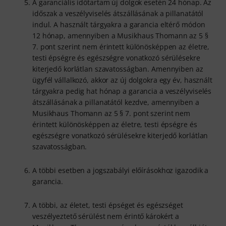
A garanciális időtartam új dolgok esetén 24 hónap. Az
időszak a veszélyviselés átszállásának a pillanatától
indul. A használt tárgyakra a garancia eltérő módon
12 hónap, amennyiben a Musikhaus Thomann az 5 §
7. pont szerint nem érintett különösképpen az életre,
testi épségre és egészségre vonatkozó sérülésekre
kiterjedő korlátlan szavatosságban. Amennyiben az
ügyfél vállalkozó, akkor az új dolgokra egy év, használt
tárgyakra pedig hat hónap a garancia a veszélyviselés
átszállásának a pillanatától kezdve, amennyiben a
Musikhaus Thomann az 5 § 7. pont szerint nem
érintett különösképpen az életre, testi épségre és
egészségre vonatkozó sérülésekre kiterjedő korlátlan
szavatosságban.
A többi esetben a jogszabályi előírásokhoz igazodik a
garancia.
A többi, az életet, testi épséget és egészséget
veszélyeztető sérülést nem érintő károkért a