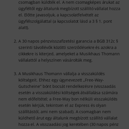
csomagban küldték el. A nem csomagképes árukat az
ügyféltől egy általunk megbízott szállító vállalat hozza
el. Előtte javasoljuk, a kapcsolatfelvételt az
ügyfélszolgálattal (a kapcsolatot lásd a 3 § 1. pont
alatt).
A 30 napos pénzvisszafizetési garancia a BGB 312c §
szerinti távollévők közötti szerződésekre és azokra a
cikkekre is kiterjed, amelyeket a Musikhaus Thomann
vállalattól a helyszínen vásárolták meg.
A Musikhaus Thomann vállalja a visszaküldés
költségeit. Ehhez egy úgynevezett „Free-Way-
Gutscheine” bónt bocsát rendelkezésre (visszaadás
esetén a visszaküldési költségek átvállalása számára
nem előfeltétel; a Free-Way bon nélküli visszaküldés
esetén kérjük, tekintsen el az Express és olyan
szállítástól, ami nem szabad). A csomagban nem
küldhető árut egy általunk megbízott szállító vállalat
hozza el. A visszaadási jog keretében (30 napos pénz