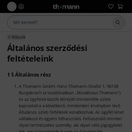
Keresés
Rólunk
Általános szerződési
feltételeink
1 § Általános rész
A Thomann GmbH, Hans-Thomann-Straße 1, 96138
Burgebrach (a továbbiakban „Musikhaus Thomann“)
és az ügyfelek között létrejött mindenféle üzleti
kapcsolatra a következő, mindenkori érvényben lévő
Általános üzleti feltételek vonatkoznak. Az ügyfél lehet
vállalkozó és egyéni felhasználó. Felhasználó minden
olyan természetes személy, aki olyan célú jogügyletet
köt, ami túlnyomórészt sem az ő gazdasági