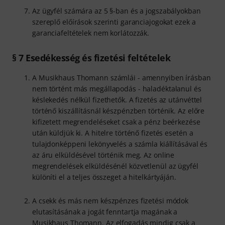
Az ügyfél számára az 5 §-ban és a jogszabályokban
szereplő előírások szerinti garanciajogokat ezek a
garanciafeltételek nem korlátozzák.
§ 7 Esedékesség és fizetési feltételek
A Musikhaus Thomann számlái - amennyiben írásban
nem történt más megállapodás - haladéktalanul és
késlekedés nélkül fizethetők. A fizetés az utánvéttel
történő kiszállításnál készpénzben történik. Az előre
kifizetett megrendeléseket csak a pénz beérkezése
után küldjük ki. A hitelre történő fizetés esetén a
tulajdonképpeni lekönyvelés a számla kiállításával és
az áru elküldésével történik meg. Az online
megrendelések elküldésénél közvetlenül az ügyfél
különíti el a teljes összeget a hitelkártyáján.
A csekk és más nem készpénzes fizetési módok
elutasításának a jogát fenntartja magának a
Musikhaus Thomann. Az elfogadás mindig csak a