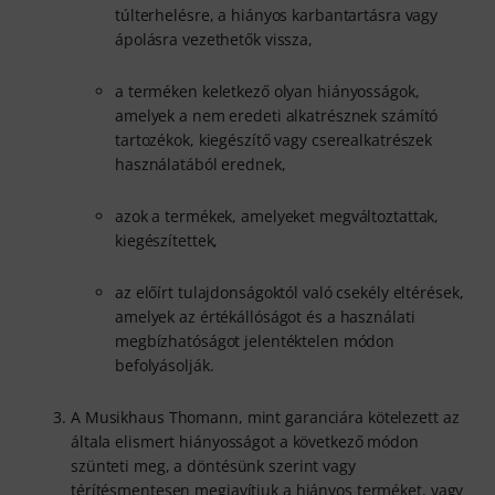
túlterhelésre, a hiányos karbantartásra vagy
ápolásra vezethetők vissza,
a terméken keletkező olyan hiányosságok,
amelyek a nem eredeti alkatrésznek számító
tartozékok, kiegészítő vagy cserealkatrészek
használatából erednek,
azok a termékek, amelyeket megváltoztattak,
kiegészítettek,
az előírt tulajdonságoktól való csekély eltérések,
amelyek az értékállóságot és a használati
megbízhatóságot jelentéktelen módon
befolyásolják.
A Musikhaus Thomann, mint garanciára kötelezett az
általa elismert hiányosságot a következő módon
szünteti meg, a döntésünk szerint vagy
térítésmentesen megjavítjuk a hiányos terméket, vagy