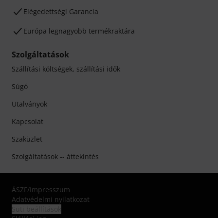
Elégedettségi Garancia
Európa legnagyobb termékraktára
Szolgáltatások
Szállítási költségek, szállítási idők
Súgó
Utalványok
Kapcsolat
Szaküzlet
Szolgáltatások -- áttekintés
ÁSZF
/
Impresszum
Adatvédelmi nyilatkozat
Süti beállítások