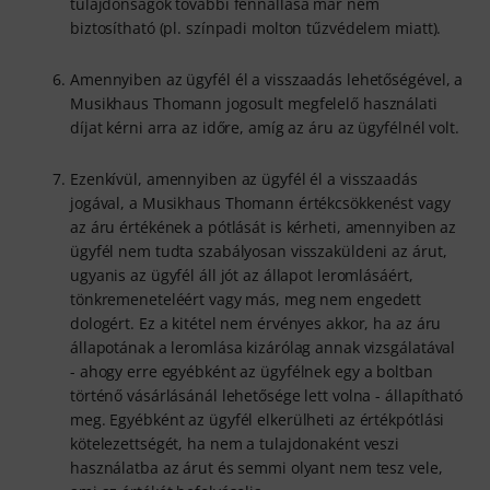
tulajdonságok további fennállása már nem
biztosítható (pl. színpadi molton tűzvédelem miatt).
Amennyiben az ügyfél él a visszaadás lehetőségével, a
Musikhaus Thomann jogosult megfelelő használati
díjat kérni arra az időre, amíg az áru az ügyfélnél volt.
Ezenkívül, amennyiben az ügyfél él a visszaadás
jogával, a Musikhaus Thomann értékcsökkenést vagy
az áru értékének a pótlását is kérheti, amennyiben az
ügyfél nem tudta szabályosan visszaküldeni az árut,
ugyanis az ügyfél áll jót az állapot leromlásáért,
tönkremeneteléért vagy más, meg nem engedett
dologért. Ez a kitétel nem érvényes akkor, ha az áru
állapotának a leromlása kizárólag annak vizsgálatával
- ahogy erre egyébként az ügyfélnek egy a boltban
történő vásárlásánál lehetősége lett volna - állapítható
meg. Egyébként az ügyfél elkerülheti az értékpótlási
kötelezettségét, ha nem a tulajdonaként veszi
használatba az árut és semmi olyant nem tesz vele,