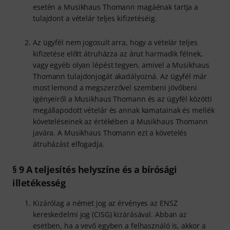
esetén a Musikhaus Thomann magáénak tartja a
tulajdont a vételár teljes kifizetéséig.
Az ügyfél nem jogosult arra, hogy a vételár teljes
kifizetése előtt átruházza az árut harmadik félnek,
vagy egyéb olyan lépést tegyen, amivel a Musikhaus
Thomann tulajdonjogát akadályozná. Az ügyfél már
most lemond a megszerzővel szembeni jövőbeni
igényeiről a Musikhaus Thomann és az ügyfél közötti
megállapodott vételár és annak kamatainak és mellék
követeléseinek az értékében a Musikhaus Thomann
javára. A Musikhaus Thomann ezt a követelés
átruházást elfogadja.
§ 9 A teljesítés helyszíne és a bírósági
illetékesség
Kizárólag a német jog az érvényes az ENSZ
kereskedelmi jog (CISG) kizárásával. Abban az
esetben, ha a vevő egyben a felhasználó is, akkor a