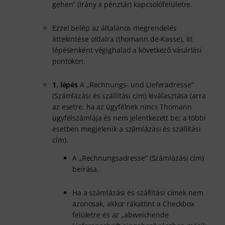
gehen“ (Irány a pénztár) kapcsolófelületre.
Ezzel belép az általános megrendelés
áttekintése oldalra (thomann.de-Kasse), itt
lépésenként végighalad a következő vásárlási
pontokon.
1. lépés
A „Rechnungs- und Lieferadresse”
(Számlázási és szállítási cím) kiválasztása (arra
az esetre, ha az ügyfélnek nincs Thomann
ügyfélszámlája és nem jelentkezett be; a többi
esetben megjelenik a számlázási és szállítási
cím).
A „Rechnungsadresse” (Számlázási cím)
beírása.
Ha a számlázási és szállítási címek nem
azonosak, akkor rákattint a Checkbox
felületre és az „abweichende