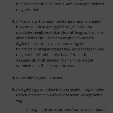
bejelentkezés után az összes korábbi megrendelését
megtekintheti.
A Musikhaus Thomann fenntartja magának a jogot,
hogy ne teljesítse a megígért szolgáltatást, ha
szerződés megkötése után kiderül, hogy az áru nem
áll rendelkezésre, jóllehet a megfelelő kötelező
ügyletet lezárták. Ilyen esetben az ügyfél
haladéktalanul tájékoztatást kap. Az esetlegesen már
megtörtént ellentételezést haladéktalanul
visszatérítik. A Musikhaus Thomann vállalattal
szemben a további igények kizárva.
A szerződés nyelve a német.
Az ügyfél egy, az online boltban leadott megrendelés
esetén részleteiben a következő technikai lépéseket
végzi el:
A megjelenő árukosárban rákattint a „zur Kasse