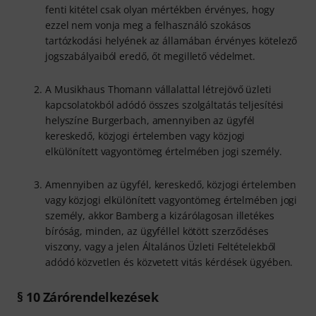
fenti kitétel csak olyan mértékben érvényes, hogy
ezzel nem vonja meg a felhasználó szokásos
tartózkodási helyének az államában érvényes kötelező
jogszabályaiból eredő, őt megillető védelmet.
A Musikhaus Thomann vállalattal létrejövő üzleti
kapcsolatokból adódó összes szolgáltatás teljesítési
helyszíne Burgerbach, amennyiben az ügyfél
kereskedő, közjogi értelemben vagy közjogi
elkülönített vagyontömeg értelmében jogi személy.
Amennyiben az ügyfél, kereskedő, közjogi értelemben
vagy közjogi elkülönített vagyontömeg értelmében jogi
személy, akkor Bamberg a kizárólagosan illetékes
bíróság, minden, az ügyféllel kötött szerződéses
viszony, vagy a jelen Általános Üzleti Feltételekből
adódó közvetlen és közvetett vitás kérdések ügyében.
§ 10 Zárórendelkezések