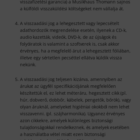
visszafizetési garancia) a Musikhaus Thomann sajnos
a külföldi visszaküldési költségeket nem vállalja át.
A visszaadási jog a lehegesztett vagy lepecsételt
adathordozók megrendelése esetén, ilyenek a CD-k,
audio kazetták, videók, DVD-k, de az újságok és
folyóiratok is valamint a szoftverek is, csak akkor
érvényes, ha a megfelelő árut a lehegesztett fóliában,
illetve egy sértetlen pecséttel ellátva küldik vissza
nekünk.
A visszaadási jog teljesen kizárva, amennyiben az
árukat az ügyfél specifikációjának megfelelően
készítettük el, ez lehet méteráru, hegesztett cikk (pl.
húr, dobverő, dobbőr, kábelek, pengetők, bőrök), vagy
olyan áruknál, amelyeket higiéniai okokból nem lehet
visszavenni. (pl. szájharmonika). Ugyanez érvényes
azon cikkekre, amelyek különleges biztonsági
tulajdonságokkal rendelkeznek, és amelyek esetében
a használatba vétel miatt ezen biztonsági