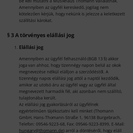
be kell mutatni a Musikhaus Thomann vállalatnak.
Amennyiben az ügyfél kereskedő, jogilag nem
kötelezően kérjük, hogy nekünk is jelezze a keletkezett
szállítási károkat.
§ 3 A törvényes elállási jog
Elállási jog
Amennyiben az ügyfél felhasználó (BGB 13 §) akkor
joga van ahhoz, hogy tizennégy napon belül az okok
megnevezése nélkül elálljon a szerződéstől. A
tizennégy napos elállási jog attól a naptól kezdődik,
amikor az utolsó áru az ügyfél vagy az ügyfél által
megnevezett harmadik fél, aki azonban nem szállító,
tulajdonába került.
Az elállási jog gyakorlásáról az ügyfélnek
egyértelműen tájékoztatni kell minket (Thomann
GmbH, Hans-Thomann-Straße 1, 96138 Burgebrach,
Telefon: 09546-9223-68, Fax: 09546-9223-8399, E-Mail:
hungary@thomann.de
) arról a döntéséről, hogy eláll