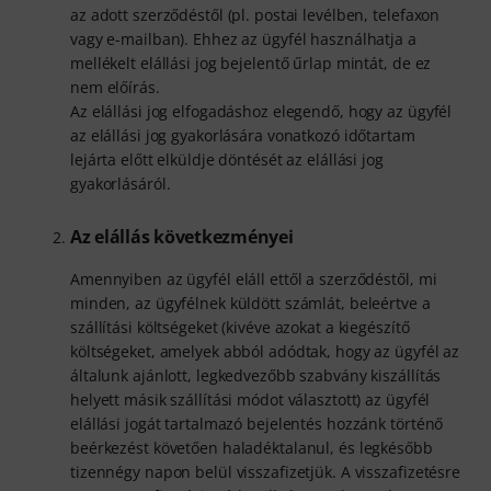
az adott szerződéstől (pl. postai levélben, telefaxon
vagy e-mailban). Ehhez az ügyfél használhatja a
mellékelt elállási jog bejelentő űrlap mintát, de ez
nem előírás.
Az elállási jog elfogadáshoz elegendő, hogy az ügyfél
az elállási jog gyakorlására vonatkozó időtartam
lejárta előtt elküldje döntését az elállási jog
gyakorlásáról.
Az elállás következményei
Amennyiben az ügyfél eláll ettől a szerződéstől, mi
minden, az ügyfélnek küldött számlát, beleértve a
szállítási költségeket (kivéve azokat a kiegészítő
költségeket, amelyek abból adódtak, hogy az ügyfél az
általunk ajánlott, legkedvezőbb szabvány kiszállítás
helyett másik szállítási módot választott) az ügyfél
elállási jogát tartalmazó bejelentés hozzánk történő
beérkezést követően haladéktalanul, és legkésőbb
tizennégy napon belül visszafizetjük. A visszafizetésre