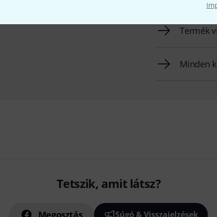
Im
Termék v
Minden k
Tetszik, amit látsz?
Megosztás
Súgó & Visszajelzések