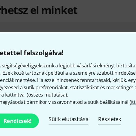
rhetsz el minket
Ügyfélszolgálat - Magyarország
Ügyfélszolgálatu
áll rendelkezése
etettel felszolgálva!
Készítsd 
k segítségével igyekszünk a legjobb vásárlási élményt biztosíta
. Ezek közé tartoznak például a a személyre szabott hirdetések
enciák mentése. Ha ezzel nincsenek fenntartásaid, kérjük, e
Nyitvatar
+49-9546-9223-531
yezésed a sütik preferenciákat, statisztikákat és marketinget
időszámí
 kattintva. (
összes mutatása
).
hagyásodat bármikor visszavonhatod a sütik beállításainál (
itt
Visszahív
Sütik elutasítása
Részletek
Rendicsek!
Még több