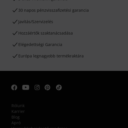
30 napos pénzvisszafizetési garancia
Javítás/Szervizelés
Hozzáértők szaktanácsadása
Elégedettségi Garancia
Európa legnagyobb termékraktára
Rólunk
Karrier
Blog
Apró