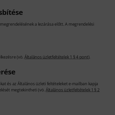
sbítése
 a megrendelésének a lezárása előtt. A megrendelési
lkezésre (vö.
Általános üzletfeltételek 1 § 4 pont
).
érése
t és az Általános üzleti feltételeket e-mailban kapja
lését megtekintheti (vö.
Általános üzletfeltételek 1 § 2