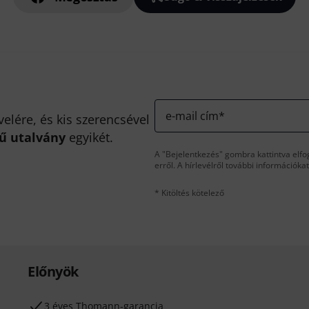
e-mail cím
*
velére, és kis szerencsével
kű utalvány
egyikét.
A "Bejelentkezés" gombra kattintva elfo
erről. A hírlevélről további információka
* Kitöltés kötelező
Előnyök
3 éves Thomann-garancia