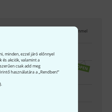
nk minden kérdés és észrevétel esetén örömmel
dre
elő ügyfélszámodat
ni, minden, ezzel járó előnnyel
 és akciók, valamint a
gyszerűen csak add meg
tási idő (CEST - Közép-európai nyári
 érintő használatára a „Rendben!”
tás)
).
ást kérek
 elérhetőség