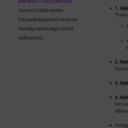
Rendelés / szerződéskötés
1. lép
Garancia hibák esetén
Thoman
Visszaélésbejelentő rendszer
Akadálymentességet érintő
tájékoztatás
2. lép
összes
3. lép
4. lép
Versan
időpo
A megr