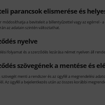
teli parancsok elismerése és helye
 módosíthatja a beviteleit a billentyűzettel vagy az egérrel -
rán az adatain szintén változtathat.
ződés nyelve
ési folyamat és a szerződés lezárása német nyelven áll rende
ződés szövegének a mentése és el
 szövegét menti a rendszer és az ügyfél a megrendelési adatoka
él. Az ügyfél a bejelentkezés után az összes korábbi megrende