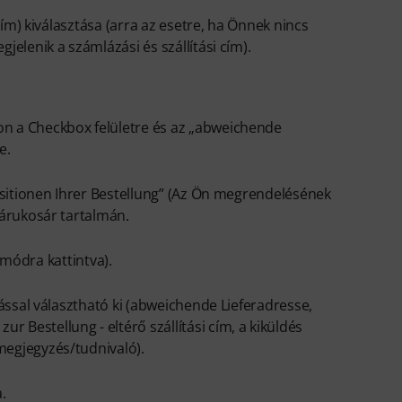
ím) kiválasztása (arra az esetre, ha Önnek nincs
elenik a számlázási és szállítási cím).
son a Checkbox felületre és az „abweichende
e.
sitionen Ihrer Bestellung” (Az Ön megrendelésének
 árukosár tartalmán.
 módra kattintva).
ssal választható ki (abweichende Lieferadresse,
Bestellung - eltérő szállítási cím, a kiküldés
egjegyzés/tudnivaló).
.