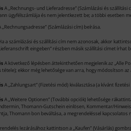
és
A „Rechnungs- und Lieferadresse” (Számlázási és szállítási c
n ügyfélszámlája és nem jelentkezett be; a többi esetben megj
A „Rechnungsadresse” (Számlázási cím) beírása.
Ha a számlázási és szállítási cím nem azonosak, akkor kattint
Lieferanschrift eingeben” részben másik szállítási címet írhat b
és
A következő lépésben áttekinthetően megjelenik az „Alle Po
 tétele); ekkor még lehetősége van arra, hogy módosítson az
és
A „Zahlungsart” (Fizetési mód) kiválasztása (a kívánt fizetési
és
A „Weitere Optionen” (További opciók) lehetősége rákattintá
dtermin, Thomann-Gutschein einlösen, Kommentar/Hinweis zur 
ntja, Thomann bon beváltása, a megrendeléssel kapcsolatos m
endelés lezárásához kattintson a „Kaufen” (Vásárlás) gombra