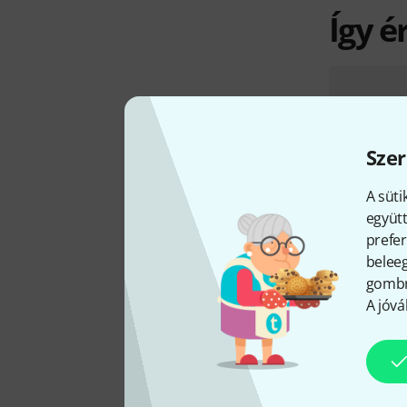
Így é
Szer
A süti
együtt
prefer
beleeg
gombra
A jóvá