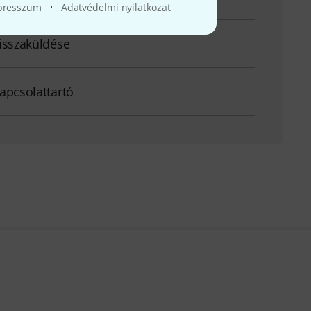
·
presszum
Adatvédelmi nyilatkozat
isszaküldése
apcsolattartó