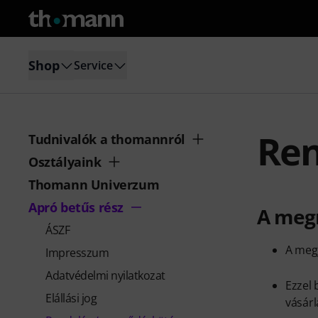
Shop
Service
Ren
Tudnivalók a thomannról
Osztályaink
Thomann Univerzum
Apró betűs rész
A megr
ÁSZF
A megj
Impresszum
Adatvédelmi nyilatkozat
Ezzel 
Elállási jog
vásárl