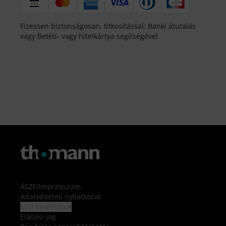
Fizessen biztonságosan, titkosítással: Banki átutalás
vagy Betéti- vagy hitelkártya segítségével
ÁSZF
/
Impresszum
Adatvédelmi nyilatkozat
Süti beállítások
Elállási jog