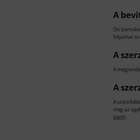
A bevi
Ön bármikor
folyamat so
A szer
A megrendel
A szer
A szerződés
meg az ügyf
pont
).