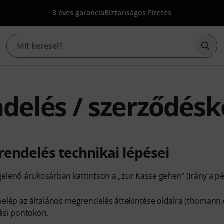
3 éves garancia
Biztonságos Fizetés
Kere
delés / szerződésk
endelés technikai lépései
elenő árukosárban kattintson a „zur Kasse gehen“ (Irány a pé
belép az általános megrendelés áttekintése oldalra (thomann.
ási pontokon.