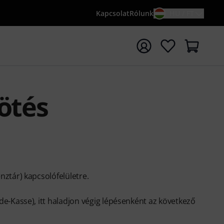
Kapcsolat
Rólunk
HU / FT
sés indítása {searchTerm} keresőszóval
ötés
nztár) kapcsolófelületre.
de-Kasse), itt haladjon végig lépésenként az következő