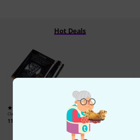
Hot Deals
92
Clarke
Tin Whistle Set
11 290 Ft