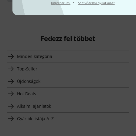
·
Impresszum
Adatvédelmi nyilatkozat
Fedezz fel többet
Minden kategória
Top-Seller
Újdonságok
Hot Deals
Alkalmi ajánlatok
Gyártók listája A–Z