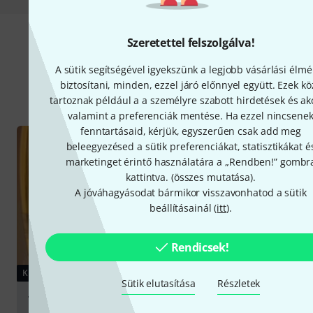
Szeretettel felszolgálva!
Tudnivalók
A sütik segítségével igyekszünk a legjobb vásárlási élmé
biztosítani, minden, ezzel járó előnnyel együtt. Ezek kö
Mind
Kalauz
tartoznak például a a személyre szabott hirdetések és ak
valamint a preferenciák mentése. Ha ezzel nincsene
fenntartásaid, kérjük, egyszerűen csak add meg
beleegyezésed a sütik preferenciákat, statisztikákat é
marketinget érintő használatára a „Rendben!” gombr
kattintva. (
összes mutatása
).
A jóváhagyásodat bármikor visszavonhatod a sütik
beállításainál (
itt
).
Rendicsek!
KALAUZ
Sütik elutasítása
Részletek
Tenor and Baritone Horns