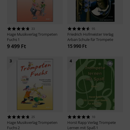
33
95
Hage Musikverlag
Trompeten
Friedrich Hofmeister Verlag
Fuchs 1
Arban Schule für Trompete
9 499 Ft
15 990 Ft
3
4
25
10
Hage Musikverlag
Trompeten
Horst Rapp Verlag
Trompete
Fuchs 2
Lernen mit Spaß 1