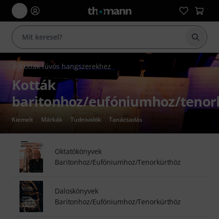
Keresés
Kották fúvós hangszerekhez
Kották
baritonhoz/eufóniumhoz/tenor
Kiemelt
Márkák
Tudnivalók
Tanácsadás
Oktatókönyvek
Baritonhoz/Eufóniumhoz/Tenorkürthöz
Daloskönyvek
Baritonhoz/Eufóniumhoz/Tenorkürthöz