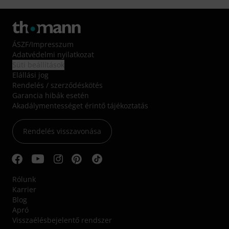
ÁSZF
/
Impresszum
Adatvédelmi nyilatkozat
Süti beállítások
Elállási jog
Rendelés / szerződéskötés
Garancia hibák esetén
Akadálymentességet érintő tájékoztatás
Rendelés visszavonása
Rólunk
Karrier
Blog
Apró
Visszaélésbejelentő rendszer