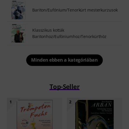
Bariton/Eufónium/Tenorkürt mesterkurzusok
Klasszikus kották
Baritonhoz/Eufóniumhoz/Tenorkürthöz
Minden ebben a kategóriában
Top-Seller
1
2