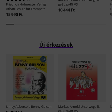
Friedrich Hofmeister Verlag
geBuzz–Rt VS
H
Arban Schule für Trompete
F
10 444 Ft
15 990 Ft
Új érkezések
Jamey Aebersold
Benny Golson
Markus Arnold
Unterwegs fit
M
geBuzz–Rt VS
g