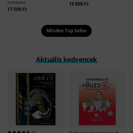
Trombone
15 890 Ft
17 590 Ft
Minden Top Seller
Aktuális kedvencek
95
Markus Arnold
Unterwegs fit