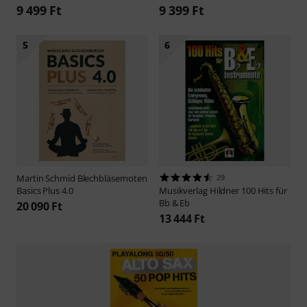
9 499 Ft
9 399 Ft
5
6
Martin Schmid Blechbläsernoten
29
Basics Plus 4.0
Musikverlag Hildner
100 Hits für
Bb & Eb
20 090 Ft
13 444 Ft