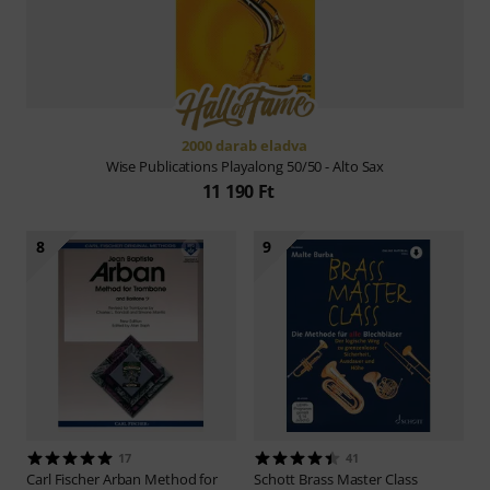
2000 darab eladva
Wise Publications
Playalong 50/50 - Alto Sax
11 190 Ft
8
9
17
41
Carl Fischer
Arban Method for
Schott
Brass Master Class