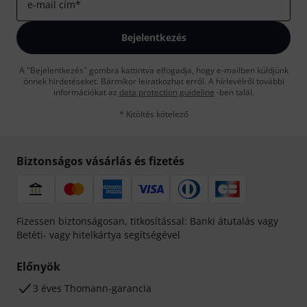
e-mail cím
*
Bejelentkezés
A "Bejelentkezés" gombra kattintva elfogadja, hogy e-mailben küldjünk
önnek hirdetéseket. Bármikor leiratkozhat erről. A hírlevélről további
információkat az
data protection guideline
-ben talál.
* Kitöltés kötelező
Biztonságos vásárlás és fizetés
Fizessen biztonságosan, titkosítással: Banki átutalás vagy
Betéti- vagy hitelkártya segítségével
Előnyök
3 éves Thomann-garancia