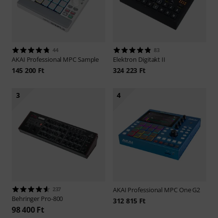
44
83
AKAI Professional
MPC Sample
Elektron
Digitakt II
145 200 Ft
324 223 Ft
3
4
237
AKAI Professional
MPC One G2
Behringer
Pro-800
312 815 Ft
98 400 Ft