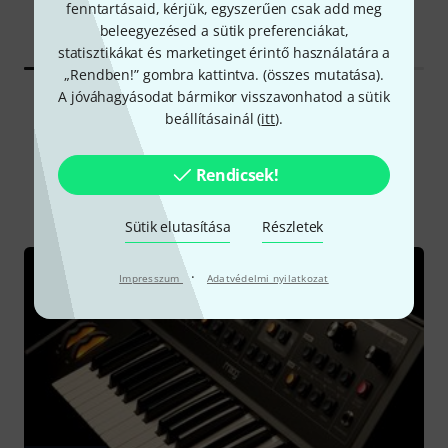
fenntartásaid, kérjük, egyszerűen csak add meg
30 napos legjobb ár:
-35%
beleegyezésed a sütik preferenciákat,
96 200 Ft
statisztikákat és marketinget érintő használatára a
„Rendben!” gombra kattintva. (
összes mutatása
).
A jóváhagyásodat bármikor visszavonhatod a sütik
beállításainál (
itt
).
Tudnivalók
Rendicsek!
Mind
Kalauz
Sütik elutasítása
Részletek
·
Impresszum
Adatvédelmi nyilatkozat