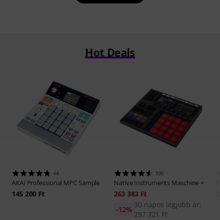
Hot Deals
44
100
AKAI Professional
MPC Sample
Native Instruments
Maschine +
E
145 200 Ft
263 383 Ft
3
30 napos legjobb ár:
-12%
297 721 Ft