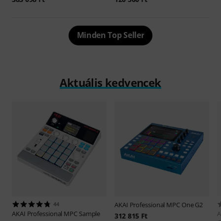
Minden Top Seller
Aktuális kedvencek
44
AKAI Professional
MPC One G2
AKAI Professional
MPC Sample
A
312 815 Ft