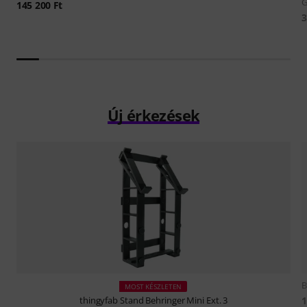
G
145 200 Ft
3
Új érkezések
B
MOST KÉSZLETEN
1
thingyfab
Stand Behringer Mini Ext. 3