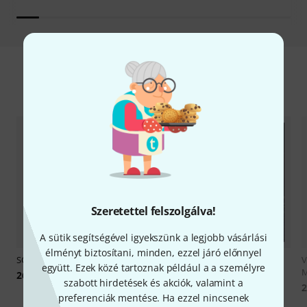
Alkalmi ajánlatok
Szeretettel felszolgálva!
A sütik segítségével igyekszünk a legjobb vásárlási
élményt biztosítani, minden, ezzel járó előnnyel
SOMA
Cosmos B-Stock
19
V
együtt. Ezek közé tartoznak például a a személyre
Engine Audio
Era II Medieval
M
264 832 Ft
szabott hirdetések és akciók, valamint a
Legends
2
preferenciák mentése. Ha ezzel nincsenek
62 200 Ft