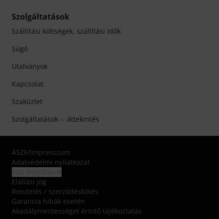
Szolgáltatások
Szállítási költségek, szállítási idők
Súgó
Utalványok
Kapcsolat
Szaküzlet
Szolgáltatások -- áttekintés
ÁSZF
/
Impresszum
Adatvédelmi nyilatkozat
Süti beállítások
Elállási jog
Rendelés / szerződéskötés
Garancia hibák esetén
Akadálymentességet érintő tájékoztatás