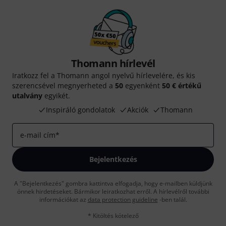
Thomann hírlevél
Iratkozz fel a Thomann angol nyelvű hírlevelére, és kis
szerencsével megnyerheted a
50
egyenként
50 € értékű
utalvány
egyikét.
Inspiráló gondolatok
Akciók
Thomann
e-mail cím
*
Bejelentkezés
A "Bejelentkezés" gombra kattintva elfogadja, hogy e-mailben küldjünk
önnek hirdetéseket. Bármikor leiratkozhat erről. A hírlevélről további
információkat az
data protection guideline
-ben talál.
* Kitöltés kötelező