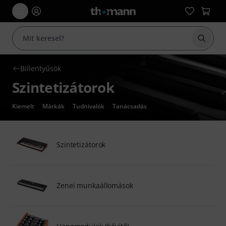
Keresés
Billentyűsök
Szintetizátorok
Kiemelt
Márkák
Tudnivalók
Tanácsadás
Szintetizátorok
Zenei munkaállomások