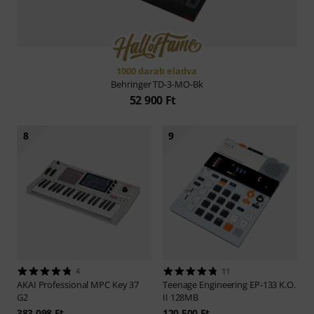
1000 darab eladva
Behringer
TD-3-MO-Bk
52 900 Ft
8
9
4
11
AKAI Professional
MPC Key 37
Teenage Engineering
EP-133 K.O.
G2
II 128MB
383 098 Ft
120 500 Ft