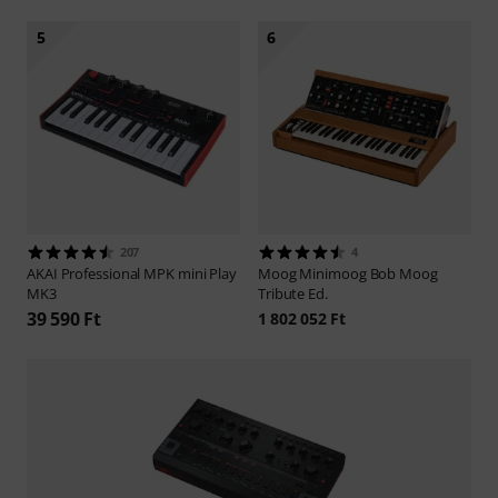
5
6
207
4
AKAI Professional
MPK mini Play
Moog
Minimoog Bob Moog
MK3
Tribute Ed.
39 590 Ft
1 802 052 Ft