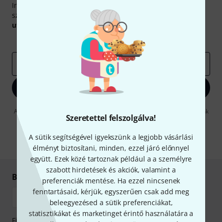
Iratkozz fel a Thomann angol nyelvű hírlevelére, és kis
szerencsével megnyerheted a
50
egyenként
50 € értékű
utalvány
egyikét.
Inspiráló gondolatok
Akciók
Thomann
e-mail cím
*
Bejelentkezés
A "Bejelentkezés" gombra kattintva elfogadja, hogy e-mailben küldjünk
Szeretettel felszolgálva!
önnek hirdetéseket. Bármikor leiratkozhat erről. A hírlevélről további
információkat az
data protection guideline
-ben talál.
A sütik segítségével igyekszünk a legjobb vásárlási
* Kitöltés kötelező
élményt biztosítani, minden, ezzel járó előnnyel
együtt. Ezek közé tartoznak például a a személyre
szabott hirdetések és akciók, valamint a
Biztonságos vásárlás és fizetés
preferenciák mentése. Ha ezzel nincsenek
fenntartásaid, kérjük, egyszerűen csak add meg
beleegyezésed a sütik preferenciákat,
statisztikákat és marketinget érintő használatára a
Fizessen biztonságosan, titkosítással: Banki átutalás vagy