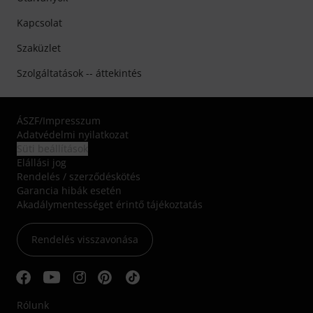
Kapcsolat
Szaküzlet
Szolgáltatások -- áttekintés
ÁSZF
/
Impresszum
Adatvédelmi nyilatkozat
Süti beállítások
Elállási jog
Rendelés / szerződéskötés
Garancia hibák esetén
Akadálymentességet érintő tájékoztatás
Rendelés visszavonása
Rólunk