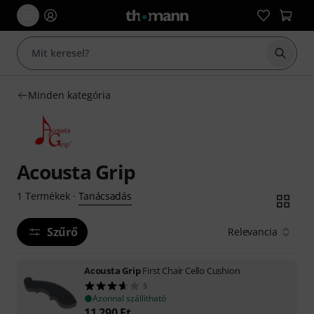
Keresés
Minden kategória
Acousta Grip
Tanácsadás
1
Termékek
·
Szűrő
Relevancia
Acousta Grip
First Chair Cello Cushion
5
Azonnal szállítható
11 290
Ft