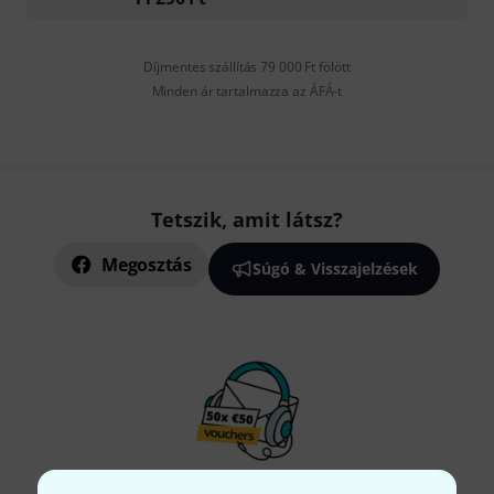
Díjmentes szállítás 79 000 Ft fölött
Minden ár tartalmazza az ÁFÁ-t
Tetszik, amit látsz?
Megosztás
Súgó & Visszajelzések
Thomann hírlevél