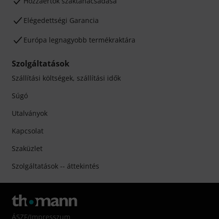
Hozzáértők szaktanácsadása
Elégedettségi Garancia
Európa legnagyobb termékraktára
Szolgáltatások
Szállítási költségek, szállítási idők
Súgó
Utalványok
Kapcsolat
Szaküzlet
Szolgáltatások -- áttekintés
ÁSZF
/
Impresszum