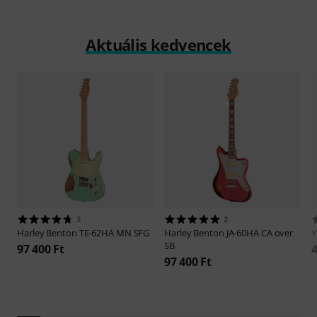
Aktuális kedvencek
3
2
Harley Benton
TE-62HA MN SFG
Harley Benton
JA-60HA CA over
SB
97 400 Ft
4
97 400 Ft