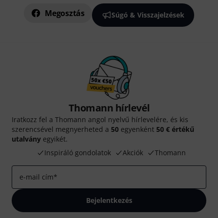
Megosztás
Súgó & Visszajelzések
Thomann hírlevél
Iratkozz fel a Thomann angol nyelvű hírlevelére, és kis
szerencsével megnyerheted a
50
egyenként
50 € értékű
utalvány
egyikét.
Inspiráló gondolatok
Akciók
Thomann
e-mail cím
*
Bejelentkezés