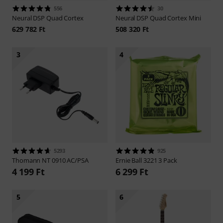
556
30
Neural DSP
Quad Cortex
Neural DSP
Quad Cortex Mini
629 782 Ft
508 320 Ft
3
4
5293
925
Thomann
NT 0910 AC/PSA
Ernie Ball
3221 3 Pack
4 199 Ft
6 299 Ft
5
6