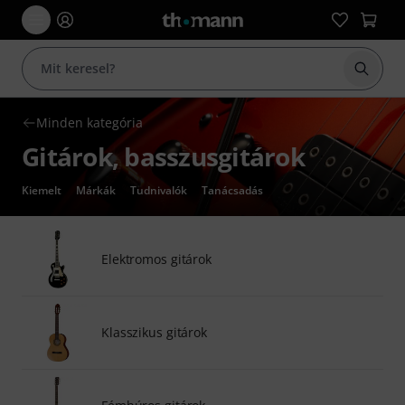
Keresés
Minden kategória
Gitárok, basszusgitárok
Kiemelt
Márkák
Tudnivalók
Tanácsadás
Elektromos gitárok
Klasszikus gitárok