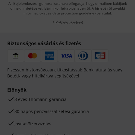
A "Bejelentkezés" gombra kattintva elfogadja, hogy e-mailben küldjünk
önnek hirdetéseket. Bármikor leiratkozhat erről. A hírlevélről további
információkat az
data protection guideline
-ben talál.
* Kitöltés kötelező
Biztonságos vásárlás és fizetés
Fizessen biztonságosan, titkosítással: Banki átutalás vagy
Betéti- vagy hitelkártya segítségével
Előnyök
3 éves Thomann-garancia
30 napos pénzvisszafizetési garancia
Javítás/Szervizelés