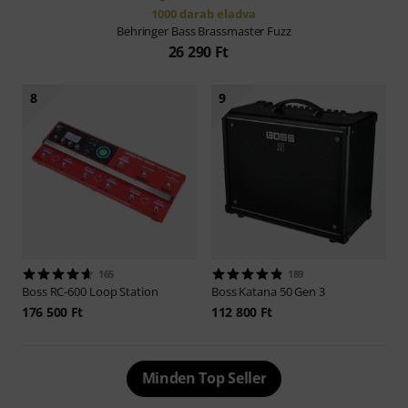
1000 darab eladva
Behringer
Bass Brassmaster Fuzz
26 290 Ft
8
9
165
189
Boss
RC-600 Loop Station
Boss
Katana 50 Gen 3
176 500 Ft
112 800 Ft
Minden Top Seller