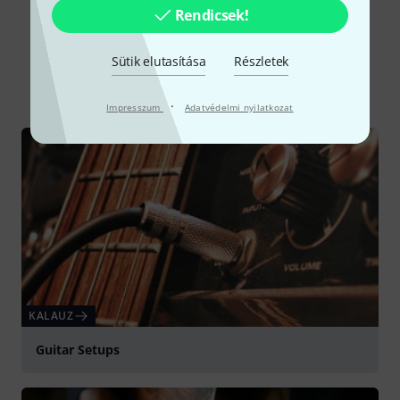
Rendicsek!
Tudnivalók
Sütik elutasítása
Részletek
Mind
Kalauz
Tesztbeszámolók
·
Impresszum
Adatvédelmi nyilatkozat
KALAUZ
Guitar Setups