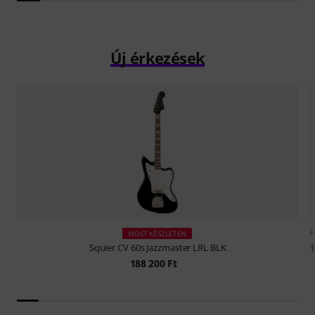
Új érkezések
F
MOST KÉSZLETEN
1
Squier
CV 60s Jazzmaster LRL BLK
188 200 Ft