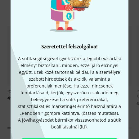
Alkalmi ajánlatok
Szeretettel felszolgálva!
A sütik segítségével igyekszünk a legjobb vásárlási
élményt biztosítani, minden, ezzel járó előnnyel
együtt. Ezek közé tartoznak például a a személyre
szabott hirdetések és akciók, valamint a
preferenciák mentése. Ha ezzel nincsenek
Ibanez
QX527B-WK B-Stock
Seymour Duncan
"Big Daddy"
fenntartásaid, kérjük, egyszerűen csak add meg
Philip Say B-Stock
S
419 225 Ft
beleegyezésed a sütik preferenciákat,
192 000 Ft
6
statisztikákat és marketinget érintő használatára a
„Rendben!” gombra kattintva. (
összes mutatása
).
A jóváhagyásodat bármikor visszavonhatod a sütik
beállításainál (
itt
).