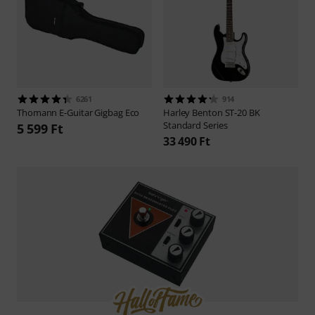
6261
914
Thomann
E-Guitar Gigbag Eco
Harley Benton
ST-20 BK
Standard Series
5 599 Ft
33 490 Ft