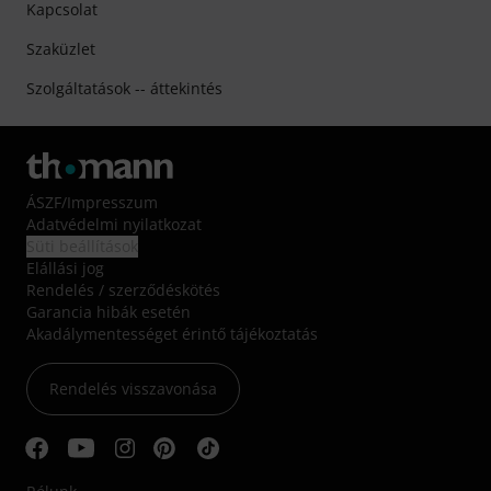
Kapcsolat
Szaküzlet
Szolgáltatások -- áttekintés
ÁSZF
/
Impresszum
Adatvédelmi nyilatkozat
Süti beállítások
Elállási jog
Rendelés / szerződéskötés
Garancia hibák esetén
Akadálymentességet érintő tájékoztatás
Rendelés visszavonása