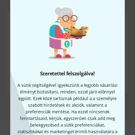
Legkeresettebb vs. legújabb
VS.
VADONATÚJ
Szeretettel felszolgálva!
AKTUÁLIS KEDVENCEK
Source Audio Ultrawave
A sütik segítségével igyekszünk a legjobb vásárlási
Proco Rat 2 Distortion
Multiband Bass
élményt biztosítani, minden, ezzel járó előnnyel
együtt. Ezek közé tartoznak például a a személyre
Összehasonlítom
szabott hirdetések és akciók, valamint a
preferenciák mentése. Ha ezzel nincsenek
fenntartásaid, kérjük, egyszerűen csak add meg
beleegyezésed a sütik preferenciákat,
statisztikákat és marketinget érintő használatára a