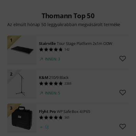
Thomann Top 50
Az elmúlt hónap 50 leggyakrabban megvásárolt terméke
1
Stairville
Tour Stage Platform 2x1m ODW
142
INNEN: 3
2
K&M
210/9 Black
2388
INNEN: 5
3
Flyht Pro
WP Safe Box 4 IP65
361
ÚJ