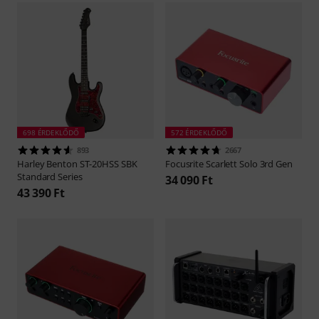
698 ÉRDEKLŐDŐ
572 ÉRDEKLŐDŐ
893
2667
Harley Benton
ST-20HSS SBK
Focusrite
Scarlett Solo 3rd Gen
Standard Series
34 090 Ft
43 390 Ft