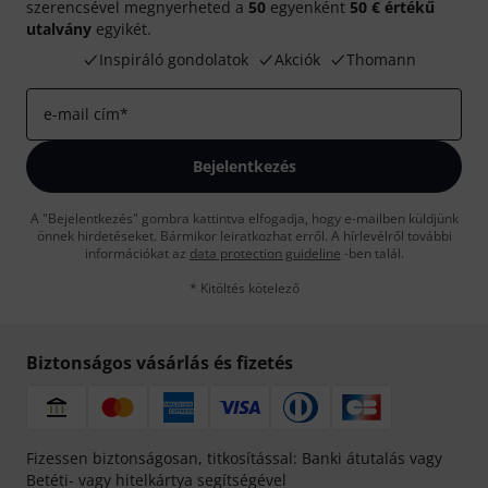
szerencsével megnyerheted a
50
egyenként
50 € értékű
utalvány
egyikét.
Inspiráló gondolatok
Akciók
Thomann
e-mail cím
*
Bejelentkezés
A "Bejelentkezés" gombra kattintva elfogadja, hogy e-mailben küldjünk
önnek hirdetéseket. Bármikor leiratkozhat erről. A hírlevélről további
információkat az
data protection guideline
-ben talál.
* Kitöltés kötelező
Biztonságos vásárlás és fizetés
Fizessen biztonságosan, titkosítással: Banki átutalás vagy
Betéti- vagy hitelkártya segítségével