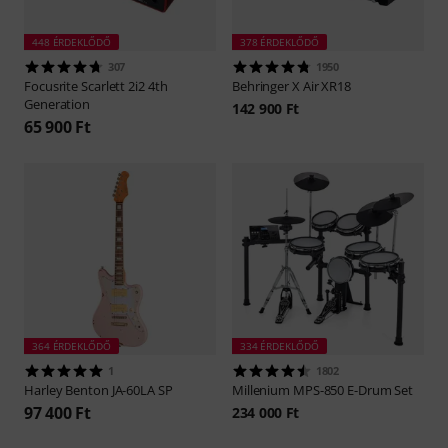
448 ÉRDEKLŐDŐ
378 ÉRDEKLŐDŐ
307
1950
Focusrite
Scarlett 2i2 4th
Behringer
X Air XR18
Generation
142 900 Ft
65 900 Ft
364 ÉRDEKLŐDŐ
334 ÉRDEKLŐDŐ
1
1802
Harley Benton
JA-60LA SP
Millenium
MPS-850 E-Drum Set
97 400 Ft
234 000 Ft