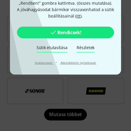
Rendezés márkanév szerint
„Rendben!” gombra kattintva. (
összes mutatása
).
A jóváhagyásodat bármikor visszavonhatod a sütik
beállításainál (
itt
).
Rendicsek!
Sütik elutasítása
Részletek
·
Impresszum
Adatvédelmi nyilatkozat
Mutass többet