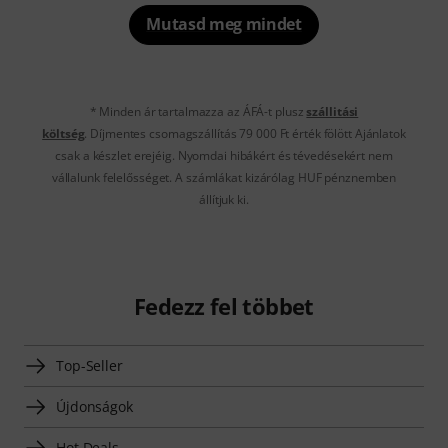
Mutasd meg mindet
* Minden ár tartalmazza az ÁFÁ-t plusz
szállitási
költség
. Díjmentes csomagszállítás 79 000 Ft érték fölött Ajánlatok
csak a készlet erejéig. Nyomdai hibákért és tévedésekért nem
vállalunk felelősséget. A számlákat kizárólag HUF pénznemben
állítjuk ki.
Fedezz fel többet
Top-Seller
Újdonságok
Hot Deals