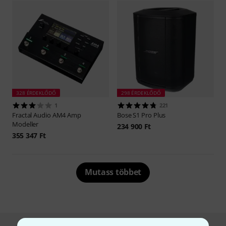
328 ÉRDEKLŐDŐ
298 ÉRDEKLŐDŐ
1
221
Fractal Audio
AM4 Amp
Bose
S1 Pro Plus
Modeller
234 900 Ft
355 347 Ft
Mutass többet