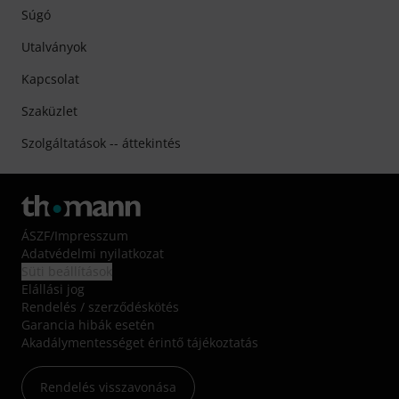
Súgó
Utalványok
Kapcsolat
Szaküzlet
Szolgáltatások -- áttekintés
ÁSZF
/
Impresszum
Adatvédelmi nyilatkozat
Süti beállítások
Elállási jog
Rendelés / szerződéskötés
Garancia hibák esetén
Akadálymentességet érintő tájékoztatás
Rendelés visszavonása