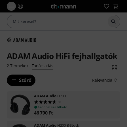
Keresés
ADAM Audio HiFi fejhallgatók
Tanácsadás
2
Termékek
·
Szűrő
Relevancia
ADAM Audio
H200
33
Azonnal szállítható
46 790
Ft
ADAM Audio
H200 B-Stock