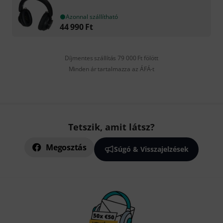
Azonnal szállítható
44 990
Ft
Díjmentes szállítás 79 000 Ft fölött
Minden ár tartalmazza az ÁFÁ-t
Tetszik, amit látsz?
Megosztás
Súgó & Visszajelzések