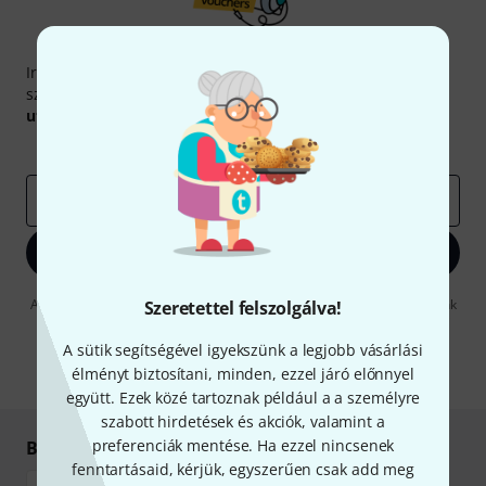
Thomann hírlevél
Iratkozz fel a Thomann angol nyelvű hírlevelére, és kis
szerencsével megnyerheted a
50
egyenként
50 € értékű
utalvány
egyikét.
Inspiráló gondolatok
Akciók
Thomann
e-mail cím
*
Bejelentkezés
A "Bejelentkezés" gombra kattintva elfogadja, hogy e-mailben küldjünk
Szeretettel felszolgálva!
önnek hirdetéseket. Bármikor leiratkozhat erről. A hírlevélről további
információkat az
data protection guideline
-ben talál.
A sütik segítségével igyekszünk a legjobb vásárlási
élményt biztosítani, minden, ezzel járó előnnyel
* Kitöltés kötelező
együtt. Ezek közé tartoznak például a a személyre
szabott hirdetések és akciók, valamint a
preferenciák mentése. Ha ezzel nincsenek
Biztonságos vásárlás és fizetés
fenntartásaid, kérjük, egyszerűen csak add meg