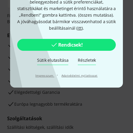
beleegyezésed a sütik preferenciákat,
statisztikákat és marketinget érintő használatára a
„Rendben!” gombra kattintva. (
összes mutatása
).
Fizessen biztonságosan, titkosítással: Banki átutalás vagy
Betéti- vagy hitelkártya segítségével
A jóváhagyásodat bármikor visszavonhatod a sütik
beállításainál (
itt
).
Előnyök
Rendicsek!
3 éves Thomann-garancia
30 napos pénzvisszafizetési garancia
Sütik elutasítása
Részletek
Javítás/Szervizelés
·
Impresszum
Adatvédelmi nyilatkozat
Hozzáértők szaktanácsadása
Elégedettségi Garancia
Európa legnagyobb termékraktára
Szolgáltatások
Szállítási költségek, szállítási idők