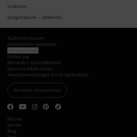
Szaküzlet
Szolgáltatások -- áttekintés
ÁSZF
/
Impresszum
Adatvédelmi nyilatkozat
Süti beállítások
Elállási jog
Rendelés / szerződéskötés
Garancia hibák esetén
Akadálymentességet érintő tájékoztatás
Rendelés visszavonása
Rólunk
Karrier
Blog