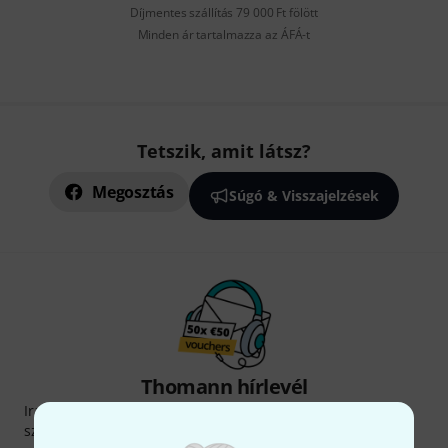
Díjmentes szállítás 79 000 Ft fölött
Minden ár tartalmazza az ÁFÁ-t
Tetszik, amit látsz?
Megosztás
Súgó & Visszajelzések
Thomann hírlevél
Iratkozz fel a Thomann angol nyelvű hírlevelére, és kis
szerencsével megnyerheted a
50
egyenként
50 € értékű