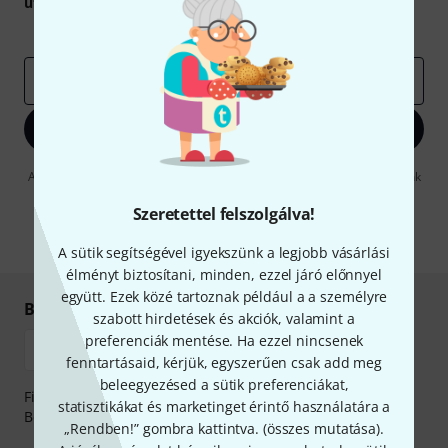
utalvány
egyikét.
Inspiráló gondolatok
Akciók
Thomann
e-mail cím
*
Bejelentkezés
A "Bejelentkezés" gombra kattintva elfogadja, hogy e-mailben küldjünk
önnek hirdetéseket. Bármikor leiratkozhat erről. A hírlevélről további
információkat az
data protection guideline
-ben talál.
Szeretettel felszolgálva!
* Kitöltés kötelező
A sütik segítségével igyekszünk a legjobb vásárlási
élményt biztosítani, minden, ezzel járó előnnyel
együtt. Ezek közé tartoznak például a a személyre
Biztonságos vásárlás és fizetés
szabott hirdetések és akciók, valamint a
preferenciák mentése. Ha ezzel nincsenek
fenntartásaid, kérjük, egyszerűen csak add meg
beleegyezésed a sütik preferenciákat,
Fizessen biztonságosan, titkosítással: Banki átutalás vagy
statisztikákat és marketinget érintő használatára a
Betéti- vagy hitelkártya segítségével
„Rendben!” gombra kattintva. (
összes mutatása
).