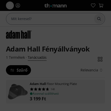
Keresés
Adam Hall Fényállványok
Tanácsadás
1
Termékek
·
Szűrő
Relevancia
Adam Hall
Floor Mounting Plate
148
Azonnal szállítható
3 199
Ft