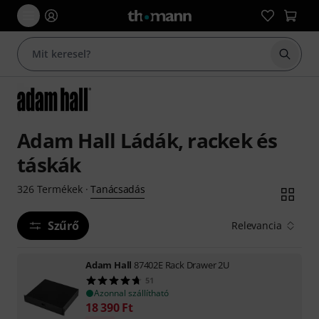
Keresés
Adam Hall Ládák, rackek és
táskák
Tanácsadás
326
Termékek
·
Szűrő
Relevancia
Adam Hall
87402E Rack Drawer 2U
51
Azonnal szállítható
18 390
Ft