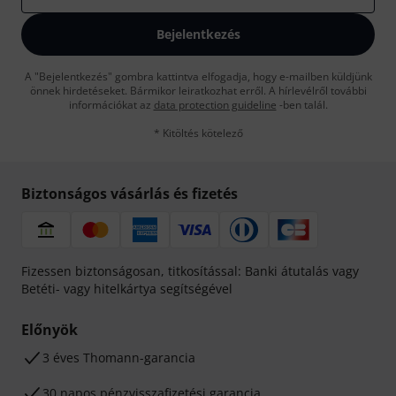
Bejelentkezés
A "Bejelentkezés" gombra kattintva elfogadja, hogy e-mailben küldjünk
önnek hirdetéseket. Bármikor leiratkozhat erről. A hírlevélről további
információkat az
data protection guideline
-ben talál.
* Kitöltés kötelező
Biztonságos vásárlás és fizetés
Fizessen biztonságosan, titkosítással: Banki átutalás vagy
Betéti- vagy hitelkártya segítségével
Előnyök
3 éves Thomann-garancia
30 napos pénzvisszafizetési garancia