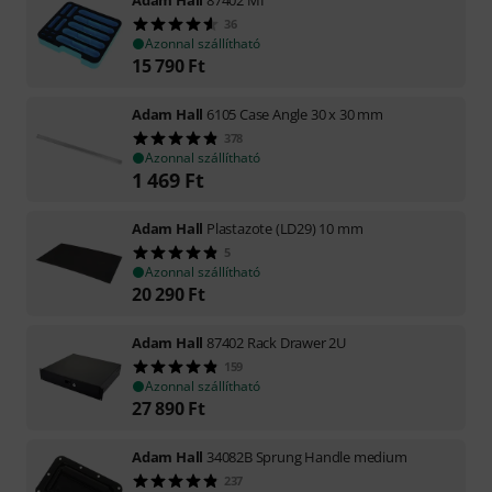
36
Azonnal szállítható
15 790
Ft
Adam Hall
6105 Case Angle 30 x 30 mm
378
Azonnal szállítható
1 469
Ft
Adam Hall
Plastazote (LD29) 10 mm
5
Azonnal szállítható
20 290
Ft
Adam Hall
87402 Rack Drawer 2U
159
Azonnal szállítható
27 890
Ft
Adam Hall
34082B Sprung Handle medium
237