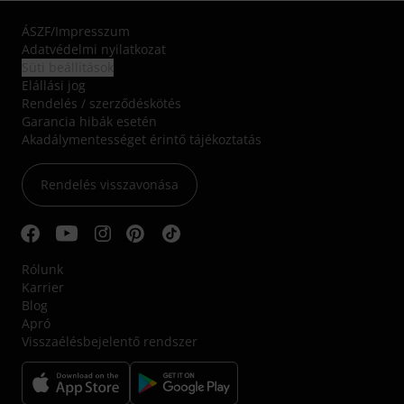
ÁSZF
/
Impresszum
Adatvédelmi nyilatkozat
Süti beállítások
Elállási jog
Rendelés / szerződéskötés
Garancia hibák esetén
Akadálymentességet érintő tájékoztatás
Rendelés visszavonása
Rólunk
Karrier
Blog
Apró
Visszaélésbejelentő rendszer