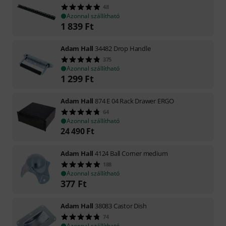
48
Azonnal szállítható
1 839
Ft
Adam Hall
34482 Drop Handle
375
Azonnal szállítható
1 299
Ft
Adam Hall
874 E 04 Rack Drawer ERGO
64
Azonnal szállítható
24 490
Ft
Adam Hall
4124 Ball Corner medium
188
Azonnal szállítható
377
Ft
Adam Hall
38083 Castor Dish
74
Azonnal szállítható