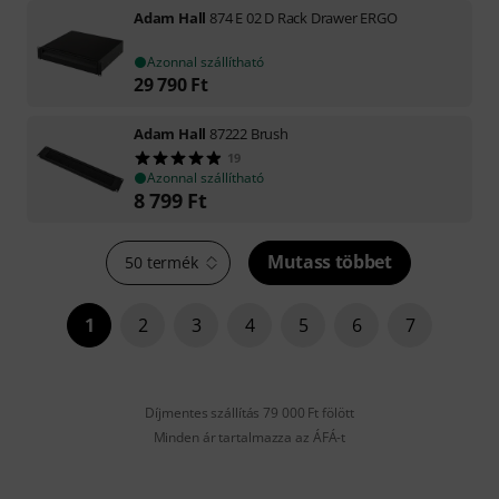
Adam Hall
874 E 02 D Rack Drawer ERGO
Azonnal szállítható
29 790
Ft
Adam Hall
87222 Brush
19
Azonnal szállítható
8 799
Ft
Mutass többet
50 termék
1
2
3
4
5
6
7
Díjmentes szállítás 79 000 Ft fölött
Minden ár tartalmazza az ÁFÁ-t