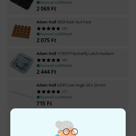
Azonnal szállítható
2 069
Ft
Adam Hall
5653 Rack Nut Pack
590
Azonnal szállítható
2 075
Ft
Adam Hall
17295TP Butterfly Latch medium
488
Azonnal szállítható
2 444
Ft
Adam Hall
6209 Case Angle 20 x 20 mm
277
Azonnal szállítható
715
Ft
Adam Hall
87406MI Microphone Insert
36
Azonnal szállítható
17 290
Ft