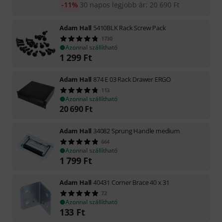
-11%
30 napos legjobb ár
:
20 690
Ft
Adam Hall
5410BLK Rack Screw Pack
1730
Azonnal szállítható
1 299
Ft
Adam Hall
874 E 03 Rack Drawer ERGO
113
Azonnal szállítható
20 690
Ft
Adam Hall
34082 Sprung Handle medium
664
Azonnal szállítható
1 799
Ft
Adam Hall
40431 Corner Brace 40 x 31
72
Azonnal szállítható
133
Ft