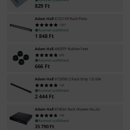
829
Ft
Adam Hall
87221VR Rack Plate
1307
Azonnal szállítható
1 848
Ft
Adam Hall
4903TP Rubber Feet
605
Azonnal szállítható
666
Ft
Adam Hall
61535B12 Rack Strip 12U blk
144
Azonnal szállítható
2 444
Ft
Adam Hall
87402A Rack Drawer Alu 2U
198
Azonnal szállítható
35 790
Ft