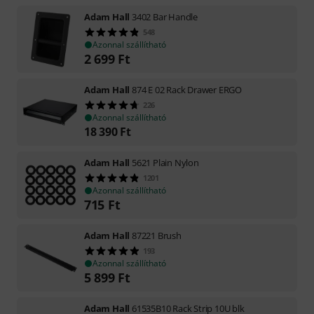
Adam Hall
3402 Bar Handle
548
Azonnal szállítható
2 699
Ft
Adam Hall
874 E 02 Rack Drawer ERGO
226
Azonnal szállítható
18 390
Ft
Adam Hall
5621 Plain Nylon
1201
Azonnal szállítható
715
Ft
Adam Hall
87221 Brush
193
Azonnal szállítható
5 899
Ft
Adam Hall
61535B10 Rack Strip 10U blk