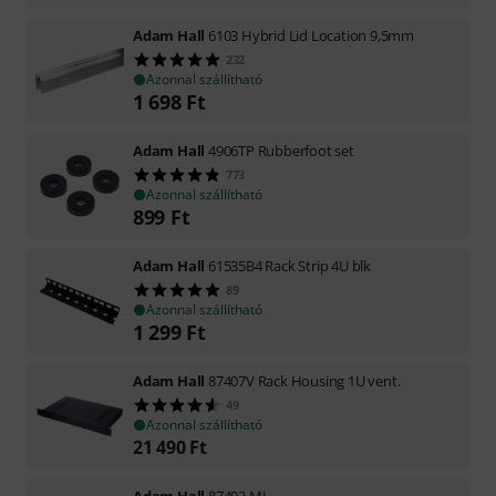
Adam Hall
6103 Hybrid Lid Location 9,5mm
232
Azonnal szállítható
1 698
Ft
Adam Hall
4906TP Rubberfoot set
773
Azonnal szállítható
899
Ft
Adam Hall
61535B4 Rack Strip 4U blk
89
Azonnal szállítható
1 299
Ft
Adam Hall
87407V Rack Housing 1U vent.
49
Azonnal szállítható
21 490
Ft
Adam Hall
87402 MI