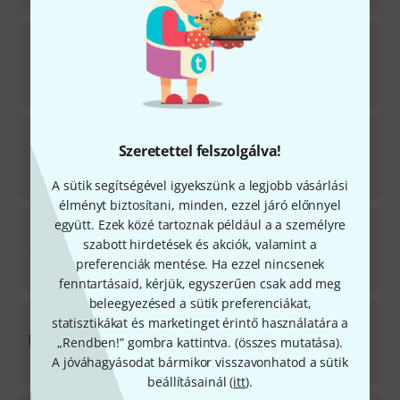
Adam Hall
6162 Rack Strip
363
Azonnal szállítható
3 333
Ft
Adam Hall
88001 Self Adhesive Tour Label
5
Szeretettel felszolgálva!
Azonnal szállítható
2 075
Ft
A sütik segítségével igyekszünk a legjobb vásárlási
élményt biztosítani, minden, ezzel járó előnnyel
Adam Hall
874 E 01 Rack Drawer ERGO
együtt. Ezek közé tartoznak például a a személyre
155
szabott hirdetések és akciók, valamint a
Azonnal szállítható
preferenciák mentése. Ha ezzel nincsenek
14 690
Ft
fenntartásaid, kérjük, egyszerűen csak add meg
beleegyezésed a sütik preferenciákat,
Adam Hall
4013 Cabinet Corner
statisztikákat és marketinget érintő használatára a
357
„Rendben!” gombra kattintva. (
összes mutatása
).
Azonnal szállítható
A jóváhagyásodat bármikor visszavonhatod a sütik
415
Ft
beállításainál (
itt
).