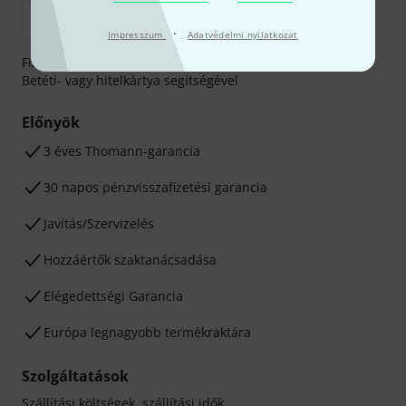
·
Impresszum
Adatvédelmi nyilatkozat
Fizessen biztonságosan, titkosítással: Banki átutalás vagy
Betéti- vagy hitelkártya segítségével
Előnyök
3 éves Thomann-garancia
30 napos pénzvisszafizetési garancia
Javítás/Szervizelés
Hozzáértők szaktanácsadása
Elégedettségi Garancia
Európa legnagyobb termékraktára
Szolgáltatások
Szállítási költségek, szállítási idők