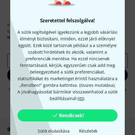
Thomann hírlevél
Szeretettel felszolgálva!
Iratkozz fel a Thomann angol nyelvű hírlevelére, és kis
szerencsével megnyerheted a
50
egyenként
50 € értékű
A sütik segítségével igyekszünk a legjobb vásárlási
utalvány
egyikét.
élményt biztosítani, minden, ezzel járó előnnyel
együtt. Ezek közé tartoznak például a a személyre
Inspiráló gondolatok
Akciók
Thomann
szabott hirdetések és akciók, valamint a
preferenciák mentése. Ha ezzel nincsenek
e-mail cím
*
fenntartásaid, kérjük, egyszerűen csak add meg
beleegyezésed a sütik preferenciákat,
Bejelentkezés
statisztikákat és marketinget érintő használatára a
„Rendben!” gombra kattintva. (
összes mutatása
).
A "Bejelentkezés" gombra kattintva elfogadja, hogy e-mailben küldjünk
A jóváhagyásodat bármikor visszavonhatod a sütik
önnek hirdetéseket. Bármikor leiratkozhat erről. A hírlevélről további
beállításainál (
itt
).
információkat az
data protection guideline
-ben talál.
* Kitöltés kötelező
Rendicsek!
Biztonságos vásárlás és fizetés
Sütik elutasítása
Részletek