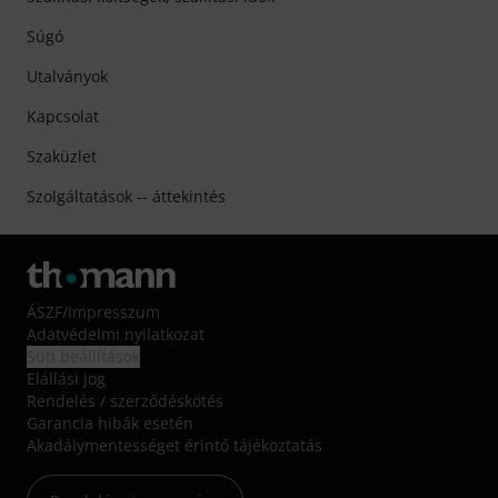
Súgó
Utalványok
Kapcsolat
Szaküzlet
Szolgáltatások -- áttekintés
ÁSZF
/
Impresszum
Adatvédelmi nyilatkozat
Süti beállítások
Elállási jog
Rendelés / szerződéskötés
Garancia hibák esetén
Akadálymentességet érintő tájékoztatás