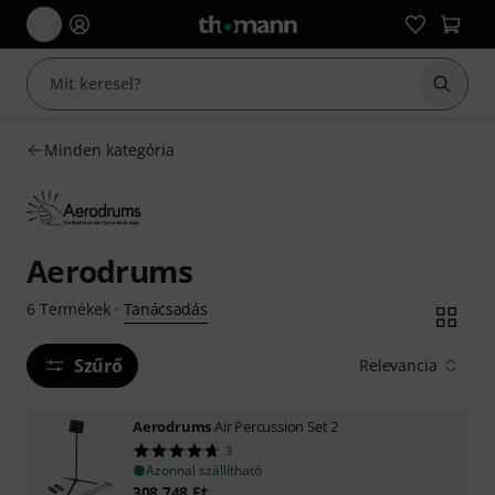
Keresés
Minden kategória
Aerodrums
Tanácsadás
6
Termékek
·
Szűrő
Relevancia
Aerodrums
Air Percussion Set 2
3
Azonnal szállítható
308 748
Ft