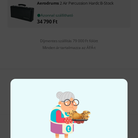
Aerodrums
2 Air Percussion Hardc B-Stock
Azonnal szállítható
34 790
Ft
Díjmentes szállítás 79 000 Ft fölött
Minden ár tartalmazza az ÁFÁ-t
Tetszik, amit látsz?
Megosztás
Súgó & Visszajelzések