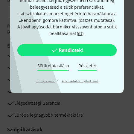
fenntartásaid, kérjük, egyszerűen csak add meg
beleegyezésed a sütik preferenciákat,
statisztikákat és marketinget érintő használatára a
„Rendben!” gombra kattintva. (
összes mutatása
).
Fizessen biztonságosan, titkosítással: Banki átutalás vagy
A jóváhagyásodat bármikor visszavonhatod a sütik
Betéti- vagy hitelkártya segítségével
beállításainál (
itt
).
Előnyök
Rendicsek!
3 éves Thomann-garancia
Sütik elutasítása
Részletek
30 napos pénzvisszafizetési garancia
Javítás/Szervizelés
·
Impresszum
Adatvédelmi nyilatkozat
Hozzáértők szaktanácsadása
Elégedettségi Garancia
Európa legnagyobb termékraktára
Szolgáltatások