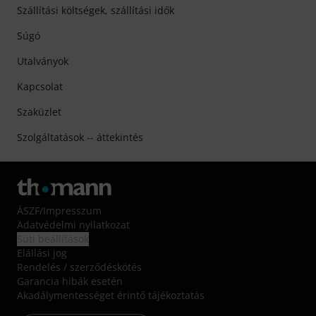
Szállítási költségek, szállítási idők
Súgó
Utalványok
Kapcsolat
Szaküzlet
Szolgáltatások -- áttekintés
ÁSZF
/
Impresszum
Adatvédelmi nyilatkozat
Süti beállítások
Elállási jog
Rendelés / szerződéskötés
Garancia hibák esetén
Akadálymentességet érintő tájékoztatás