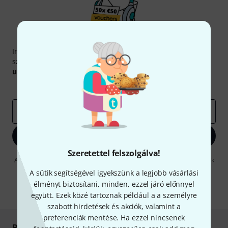
Thomann hírlevél
Iratkozz fel a Thomann angol nyelvű hírlevelére, és kis
szerencsével megnyerheted a
50
egyenként
50 € értékű
utalvány
egyikét.
Inspiráló gondolatok
Akciók
Thomann
e-mail cím
*
Bejelentkezés
Szeretettel felszolgálva!
A "Bejelentkezés" gombra kattintva elfogadja, hogy e-mailben küldjünk
önnek hirdetéseket. Bármikor leiratkozhat erről. A hírlevélről további
A sütik segítségével igyekszünk a legjobb vásárlási
információkat az
data protection guideline
-ben talál.
élményt biztosítani, minden, ezzel járó előnnyel
* Kitöltés kötelező
együtt. Ezek közé tartoznak például a a személyre
szabott hirdetések és akciók, valamint a
preferenciák mentése. Ha ezzel nincsenek
Biztonságos vásárlás és fizetés