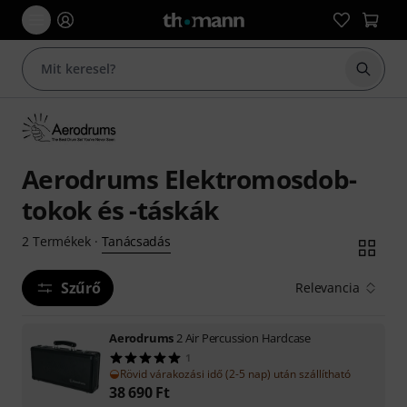
Keresés
Aerodrums Elektromosdob-
tokok és -táskák
Tanácsadás
2
Termékek
·
Szűrő
Relevancia
Aerodrums
2 Air Percussion Hardcase
1
Rövid várakozási idő (2-5 nap) után szállítható
38 690
Ft