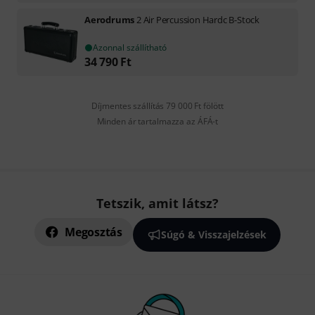
Aerodrums
2 Air Percussion Hardc B-Stock
Azonnal szállítható
34 790
Ft
Díjmentes szállítás 79 000 Ft fölött
Minden ár tartalmazza az ÁFÁ-t
Tetszik, amit látsz?
Megosztás
Súgó & Visszajelzések