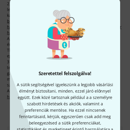
23 termék közül pillanatnyilag összesen 5 található a
legkeresettebb Thomann-termékek közt, a következő
kategóriákban:
Tranzisztoros basszuserősítő fejek
,
Egyéb
basszusgitár hangládák
,
4 húros J-bass basszusgitár-
hangszedők
,
Basszusgitár-elektronika
és
4x10 basszusgitár
hangládák
.
Aguilar -termékekre általában csupán 2 év garancia van
érvényben, mi azonban nem elégszünk meg ennyivel a
Thomann-nál, és saját zsebünkre gondoskodunk további
egy év garanciáról.
3 éves Thomann-garanciánk mellett minden Aguilar -
termékre biztosítunk egy 30 napos pénzvisszafizetési
Szeretettel felszolgálva!
garanciát is. Komoly szaktudással rendelkező
munkatársaink ezen felül telephelyünkön további
A sütik segítségével igyekszünk a legjobb vásárlási
szolgáltatásokat is készek nyújtani.
A gyártóval kapcsolatban itt találsz bővebb tájékoztatást:
élményt biztosítani, minden, ezzel járó előnnyel
http://www.aguilaramp.com
együtt. Ezek közé tartoznak például a a személyre
szabott hirdetések és akciók, valamint a
preferenciák mentése. Ha ezzel nincsenek
fenntartásaid, kérjük, egyszerűen csak add meg
Így érhetsz el minket
beleegyezésed a sütik preferenciákat,
statisztikákat és marketinget érintő használatára a