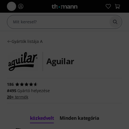
Keresés
Gyártók listája A
Aguilar
186
#495
Gyártó helyezése
20+
termék
közkedvelt
Minden kategória