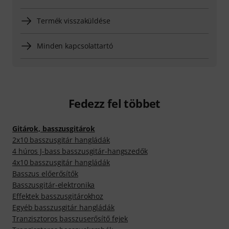
Termék visszaküldése
Minden kapcsolattartó
Fedezz fel többet
Gitárok, basszusgitárok
2x10 basszusgitár hangládák
4 húros J-bass basszusgitár-hangszedők
4x10 basszusgitár hangládák
Basszus előerősítők
Basszusgitár-elektronika
Effektek basszusgitárokhoz
Egyéb basszusgitár hangládák
Tranzisztoros basszuserősítő fejek