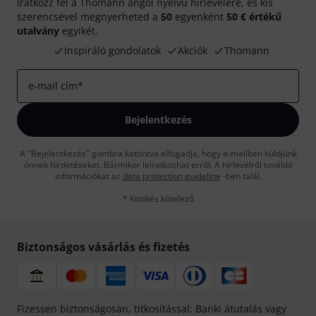
Iratkozz fel a Thomann angol nyelvű hírlevelére, és kis
szerencsével megnyerheted a
50
egyenként
50 € értékű
utalvány
egyikét.
Inspiráló gondolatok
Akciók
Thomann
e-mail cím
*
Bejelentkezés
A "Bejelentkezés" gombra kattintva elfogadja, hogy e-mailben küldjünk
önnek hirdetéseket. Bármikor leiratkozhat erről. A hírlevélről további
információkat az
data protection guideline
-ben talál.
* Kitöltés kötelező
Biztonságos vásárlás és fizetés
Fizessen biztonságosan, titkosítással: Banki átutalás vagy