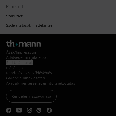
Kapcsolat
Szaküzlet
Szolgáltatások -- áttekintés
ÁSZF
/
Impresszum
Adatvédelmi nyilatkozat
Süti beállítások
Elállási jog
Rendelés / szerződéskötés
Garancia hibák esetén
Akadálymentességet érintő tájékoztatás
Rendelés visszavonása