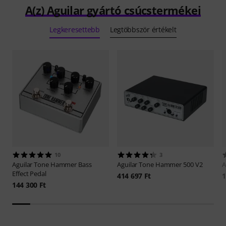
A(z) Aguilar gyártó csúcstermékei
Legkeresettebb
Legtöbbször értékelt
10
3
Aguilar
Tone Hammer Bass
Aguilar
Tone Hammer 500 V2
A
Effect Pedal
414 697 Ft
1
144 300 Ft