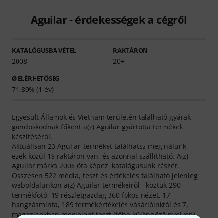
Aguilar - érdekességek a cégről
KATALÓGUSBA VÉTEL
RAKTÁRON
2008
20+
Ø ELÉRHETŐSÉG
71.89% (1 év)
Egyesült Államok és Vietnam területén található gyárak
gondoskodnak főként a(z) Aguilar gyártotta termékek
készítéséről.
Aktuálisan 23 Aguilar-terméket találhatsz meg nálunk –
ezek közül 19 raktáron van, és azonnal szállítható. A(z)
Aguilar márka 2008 óta képezi katalógusunk részét.
Összesen 522 média, teszt és értékelés található jelenleg
weboldalunkon a(z) Aguilar termékeiről - köztük 290
termékfotó, 19 részletgazdag 360 fokos nézet, 17
hangzásminta, 189 termékértékelés vásárlóinktól és 7,
magazinokban megjelent teszt (több különböző nyelven).