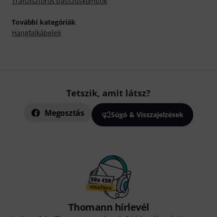
Tranzisztoros basszuskombók
További kategóriák
Hangfalkábelek
Tetszik, amit látsz?
Megosztás
Súgó & Visszajelzések
Thomann hírlevél