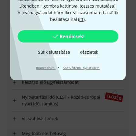
„Rendben!” gombra kattintva. (
összes mutatása
).
Ügyfélszolgálat - Magyarország
A jóváhagyásodat bármikor visszavonhatod a sütik
beállításainál (
itt
).
Rendicsek!
+49-9546-9223-531
Sütik elutasítása
Részletek
Ügyfélszolgálatunk minden kérdés és észrevétel esetén
·
örömmel áll rendelkezésedre
Impresszum
Adatvédelmi nyilatkozat
Készítsd elő ügyfélszámodat
Nyitvatartási idő (CEST - Közép-európai
nyári időszámítás)
Visszahívást kérek
Még több elérhetőség