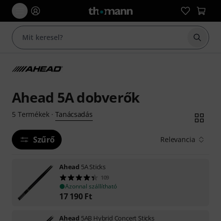
Keresés
Ahead 5A dobverők
Tanácsadás
5
Termékek
·
Szűrő
Relevancia
Ahead
5A Sticks
109
Azonnal szállítható
17 190
Ft
Ahead
5AB Hybrid Concert Sticks