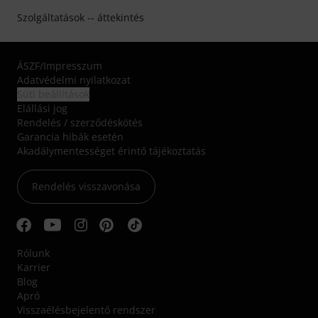
Szolgáltatások -- áttekintés
ÁSZF
/
Impresszum
Adatvédelmi nyilatkozat
Süti beállítások
Elállási jog
Rendelés / szerződéskötés
Garancia hibák esetén
Akadálymentességet érintő tájékoztatás
Rendelés visszavonása
Rólunk
Karrier
Blog
Apró
Visszaélésbejelentő rendszer