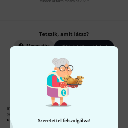
Minden ár tartalmazza az ÁFÁ-t
Tetszik, amit látsz?
Megosztás
Súgó & Visszajelzések
Thomann hírlevél
Iratkozz fel a Thomann angol nyelvű hírlevelére, és kis
szerencsével megnyerheted a
50
egyenként
50 € értékű
utalvány
egyikét.
Szeretettel felszolgálva!
Inspiráló gondolatok
Akciók
Thomann