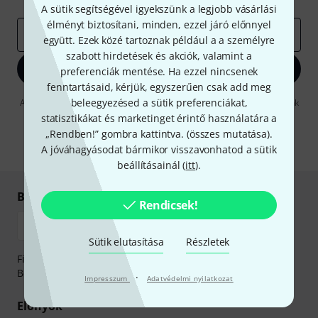
A sütik segítségével igyekszünk a legjobb vásárlási
élményt biztosítani, minden, ezzel járó előnnyel
e-mail cím
*
együtt. Ezek közé tartoznak például a a személyre
szabott hirdetések és akciók, valamint a
Bejelentkezés
preferenciák mentése. Ha ezzel nincsenek
fenntartásaid, kérjük, egyszerűen csak add meg
beleegyezésed a sütik preferenciákat,
A "Bejelentkezés" gombra kattintva elfogadja, hogy e-mailben küldjünk
önnek hirdetéseket. Bármikor leiratkozhat erről. A hírlevélről további
statisztikákat és marketinget érintő használatára a
információkat az
data protection guideline
-ben talál.
„Rendben!” gombra kattintva. (
összes mutatása
).
* Kitöltés kötelező
A jóváhagyásodat bármikor visszavonhatod a sütik
beállításainál (
itt
).
Biztonságos vásárlás és fizetés
Rendicsek!
Sütik elutasítása
Részletek
Fizessen biztonságosan, titkosítással: Banki átutalás vagy
Betéti- vagy hitelkártya segítségével
·
Impresszum
Adatvédelmi nyilatkozat
Előnyök