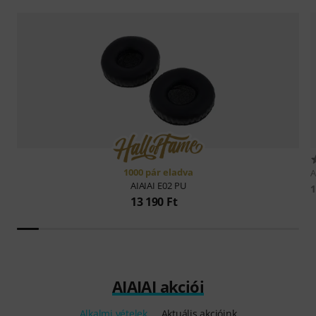
1000 pár eladva
A
AIAIAI
E02 PU
1
13 190 Ft
AIAIAI akciói
Alkalmi vételek
Aktuális akcióink