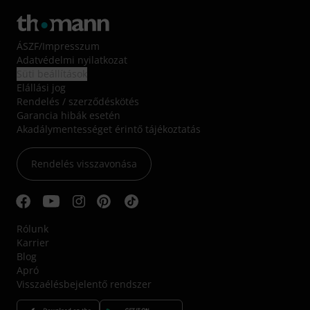
ÁSZF
/
Impresszum
Adatvédelmi nyilatkozat
Süti beállítások
Elállási jog
Rendelés / szerződéskötés
Garancia hibák esetén
Akadálymentességet érintő tájékoztatás
Rendelés visszavonása
Rólunk
Karrier
Blog
Apró
Visszaélésbejelentő rendszer