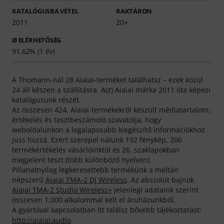
KATALÓGUSBA VÉTEL
RAKTÁRON
2011
20+
Ø ELÉRHETŐSÉG
91.62% (1 év)
A Thomann-nál 28 Aiaiai-terméket találhatsz – ezek közül
24 áll készen a szállításra. A(z) Aiaiai márka 2011 óta képezi
katalógusunk részét.
Az összesen 424, Aiaiai-termékekről készült médiatartalom,
értékelés és tesztbeszámoló szavatolja, hogy
weboldalunkon a legalaposabb kiegészítő információkhoz
juss hozzá. Ezért szerepel nálunk 192 fénykép, 206
termékértékelés vásárlóinktól és 26, szaklapokban
megjelent teszt (több különböző nyelven).
Pillanatnyilag legkeresettebb termékünk a méltán
népszerű
Aiaiai TMA-2 DJ Wireless
. Az abszolút bajnok
Aiaiai TMA-2 Studio Wireless+
jelenlegi adataink szerint
összesen 1.000 alkalommal kelt el áruházunkból.
A gyártóval kapcsolatban itt találsz bővebb tájékoztatást:
http://aiaiai.audio