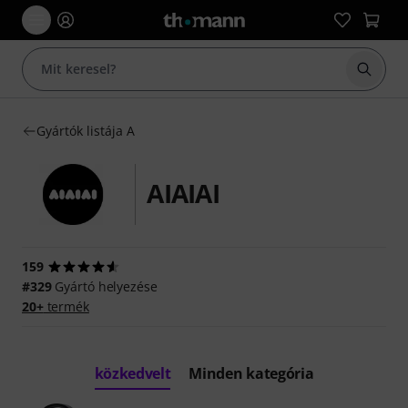
Keresés
Gyártók listája A
AIAIAI
159
#329
Gyártó helyezése
20+
termék
közkedvelt
Minden kategória