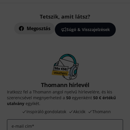
Tetszik, amit látsz?
Megosztás
Súgó & Visszajelzések
Thomann hírlevél
Iratkozz fel a Thomann angol nyelvű hírlevelére, és kis
szerencsével megnyerheted a
50
egyenként
50 € értékű
utalvány
egyikét.
Inspiráló gondolatok
Akciók
Thomann
e-mail cím
*