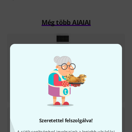
Még több AIAIAI
Tesztbeszámoló
UNIT-4 Wireless+
Szeretettel felszolgálva!
A sütik segítségével igyekszünk a legjobb vásárlási