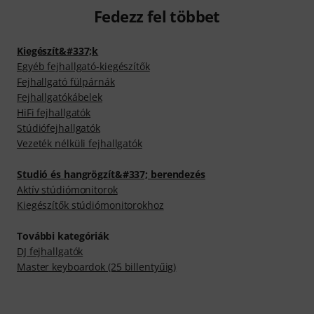
Fedezz fel többet
Kiegészít&#337;k
Egyéb fejhallgató-kiegészítők
Fejhallgató fülpárnák
Fejhallgatókábelek
HiFi fejhallgatók
Stúdiófejhallgatók
Vezeték nélküli fejhallgatók
Studió és hangrögzít&#337; berendezés
Aktív stúdiómonitorok
Kiegészítők stúdiómonitorokhoz
További kategóriák
DJ fejhallgatók
Master keyboardok (25 billentyűig)