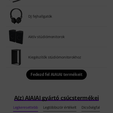
DJ fejhallgatók
Aktív stúdiómonitorok
Kiegészítők stúdiómonitorokhoz
Fedezd fel AIAIAI termékeit
A(z) AIAIAI gyártó csúcstermékei
Legkeresettebb
Legtöbbször értékelt
Dicsőségfal