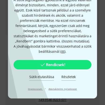
élményt biztosítani, minden, ezzel járó előnnyel
együtt. Ezek közé tartoznak például a a személyre
szabott hirdetések és akciók, valamint a
preferenciák mentése. Ha ezzel nincsenek
fenntartásaid, kérjük, egyszerűen csak add meg
Tesztbeszámoló
TMA-2 Studio
beleegyezésed a sütik preferenciákat,
statisztikákat és marketinget érintő használatára a
„Rendben!” gombra kattintva. (
összes mutatása
).
A jóváhagyásodat bármikor visszavonhatod a sütik
beállításainál (
itt
).
Így érhetsz el minket
Rendicsek!
Ügyfélszolgálat - Magyarország
Sütik elutasítása
Részletek
·
Impresszum
Adatvédelmi nyilatkozat
+49-9546-9223-531