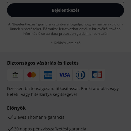
Bejelentkezés
A "Bejelentkezés" gombra kattintva elfogadja, hogy e-mailben küldjünk
önnek hirdetéseket. Bármikor leiratkozhat erről. A hírlevélről további
információkat az
data protection guideline
-ben talál.
* Kitöltés kötelező
Biztonságos vásárlás és fizetés
Fizessen biztonságosan, titkosítással: Banki átutalás vagy
Betéti- vagy hitelkártya segítségével
Előnyök
3 éves Thomann-garancia
30 napos pénzvisszafizetési garancia