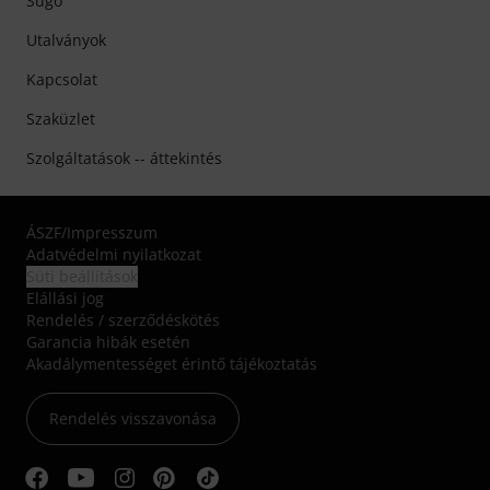
Súgó
Utalványok
Kapcsolat
Szaküzlet
Szolgáltatások -- áttekintés
ÁSZF
/
Impresszum
Adatvédelmi nyilatkozat
Süti beállítások
Elállási jog
Rendelés / szerződéskötés
Garancia hibák esetén
Akadálymentességet érintő tájékoztatás
Rendelés visszavonása