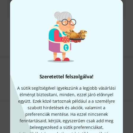
Azonnal szállítható
42 590
Ft
Díjmentes szállítás 79 000 Ft fölött
Minden ár tartalmazza az ÁFÁ-t
Tetszik, amit látsz?
Szeretettel felszolgálva!
Megosztás
Súgó & Visszajelzések
A sütik segítségével igyekszünk a legjobb vásárlási
élményt biztosítani, minden, ezzel járó előnnyel
együtt. Ezek közé tartoznak például a a személyre
szabott hirdetések és akciók, valamint a
preferenciák mentése. Ha ezzel nincsenek
fenntartásaid, kérjük, egyszerűen csak add meg
beleegyezésed a sütik preferenciákat,