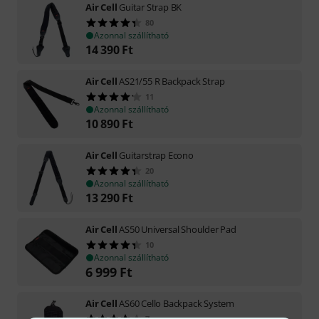
Air Cell
Guitar Strap BK
80
Azonnal szállítható
14 390
Ft
Air Cell
AS21/55 R Backpack Strap
11
Azonnal szállítható
10 890
Ft
Air Cell
Guitarstrap Econo
20
Azonnal szállítható
13 290
Ft
Air Cell
AS50 Universal Shoulder Pad
10
Azonnal szállítható
6 999
Ft
Air Cell
AS60 Cello Backpack System
7