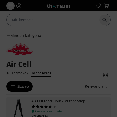
Keresés
Minden kategória
Air Cell
Tanácsadás
10
Termékek
·
Szűrő
Relevancia
Air Cell
Tenor Horn-/Baritone Strap
44
Azonnal szállítható
21 490
Ft