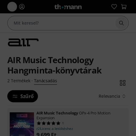
Keresés
AIR Music Technology
Hangminta-könyvtárak
Tanácsadás
2
Termékek
·
Szűrő
Relevancia
AIR Music Technology
OPx-4 Pro Motion
Expansion
1
Licenc a letöltéshez
9 699
Ft