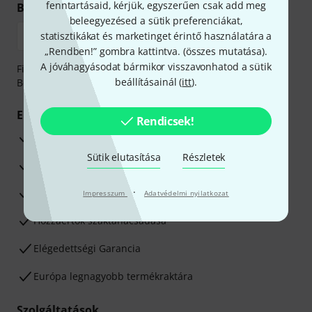
fenntartásaid, kérjük, egyszerűen csak add meg
Biztonságos vásárlás és fizetés
beleegyezésed a sütik preferenciákat,
statisztikákat és marketinget érintő használatára a
„Rendben!” gombra kattintva. (
összes mutatása
).
A jóváhagyásodat bármikor visszavonhatod a sütik
Fizessen biztonságosan, titkosítással: Banki átutalás vagy
beállításainál (
itt
).
Betéti- vagy hitelkártya segítségével
Előnyök
Rendicsek!
3 éves Thomann-garancia
Sütik elutasítása
Részletek
30 napos pénzvisszafizetési garancia
·
Javítás/Szervizelés
Impresszum
Adatvédelmi nyilatkozat
Hozzáértők szaktanácsadása
Elégedettségi Garancia
Európa legnagyobb termékraktára
Szolgáltatások