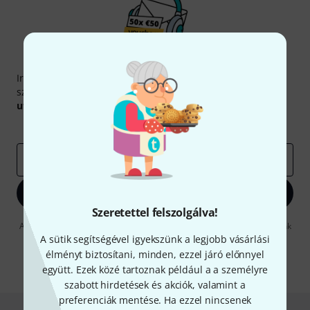
Thomann hírlevél
Iratkozz fel a Thomann angol nyelvű hírlevelére, és kis
szerencsével megnyerheted a
50
egyenként
50 € értékű
utalvány
egyikét.
Inspiráló gondolatok
Akciók
Thomann
e-mail cím
*
Bejelentkezés
Szeretettel felszolgálva!
A "Bejelentkezés" gombra kattintva elfogadja, hogy e-mailben küldjünk
önnek hirdetéseket. Bármikor leiratkozhat erről. A hírlevélről további
A sütik segítségével igyekszünk a legjobb vásárlási
információkat az
data protection guideline
-ben talál.
élményt biztosítani, minden, ezzel járó előnnyel
együtt. Ezek közé tartoznak például a a személyre
* Kitöltés kötelező
szabott hirdetések és akciók, valamint a
preferenciák mentése. Ha ezzel nincsenek