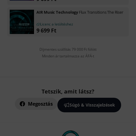
AIR Music Technology
Flux Transitions The Riser
Licenc a letöltéshez
9 699
Ft
Díjmentes szállítás 79 000 Ft fölött
Minden ár tartalmazza az ÁFÁ-t
Tetszik, amit látsz?
Megosztás
Súgó & Visszajelzések