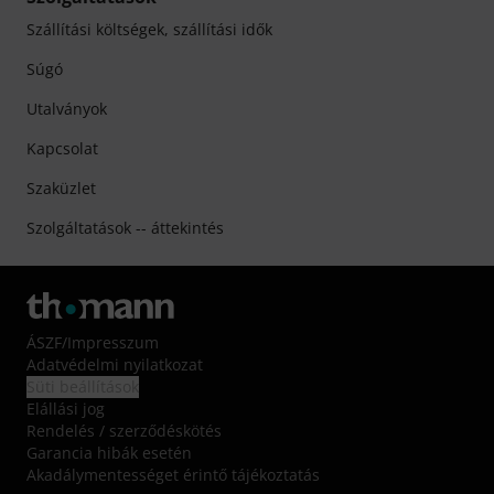
Szállítási költségek, szállítási idők
Súgó
Utalványok
Kapcsolat
Szaküzlet
Szolgáltatások -- áttekintés
ÁSZF
/
Impresszum
Adatvédelmi nyilatkozat
Süti beállítások
Elállási jog
Rendelés / szerződéskötés
Garancia hibák esetén
Akadálymentességet érintő tájékoztatás