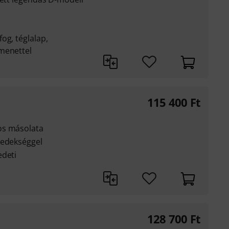
og, téglalap,
menettel
115 400
Ft
os másolata
redekséggel
edeti
128 700
Ft