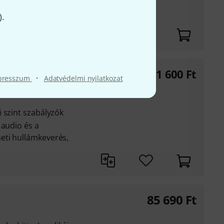
).
er kimenethez
131 600
Ft
·
presszum
Adatvédelmi nyilatkozat
 szint szabályzók
 audio és a
eti hullámkeverés,
85 690
Ft