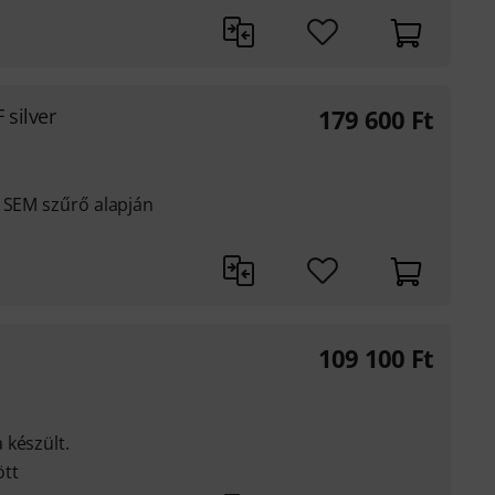
 silver
179 600
Ft
s SEM szűrő alapján
109 100
Ft
 készült.
ött