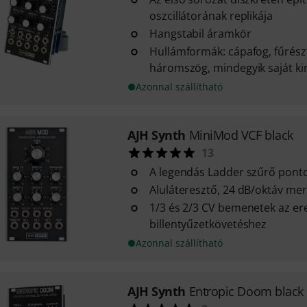
oszcillátorának replikája
Hangstabil áramkör
Hullámformák: cápafog, fűrészf
háromszög, mindegyik saját ki
Azonnal szállítható
AJH Synth
MiniMod VCF black
13
A legendás Ladder szűrő pont
Aluláteresztő, 24 dB/oktáv me
1/3 és 2/3 CV bemenetek az er
billentyűzetkövetéshez
Azonnal szállítható
AJH Synth
Entropic Doom black