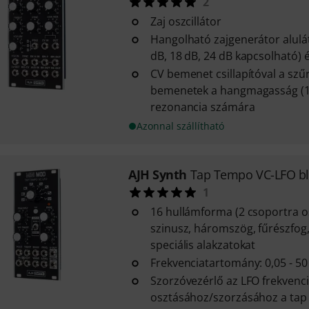
2
Zaj oszcillátor
Hangolható zajgenerátor alulá
dB, 18 dB, 24 dB kapcsolható) 
CV bemenet csillapítóval a szű
bemenetek a hangmagasság (1 
rezonancia számára
Azonnal szállítható
AJH Synth
Tap Tempo VC-LFO bl
1
16 hullámforma (2 csoportra os
szinusz, háromszög, fűrészfog
speciális alakzatokat
Frekvenciatartomány: 0,05 - 50
Szorzóvezérlő az LFO frekvenc
osztásához/szorzásához a tap