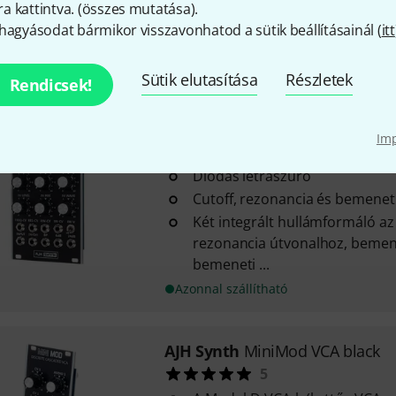
 kattintva. (
összes mutatása
).
kapcsolható)
hagyásodat bármikor visszavonhatod a sütik beállításainál (
itt
Kapcsolható overdrive a mast
Azonnal szállítható
Sütik elutasítása
Részletek
Rendicsek!
AJH Synth
Sonic XV black
Im
1
Diódás létraszűrő
Cutoff, rezonancia és bemeneti
Két integrált hullámformáló az
rezonancia útvonalhoz, bemen
bemeneti ...
Azonnal szállítható
AJH Synth
MiniMod VCA black
5