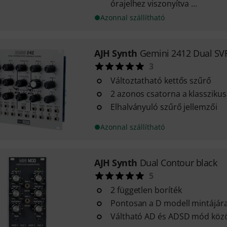
órajelhez viszonyítva ...
Azonnal szállítható
AJH Synth
Gemini 2412 Dual SVF
3
Változtatható kettős szűrő
2 azonos csatorna a klassziku
Elhalványuló szűrő jellemzői
Azonnal szállítható
AJH Synth
Dual Contour black
5
2 független boríték
Pontosan a D modell mintájára
Váltható AD és ADSD mód köz