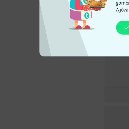
gombra
A jóvá