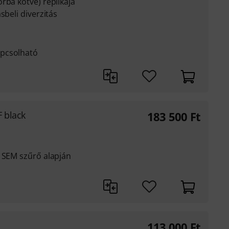
rba kötve) replikája
sbeli diverzitás
apcsolható
 black
183 500
Ft
s SEM szűrő alapján
113 000
Ft