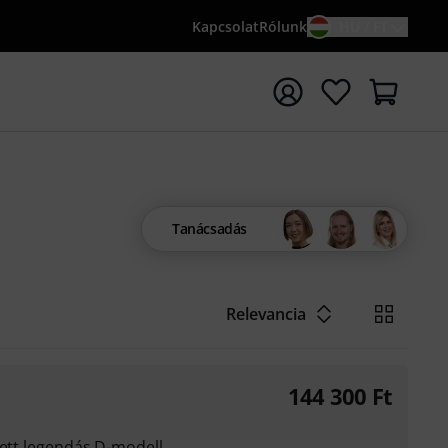
Kapcsolat
Rólunk
HU / FT
sés indítása {searchTerm} keresőszóval
Tanácsadás
Relevancia
144 300
Ft
tett legendás D-modell