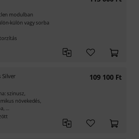
etlen modulban
ülön-külön vagy sorba
torzítás
 Silver
109 100
Ft
a: szinusz,
itmikus növekedés,
, ...
zött