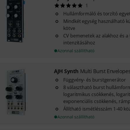
1
Hullámformáló és torzító egy
Mindkét egység használható k
kötve
CV bemenetek az alakhoz és a 
intenzitásához
Azonnal szállítható
AJH Synth
Multi Burst Envelopes
Függvény- és burstgenerátor
8 választható burst hullámform
logaritmikus csökkenés, logar
exponenciális csökkenés, rámpa
Állítható ismétlésszám 1-40 kö
Azonnal szállítható