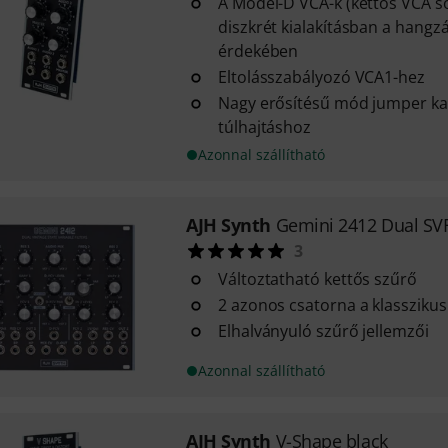
A Model-D VCA-k (kettős VCA so
diszkrét kialakításban a hangzá
érdekében
Eltolásszabályozó VCA1-hez
Nagy erősítésű mód jumper k
túlhajtáshoz
Azonnal szállítható
AJH Synth
Gemini 2412 Dual SVF
3
Változtatható kettős szűrő
2 azonos csatorna a klassziku
Elhalványuló szűrő jellemzői
Azonnal szállítható
AJH Synth
V-Shape black