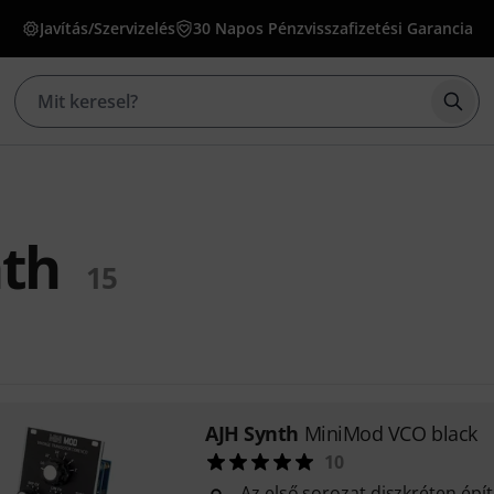
Javítás/Szervizelés
30 Napos Pénzvisszafizetési Garancia
Kere
nth
15
AJH Synth
MiniMod VCO black
10
Az első sorozat diszkréten épí