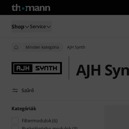
Shop
Service
Minden kategória
AJH Synth
AJH Sy
Szűrő
Kategóriák
Filtermodulok
(6)
Burkológörbe-modulok
(3)