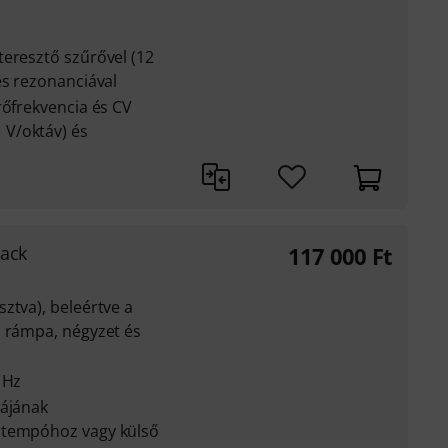
teresztő szűrővel (12
és rezonanciával
rőfrekvencia és CV
V/oktáv) és
ack
117 000
Ft
ztva), beleértve a
, rámpa, négyzet és
 Hz
iájának
 tempóhoz vagy külső