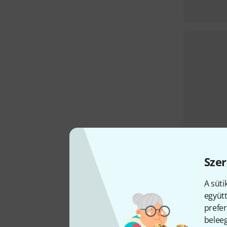
Szer
A süti
együtt
prefer
beleeg