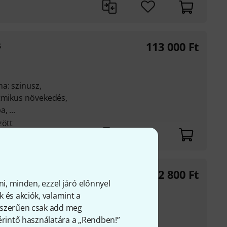
s
113 000
Ft
a: szinusz,
itmikus növekedés,
, ...
zött
lack
112 800
Ft
ni, minden, ezzel járó előnnyel
ngerőszabályzó
 és akciók, valamint a
némító gombbal
gyszerűen csak add meg
ijelzővel és VCA CV
 érintő használatára a „Rendben!”
ciális válasz között