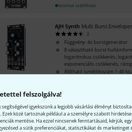
Azonnal szállítható
AJH Synth
Multi Burst Envelope
2
Függvény- és burstgenerátor
8 választható burst hullámform
logaritmikus csökkenés, logar
exponenciális csökkenés, rámpa
Állítható ismétlésszám 1-40 kö
Azonnal szállítható
etettel felszolgálva!
AJH Synth
Muting Mixer & VCA b
k segítségével igyekszünk a legjobb vásárlási élményt biztosíta
Analóg 5 csatornás keverő ha
. Ezek közé tartoznak például a a személyre szabott hirdetések
csatornánként megvilágított 
enciák mentése. Ha ezzel nincsenek fenntartásaid, kérjük, e
Állítható master kimenet szintk
yezésed a sütik preferenciákat, statisztikákat és marketinget
bemenettel (lineáris és exponen