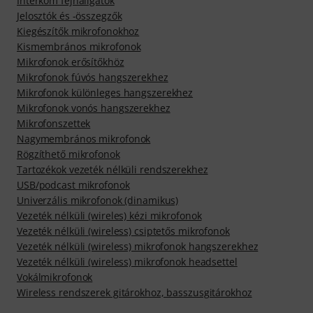
Interkom fejhallgatók
Jelosztók és -összegzők
Kiegészítők mikrofonokhoz
Kismembrános mikrofonok
Mikrofonok erősítőkhöz
Mikrofonok fúvós hangszerekhez
Mikrofonok különleges hangszerekhez
Mikrofonok vonós hangszerekhez
Mikrofonszettek
Nagymembrános mikrofonok
Rögzíthető mikrofonok
Tartozékok vezeték nélküli rendszerekhez
USB/podcast mikrofonok
Univerzális mikrofonok (dinamikus)
Vezeték nélküli (wireles) kézi mikrofonok
Vezeték nélküli (wireless) csiptetős mikrofonok
Vezeték nélküli (wireless) mikrofonok hangszerekhez
Vezeték nélküli (wireless) mikrofonok headsettel
Vokálmikrofonok
Wireless rendszerek gitárokhoz, basszusgitárokhoz