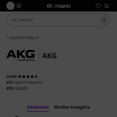
Keresés
Gyártók listája A
AKG
23689
#50
Gyártó helyezése
250+
termék
közkedvelt
Minden kategória