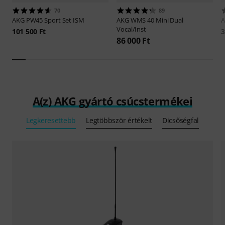
70
89
AKG
PW45 Sport Set ISM
AKG
WMS 40 Mini Dual
Vocal/Inst
101 500 Ft
3
86 000 Ft
A(z) AKG gyártó csúcstermékei
Legkeresettebb
Legtöbbször értékelt
Dicsőségfal