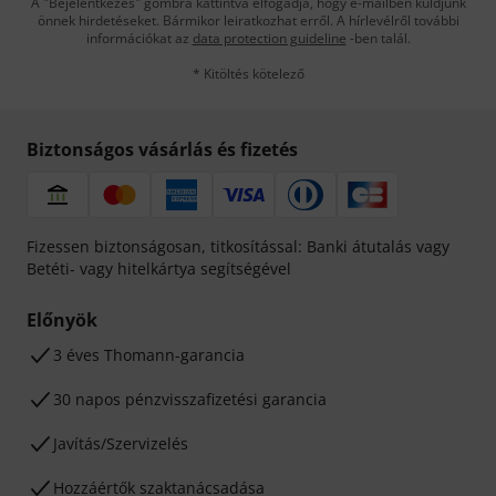
A "Bejelentkezés" gombra kattintva elfogadja, hogy e-mailben küldjünk
önnek hirdetéseket. Bármikor leiratkozhat erről. A hírlevélről további
információkat az
data protection guideline
-ben talál.
* Kitöltés kötelező
Biztonságos vásárlás és fizetés
Fizessen biztonságosan, titkosítással: Banki átutalás vagy
Betéti- vagy hitelkártya segítségével
Előnyök
3 éves Thomann-garancia
30 napos pénzvisszafizetési garancia
Javítás/Szervizelés
Hozzáértők szaktanácsadása