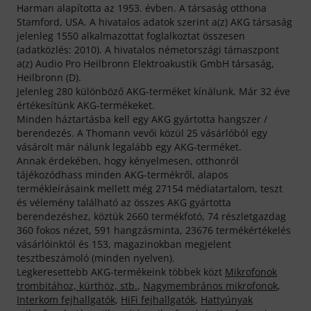
Harman alapította az 1953. évben. A társaság otthona
Stamford, USA. A hivatalos adatok szerint a(z) AKG társaság
jelenleg 1550 alkalmazottat foglalkoztat összesen
(adatközlés: 2010). A hivatalos németországi támaszpont
a(z) Audio Pro Heilbronn Elektroakustik GmbH társaság,
Heilbronn (D).
Jelenleg 280 különböző AKG-terméket kínálunk. Már 32 éve
értékesítünk AKG-termékeket.
Minden háztartásba kell egy AKG gyártotta hangszer /
berendezés. A Thomann vevői közül 25 vásárlóból egy
vásárolt már nálunk legalább egy AKG-terméket.
Annak érdekében, hogy kényelmesen, otthonról
tájékozódhass minden AKG-termékről, alapos
termékleírásaink mellett még 27154 médiatartalom, teszt
és vélemény található az összes AKG gyártotta
berendezéshez, köztük 2660 termékfotó, 74 részletgazdag
360 fokos nézet, 591 hangzásminta, 23676 termékértékelés
vásárlóinktól és 153, magazinokban megjelent
tesztbeszámoló (minden nyelven).
Legkeresettebb AKG-termékeink többek közt
Mikrofonok
trombitához, kürthöz, stb.
,
Nagymembrános mikrofonok
,
Interkom fejhallgatók
,
HiFi fejhallgatók
,
Hattyúnyak