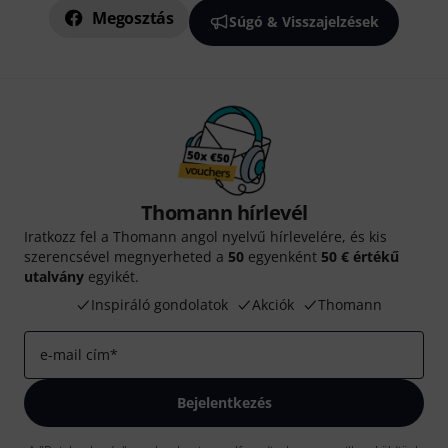
Megosztás
Súgó & Visszajelzések
Thomann hírlevél
Iratkozz fel a Thomann angol nyelvű hírlevelére, és kis
szerencsével megnyerheted a
50
egyenként
50 € értékű
utalvány
egyikét.
Inspiráló gondolatok
Akciók
Thomann
e-mail cím
*
Bejelentkezés