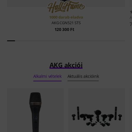
1000 darab eladva
AKG
CGN521 STS
7
120 300 Ft
AKG akciói
Alkalmi vételek
Aktuális akcióink