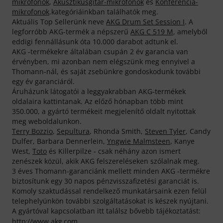
mikrofonok
,
Akusztikusgitár-mikrofonok
és
Konferencia-
mikrofonok
.kategóriáinkban találhatók meg.
Aktuális Top Sellerünk neve
AKG Drum Set Session I
. A
legforróbb AKG-termék a népszerű
AKG C 519 M
, amelyből
eddigi fennállásunk óta 10.000 darabot adtunk el.
AKG -termékekre általában csupán 2 év garancia van
érvényben, mi azonban nem elégszünk meg ennyivel a
Thomann-nál, és saját zsebünkre gondoskodunk további
egy év garanciáról.
Áruházunk látogatói a leggyakrabban AKG-termékek
oldalaira kattintanak. Az előző hónapban több mint
350.000, a gyártó termékeit megjelenítő oldalt nyitottak
meg weboldalunkon.
Terry Bozzio
,
Sepultura
, Rhonda Smith,
Steven Tyler
, Candy
Dulfer, Barbara Dennerlein,
Yngwie Malmsteen
, Kanye
West,
Toto
és Killerpilze - csak néhány azon ismert
zenészek közül, akik AKG felszereléseken szólalnak meg.
3 éves Thomann-garanciánk mellett minden AKG -termékre
biztosítunk egy 30 napos pénzvisszafizetési garanciát is.
Komoly szaktudással rendelkező munkatársaink ezen felül
telephelyünkön további szolgáltatásokat is készek nyújtani.
A gyártóval kapcsolatban itt találsz bővebb tájékoztatást:
http://www.akg.com