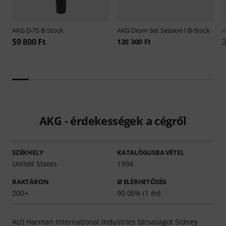
AKG
D-7S B-Stock
AKG
Drum Set Session I B-Stock
59 800 Ft
3
120 300 Ft
AKG - érdekességek a cégről
SZÉKHELY
KATALÓGUSBA VÉTEL
United States
1994
RAKTÁRON
Ø ELÉRHETŐSÉG
200+
90.05% (1 év)
A(z) Harman International Industries társaságot Sidney