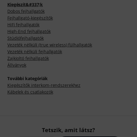
Kiegészít&#337;k
Dobos fejhallgatók
Fejhallgató-kiegészítők
HiFi fejhallgatók
High-End fejhallgatók
Stúdiófejhallgatók
Vezeték nélküli (true wireless) fülhallgatók
Vezeték nélküli fejhallgatók
Zajkioltó fejhallgatók
Állványok
További kategóriák
Kiegészítők interkom-rendszerekhez
Kábelek és csatlakozók
Tetszik, amit látsz?