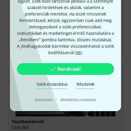
együtt. Ezek közé tartoznak például a a személyre
szabott hirdetések és akciók, valamint a
preferenciák mentése. Ha ezzel nincsenek
fenntartásaid, kérjük, egyszerűen csak add meg
beleegyezésed a sütik preferenciákat,
statisztikákat és marketinget érintő használatára a
„Rendben!” gombra kattintva. (
összes mutatása
).
A jóváhagyásodat bármikor visszavonhatod a sütik
Tesztbeszámoló
beállításainál (
itt
).
C1000s MKIV
Rendicsek!
Sütik elutasítása
Részletek
·
Impresszum
Adatvédelmi nyilatkozat
Tesztbeszámoló
C636 BLK