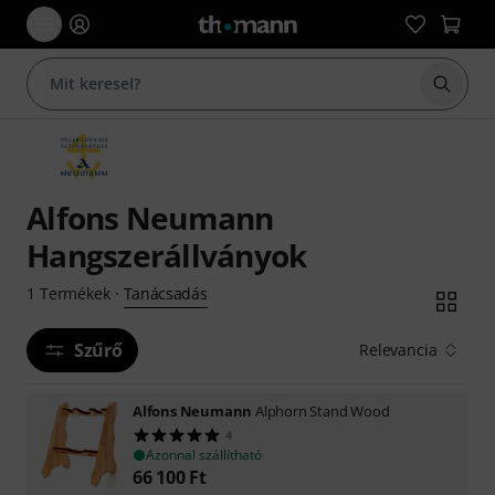
Keresés
Alfons Neumann
Hangszerállványok
Tanácsadás
1
Termékek
·
Szűrő
Relevancia
Alfons Neumann
Alphorn Stand Wood
4
Azonnal szállítható
66 100
Ft