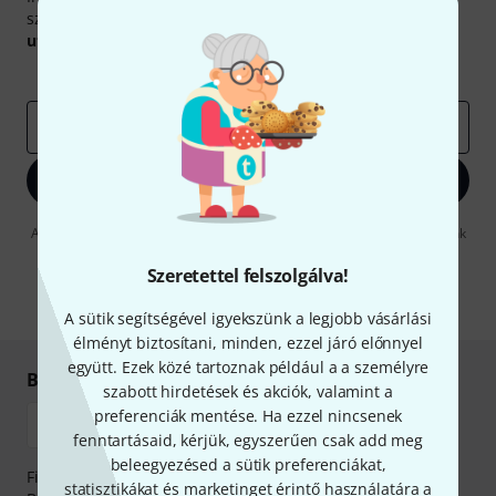
szerencsével megnyerheted a
50
egyenként
50 € értékű
utalvány
egyikét.
Inspiráló gondolatok
Akciók
Thomann
e-mail cím
*
Bejelentkezés
A "Bejelentkezés" gombra kattintva elfogadja, hogy e-mailben küldjünk
önnek hirdetéseket. Bármikor leiratkozhat erről. A hírlevélről további
információkat az
data protection guideline
-ben talál.
Szeretettel felszolgálva!
* Kitöltés kötelező
A sütik segítségével igyekszünk a legjobb vásárlási
élményt biztosítani, minden, ezzel járó előnnyel
együtt. Ezek közé tartoznak például a a személyre
Biztonságos vásárlás és fizetés
szabott hirdetések és akciók, valamint a
preferenciák mentése. Ha ezzel nincsenek
fenntartásaid, kérjük, egyszerűen csak add meg
beleegyezésed a sütik preferenciákat,
Fizessen biztonságosan, titkosítással: Banki átutalás vagy
statisztikákat és marketinget érintő használatára a