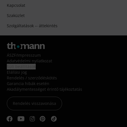
Kapcsolat
Szaküzlet
Szolgáltatások -- áttekintés
ÁSZF
/
Impresszum
Adatvédelmi nyilatkozat
Süti beállítások
Elállási jog
Rendelés / szerződéskötés
Garancia hibák esetén
Akadálymentességet érintő tájékoztatás
Rendelés visszavonása