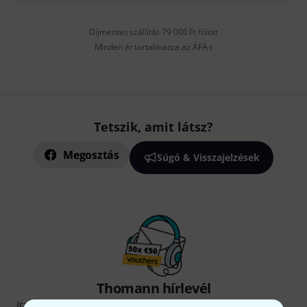
Díjmentes szállítás 79 000 Ft fölött
Minden ár tartalmazza az ÁFÁ-t
Tetszik, amit látsz?
Megosztás
Súgó & Visszajelzések
Thomann hírlevél
Iratkozz fel a Thomann angol nyelvű hírlevelére, és kis