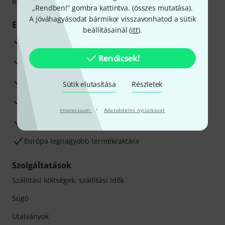
Betéti- vagy hitelkártya segítségével
„Rendben!” gombra kattintva. (
összes mutatása
).
A jóváhagyásodat bármikor visszavonhatod a sütik
Előnyök
beállításainál (
itt
).
3 éves Thomann-garancia
Rendicsek!
30 napos pénzvisszafizetési garancia
Javítás/Szervizelés
Sütik elutasítása
Részletek
Hozzáértők szaktanácsadása
·
Impresszum
Adatvédelmi nyilatkozat
Elégedettségi Garancia
Európa legnagyobb termékraktára
Szolgáltatások
Szállítási költségek, szállítási idők
Súgó
Utalványok