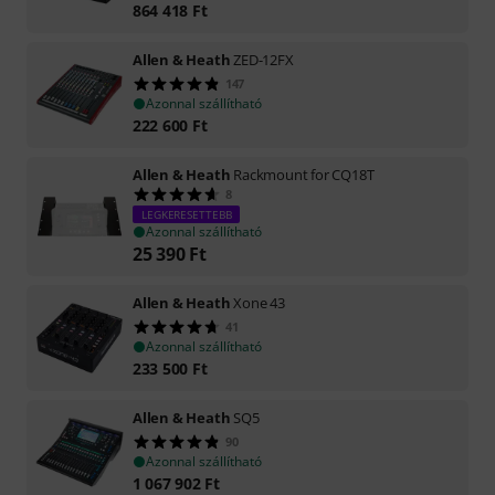
864 418
Ft
Allen & Heath
ZED-12FX
147
Azonnal szállítható
222 600
Ft
Allen & Heath
Rackmount for CQ18T
8
LEGKERESETTEBB
Azonnal szállítható
25 390
Ft
Allen & Heath
Xone 43
41
Azonnal szállítható
233 500
Ft
Allen & Heath
SQ5
90
Azonnal szállítható
1 067 902
Ft