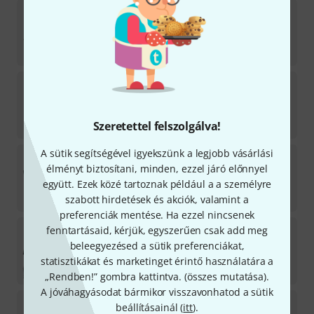
Allen & Heath
QU-5
18
Azonnal szállítható
758 762
Ft
Allen & Heath
M-SQ-DANT64-AX
18
Azonnal szállítható
282 628
Ft
Szeretettel felszolgálva!
A sütik segítségével igyekszünk a legjobb vásárlási
Allen & Heath
Me-U
élményt biztosítani, minden, ezzel járó előnnyel
4
Azonnal szállítható
együtt. Ezek közé tartoznak például a a személyre
675 062
Ft
szabott hirdetések és akciók, valamint a
preferenciák mentése. Ha ezzel nincsenek
Allen & Heath
SQ5+ Stagebox Bundle
fenntartásaid, kérjük, egyszerűen csak add meg
beleegyezésed a sütik preferenciákat,
Azonnal szállítható
statisztikákat és marketinget érintő használatára a
2 288 810
Ft
„Rendben!” gombra kattintva. (
összes mutatása
).
A jóváhagyásodat bármikor visszavonhatod a sütik
Allen & Heath
M-SQ-WAVES3-A
beállításainál (
itt
).