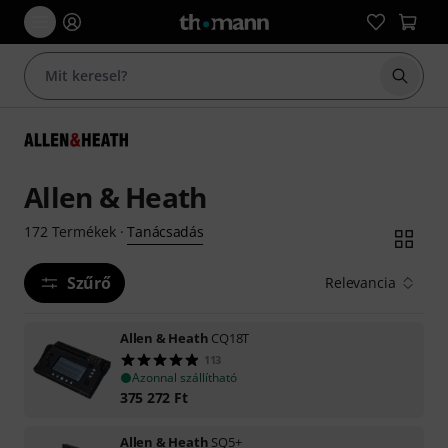
Keresés
Allen & Heath
Tanácsadás
172
Termékek
·
Szűrő
Relevancia
Allen & Heath
CQ18T
113
Azonnal szállítható
375 272
Ft
Allen & Heath
SQ5+