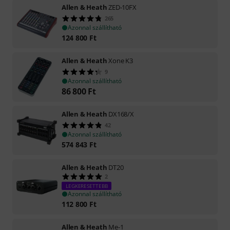
Allen & Heath
ZED-10FX
265
Azonnal szállítható
124 800
Ft
Allen & Heath
Xone K3
9
Azonnal szállítható
86 800
Ft
Allen & Heath
DX168/X
42
Azonnal szállítható
574 843
Ft
Allen & Heath
DT20
2
LEGKERESETTEBB
Azonnal szállítható
112 800
Ft
Allen & Heath
Me-1