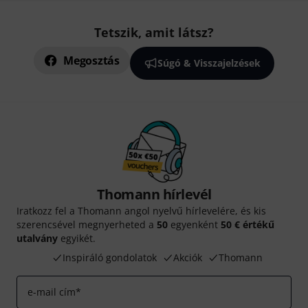
Tetszik, amit látsz?
Megosztás
Súgó & Visszajelzések
Thomann hírlevél
Iratkozz fel a Thomann angol nyelvű hírlevelére, és kis
szerencsével megnyerheted a
50
egyenként
50 € értékű
utalvány
egyikét.
Inspiráló gondolatok
Akciók
Thomann
e-mail cím
*