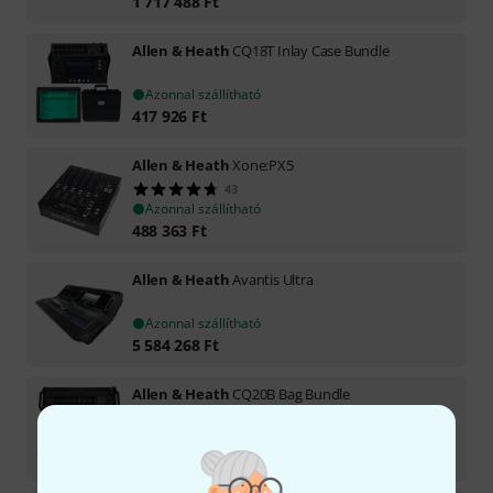
1 717 488
Ft
Allen & Heath
CQ18T Inlay Case Bundle
Azonnal szállítható
417 926
Ft
Allen & Heath
Xone:PX5
43
Azonnal szállítható
488 363
Ft
Allen & Heath
Avantis Ultra
Azonnal szállítható
5 584 268
Ft
Allen & Heath
CQ20B Bag Bundle
Azonnal szállítható
332 227
Ft