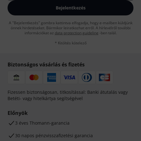
Bejelentkezés
A "Bejelentkezés" gombra kattintva elfogadja, hogy e-mailben küldjünk
önnek hirdetéseket. Bármikor leiratkozhat erről. A hírlevélről további
információkat az
data protection guideline
-ben talál.
* Kitöltés kötelező
Biztonságos vásárlás és fizetés
Fizessen biztonságosan, titkosítással: Banki átutalás vagy
Betéti- vagy hitelkártya segítségével
Előnyök
3 éves Thomann-garancia
30 napos pénzvisszafizetési garancia