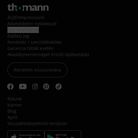
ÁSZF
/
Impresszum
Adatvédelmi nyilatkozat
Süti beállítások
Elállási jog
Rendelés / szerződéskötés
Garancia hibák esetén
Akadálymentességet érintő tájékoztatás
Rendelés visszavonása
Rólunk
Karrier
Blog
Apró
Visszaélésbejelentő rendszer