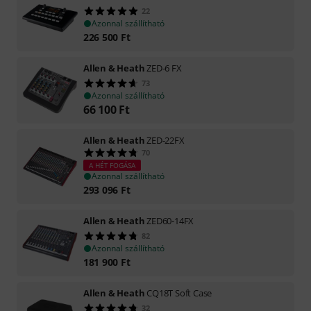
22
Azonnal szállítható
226 500
Ft
Allen & Heath
ZED-6 FX
73
Azonnal szállítható
66 100
Ft
Allen & Heath
ZED-22FX
70
A HÉT FOGÁSA
Azonnal szállítható
293 096
Ft
Allen & Heath
ZED60-14FX
82
Azonnal szállítható
181 900
Ft
Allen & Heath
CQ18T Soft Case
32