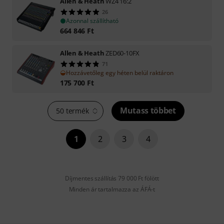
Allen & Heath
WZ4 16:2
26
Azonnal szállítható
664 846
Ft
Allen & Heath
ZED60-10FX
71
Hozzávetőleg egy héten belül raktáron
175 700
Ft
Mutass többet
50 termék
1
2
3
4
Díjmentes szállítás 79 000 Ft fölött
Minden ár tartalmazza az ÁFÁ-t