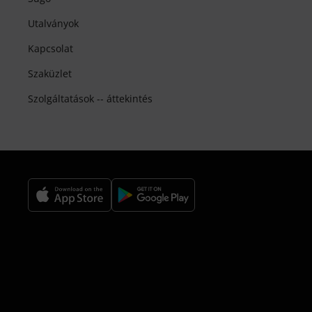
Utalványok
Kapcsolat
Szaküzlet
Szolgáltatások -- áttekintés