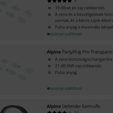
5
19 dB-es jel-zaj csökkentés
A zene és a beszélgetések biz
vannak, és a káros zajok elleni
Puha anyag a maximális kénye
Azonnal szállítható
Alpine
PartyPlug Pro Transparen
A zene biztonságos hangerőre
21 dB SNR zajcsökkentés
Puha anyag
Azonnal szállítható
Alpine
Defender Earmuffs
16