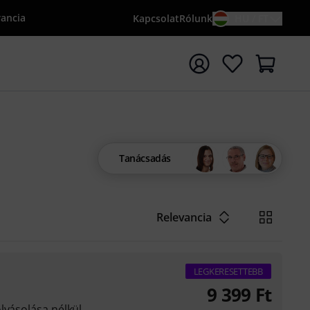
rancia
Kapcsolat
Rólunk
HU / FT
sés indítása {searchTerm} keresőszóval
Tanácsadás
Relevancia
LEGKERESETTEBB
9 399
Ft
lyásolása nélkül