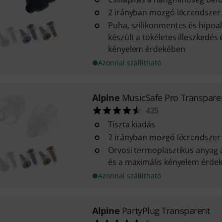
2 irányban mozgó lécrendszer
Puha, szilikonmentes és hipoa
készült a tökéletes illeszkedés
kényelem érdekében
Azonnal szállítható
Alpine
MusicSafe Pro Transpare
425
Tiszta kiadás
2 irányban mozgó lécrendszer
Orvosi termoplasztikus anyag a
és a maximális kényelem érde
Azonnal szállítható
Alpine
PartyPlug Transparent