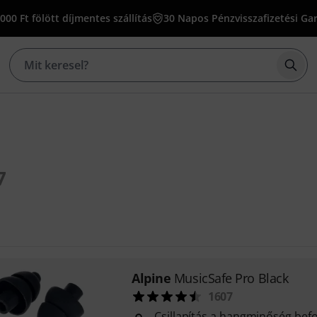
000 Ft fölött díjmentes szállítás
30 Napos Pénzvisszafizetési Ga
Kere
7
Alpine
MusicSafe Pro Black
1607
Csillapítás a hangminőség befo