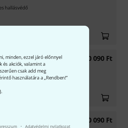
es hallásvédő
10 090
Ft
ni, minden, ezzel járó előnnyel
 és akciók, valamint a
gyszerűen csak add meg
 érintő használatára a „Rendben!”
ánt
).
10 090
Ft
·
presszum
Adatvédelmi nyilatkozat