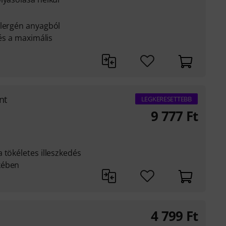
llergén anyagból
 és a maximális
nt
LEGKERESETTEBB
9 777
Ft
 tökéletes illeszkedés
kében
4 799
Ft