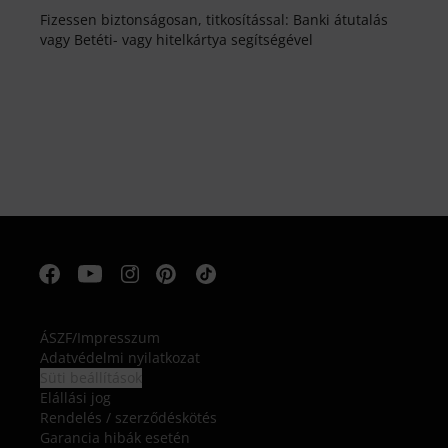
Fizessen biztonságosan, titkosítással: Banki átutalás
vagy Betéti- vagy hitelkártya segítségével
ÁSZF
/
Impresszum
Adatvédelmi nyilatkozat
Süti beállítások
Elállási jog
Rendelés / szerződéskötés
Garancia hibák esetén