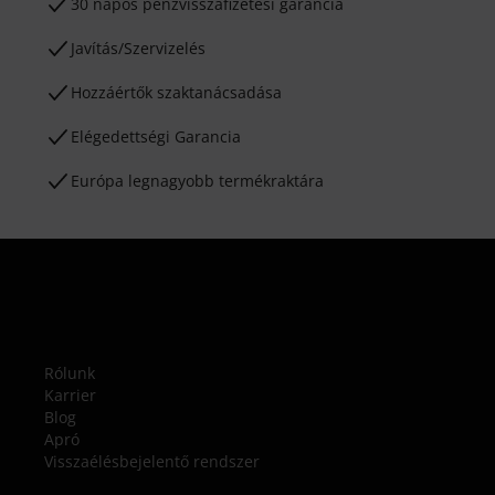
30 napos pénzvisszafizetési garancia
Javítás/Szervizelés
Hozzáértők szaktanácsadása
Elégedettségi Garancia
Európa legnagyobb termékraktára
Rólunk
Karrier
Blog
Apró
Visszaélésbejelentő rendszer