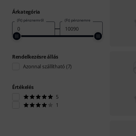
Árkategória
(Ft) pénznemről
(Ft) pénznemre
Rendelkezésre állás
Azonnal szállítható
(7)
Értékelés
5
1