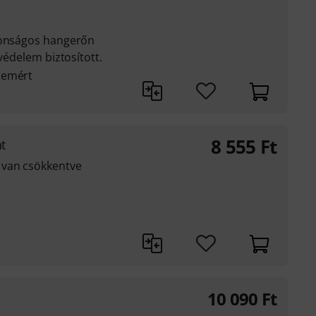
tonságos hangerőn
 védelem biztosított.
lemért
8 555
Ft
t
 van csökkentve
10 090
Ft