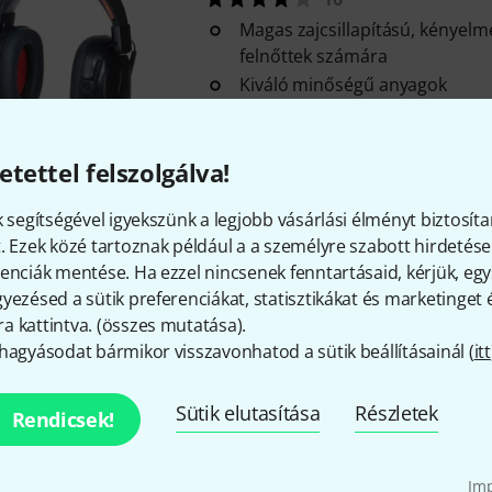
Magas zajcsillapítású, kényelm
felnőttek számára
Kiváló minőségű anyagok
Könnyű és kényelmes
Azonnal szállítható
etettel felszolgálva!
k segítségével igyekszünk a legjobb vásárlási élményt biztosíta
Alpine
Muffy Kids Pink
. Ezek közé tartoznak például a a személyre szabott hirdetések
4
enciák mentése. Ha ezzel nincsenek fenntartásaid, kérjük, e
5-16 éves gyermekek számára
yezésed a sütik preferenciákat, statisztikákat és marketinget
Védi a káros zajoktól
 kattintva. (
összes mutatása
).
Selymesen puha, állítható fejp
hagyásodat bármikor visszavonhatod a sütik beállításainál (
itt
Azonnal szállítható
Sütik elutasítása
Részletek
Rendicsek!
Alpine
Muffy Kids Yellow
2
Im