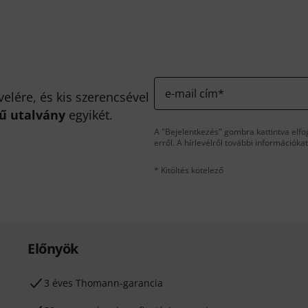
e-mail cím
*
velére, és kis szerencsével
kű utalvány
egyikét.
A "Bejelentkezés" gombra kattintva elfo
erről. A hírlevélről további információka
* Kitöltés kötelező
Előnyök
3 éves Thomann-garancia