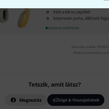
5-16 éves gyermekek számára
Védi a káros zajoktól
Selymesen puha, állítható fejp
Azonnal szállítható
Díjmentes szállítás 79 000 Ft 
Minden ár tartalmazza az Á
Tetszik, amit látsz?
Megosztás
Súgó & Visszajelzések