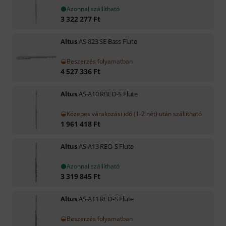
Azonnal szállítható
3 322 277
Ft
Altus
AS-823 SE Bass Flute
Beszerzés folyamatban
4 527 336
Ft
Altus
AS-A10 RBEO-S Flute
Közepes várakozási idő (1-2 hét) után szállítható
1 961 418
Ft
Altus
AS-A13 REO-S Flute
Azonnal szállítható
3 319 845
Ft
Altus
AS-A11 REO-S Flute
Beszerzés folyamatban