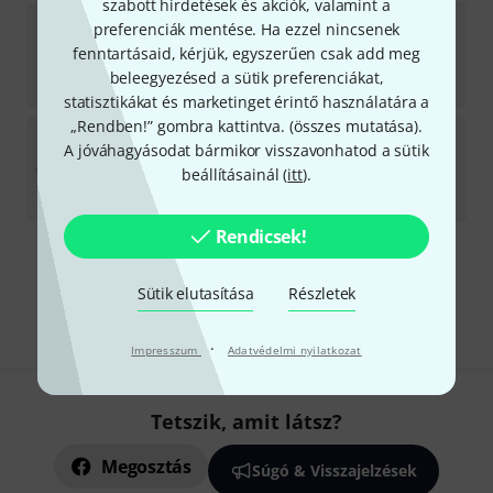
szabott hirdetések és akciók, valamint a
Altus
AS-1607 XRBE Flute B-Stock
preferenciák mentése. Ha ezzel nincsenek
fenntartásaid, kérjük, egyszerűen csak add meg
Azonnal szállítható
beleegyezésed a sütik preferenciákat,
3 508 893
Ft
statisztikákat és marketinget érintő használatára a
„Rendben!” gombra kattintva. (
összes mutatása
).
Altus
AS-925 SE Alto Flute
A jóváhagyásodat bármikor visszavonhatod a sütik
beállításainál (
itt
).
Csak hónapok múlva szállítható
3 206 643
Ft
Rendicsek!
Díjmentes szállítás 79 000 Ft fölött
Sütik elutasítása
Részletek
Minden ár tartalmazza az ÁFÁ-t
·
Impresszum
Adatvédelmi nyilatkozat
Tetszik, amit látsz?
Megosztás
Súgó & Visszajelzések