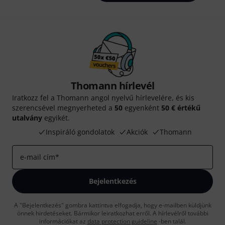
Thomann hírlevél
Iratkozz fel a Thomann angol nyelvű hírlevelére, és kis
szerencsével megnyerheted a
50
egyenként
50 € értékű
utalvány
egyikét.
Inspiráló gondolatok
Akciók
Thomann
e-mail cím
*
Bejelentkezés
A "Bejelentkezés" gombra kattintva elfogadja, hogy e-mailben küldjünk
önnek hirdetéseket. Bármikor leiratkozhat erről. A hírlevélről további
információkat az
data protection guideline
-ben talál.