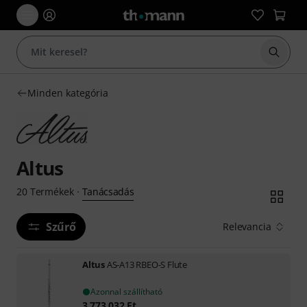
Keresés
Minden kategória
Altus
Tanácsadás
20
Termékek
·
Szűrő
Relevancia
Altus
AS-A13 RBEO-S Flute
Azonnal szállítható
3 773 032
Ft