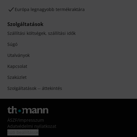
Európa legnagyobb termékraktára
Szolgáltatások
Szállítási költségek, szállítási idők
Súgó
Utalványok
Kapcsolat
Szaküzlet
Szolgáltatások -- áttekintés
ÁSZF
/
Impresszum
Adatvédelmi nyilatkozat
Süti beállítások