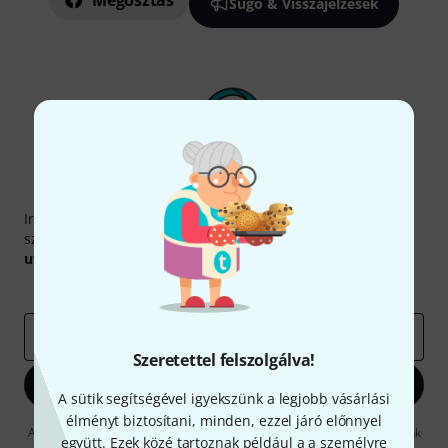
Megosztás
Súgó & Visszajelzések
Thomann hírlevél
Iratkozz fel a Thomann angol nyelvű hírlevelére, és kis
szerencsével megnyerheted a
50
egyenként
50 € értékű
utalvány
egyikét.
Inspiráló gondolatok
Akciók
Thomann
e-mail cím
*
Szeretettel felszolgálva!
Bejelentkezés
A sütik segítségével igyekszünk a legjobb vásárlási
élményt biztosítani, minden, ezzel járó előnnyel
A "Bejelentkezés" gombra kattintva elfogadja, hogy e-mailben küldjünk
együtt. Ezek közé tartoznak például a a személyre