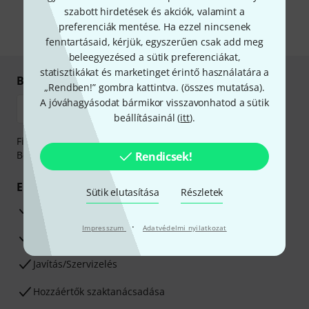
önnek hirdetéseket. Bármikor leiratkozhat erről. A hírlevélről további
szabott hirdetések és akciók, valamint a
információkat az
data protection guideline
-ben talál.
preferenciák mentése. Ha ezzel nincsenek
* Kitöltés kötelező
fenntartásaid, kérjük, egyszerűen csak add meg
beleegyezésed a sütik preferenciákat,
statisztikákat és marketinget érintő használatára a
Biztonságos vásárlás és fizetés
„Rendben!” gombra kattintva. (
összes mutatása
).
A jóváhagyásodat bármikor visszavonhatod a sütik
beállításainál (
itt
).
Fizessen biztonságosan, titkosítással: Banki átutalás vagy
Betéti- vagy hitelkártya segítségével
Rendicsek!
Előnyök
Sütik elutasítása
Részletek
3 éves Thomann-garancia
·
Impresszum
Adatvédelmi nyilatkozat
30 napos pénzvisszafizetési garancia
Javítás/Szervizelés
Hozzáértők szaktanácsadása