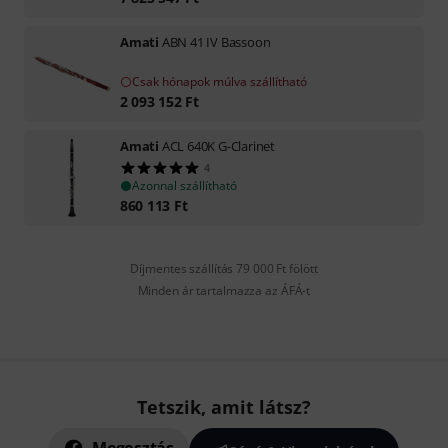
Amati
ABN 41 IV Bassoon
Csak hónapok múlva szállítható
2 093 152
Ft
Amati
ACL 640K G-Clarinet
4
Azonnal szállítható
860 113
Ft
Díjmentes szállítás 79 000 Ft fölött
Minden ár tartalmazza az ÁFÁ-t
Tetszik, amit látsz?