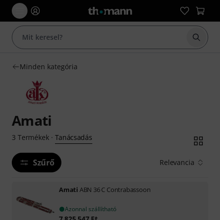
Keresés
Minden kategória
Amati
Tanácsadás
3
Termékek
·
Szűrő
Relevancia
Amati
ABN 36 C Contrabassoon
Azonnal szállítható
7 825 547
Ft