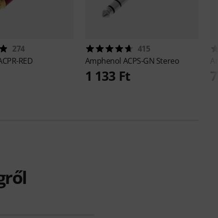
274
415
ACPR-RED
Amphenol
ACPS-GN Stereo
A
1 133 Ft
7
gről