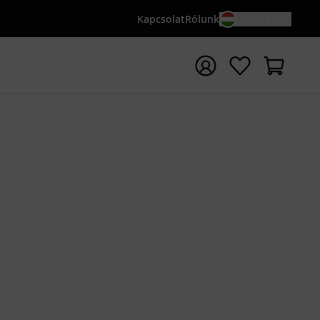
Kapcsolat
Rólunk
HU / FT
sés indítása {searchTerm} keresőszóval