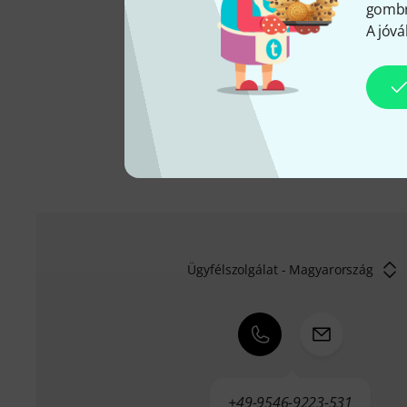
3 éves Thomann-garancián
gombra
garanciát is. Komoly sza
A jóvá
szolgáltatásokat is készek
A gyártóval kapcsolatban 
Ügyfélszolgálat - Magyarország
+49-9546-9223-531