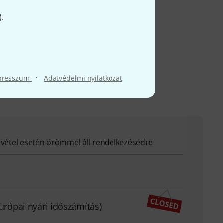
apos pénzvisszafizetési
ön további
).
.com
·
presszum
Adatvédelmi nyilatkozat
evétel esetén örömmel áll rendelkezésedre
európai nyári időszámítás)