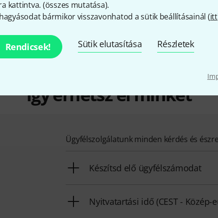
k mellett minden Amphenol -termékre biztosítunk egy 30 n
 kattintva. (
összes mutatása
).
ktudással rendelkező munkatársaink ezen felül telephelyünk
hagyásodat bármikor visszavonhatod a sütik beállításainál (
itt
 nyújtani.
itt találsz bővebb tájékoztatást:
http://www.amphenolaudio
Sütik elutasítása
Részletek
Rendicsek!
Im
Így érhetsz el minket
Ügyfélszolgálatunk minden kérdés és észr
Készítsd elő ügyfélszámodat
Nyitvatartási idő (CEST - Közép-