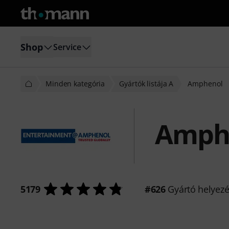
Shop
Service
Minden kategória
Gyártók listája A
Amphenol
Amph
5179
#626
Gyártó helyez