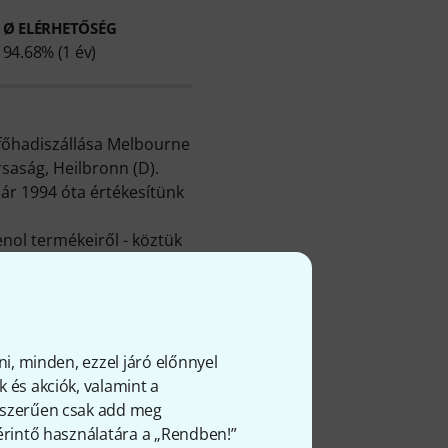
Ø ELÉRHETŐSÉG
94.68% (1 év)
 főhadiszállása Melbourne
saság, Heilbronn (D).
ár 1994 óta értékesítünk
nol termékeiről - köztük
A dugók és aljzatok
,
EP
és
Jackdugók és
népszerű
Amphenol ACPR-
ni, minden, ezzel járó előnnyel
 és akciók, valamint a
k egy évet, és vásárlóink
gyszerűen csak add meg
 érintő használatára a „Rendben!”