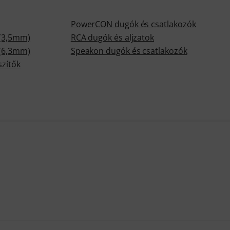
PowerCON dugók és csatlakozók
 (3,5mm)
RCA dugók és aljzatok
 (6,3mm)
Speakon dugók és csatlakozók
szítők