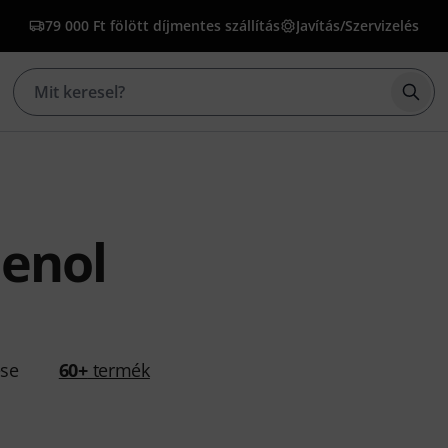
79 000 Ft fölött díjmentes szállítás
Javítás/Szervizelés
Kere
enol
ése
60+
termék