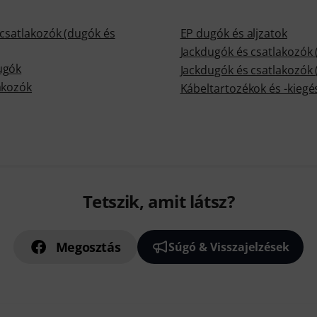
 csatlakozók (dugók és
EP dugók és aljzatok
Jackdugók és csatlakozók
ugók
Jackdugók és csatlakozók
akozók
Kábeltartozékok és -kiegé
Tetszik, amit látsz?
Megosztás
Súgó & Visszajelzések