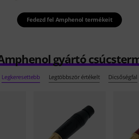
Fedezd fel Amphenol termékeit
 Amphenol gyártó csúcster
Legkeresettebb
Legtöbbször értékelt
Dicsőségfal