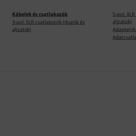
Kábelek és csatlakozók
5-pol. XLR
aljzatok)
3-pol. XLR csatlakozók (dugók és
aljzatok)
Adapterd
Adatcsatl