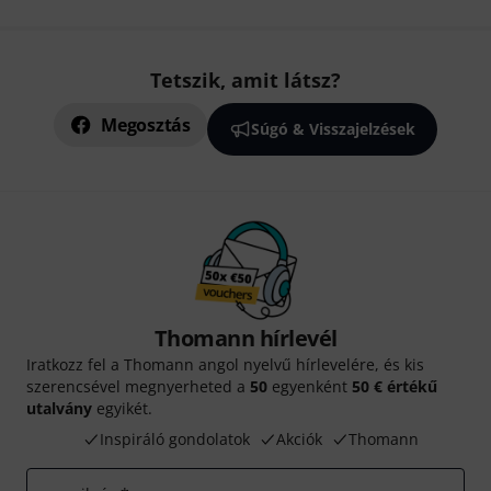
Tetszik, amit látsz?
Megosztás
Súgó & Visszajelzések
Thomann hírlevél
Iratkozz fel a Thomann angol nyelvű hírlevelére, és kis
szerencsével megnyerheted a
50
egyenként
50 € értékű
utalvány
egyikét.
Inspiráló gondolatok
Akciók
Thomann