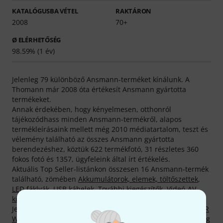
KATALÓGUSBA VÉTEL
RAKTÁRON
2008
70+
Ø ELÉRHETŐSÉG
98.59% (1 év)
Jelenleg 79 különböző Ansmann-terméket kínálunk. A
Thomann már 2008 óta értékesít Ansmann gyártotta
termékeket.
Annak érdekében, hogy kényelmesen, otthonról
tájékozódhass minden Ansmann-termékről, alapos
termékleírásaink mellett még 2010 médiatartalom, teszt és
vélemény található az összes Ansmann gyártotta
berendezéshez, köztük 622 termékfotó, 31 részletes 360
fokos fotó és 1357, ügyfeleink által írt értékelés.
Aktuális Top Seller-listánkon összesen 16 Ansmann-termék
található, zömében
Akkumulátorok, elemek, töltőszettek
,
LED fáklyák
,
USB kábelek
,
További kiegészítők
,
Videó-AV-
kiegészítők
és
Lámpák állványokhoz
kategóriáink közt.
Jelenleg legkeresettebb termékünk neve
Ansmann FL2500R
Work Spotlight
. Az abszolút bajnok Ansmann -termék pedig