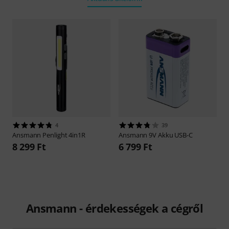
4
39
Ansmann
Penlight 4in1R
Ansmann
9V Akku USB-C
8 299 Ft
6 799 Ft
Ansmann - érdekességek a cégről