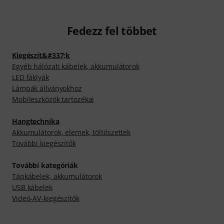
Fedezz fel többet
Kiegészít&#337;k
Egyéb hálózati kábelek, akkumulátorok
LED fáklyák
Lámpák állványokhoz
Mobileszközök tartozékai
Hangtechnika
Akkumulátorok, elemek, töltőszettek
További kiegészítők
További kategóriák
Tápkábelek, akkumulátorok
USB kábelek
Videó-AV-kiegészítők