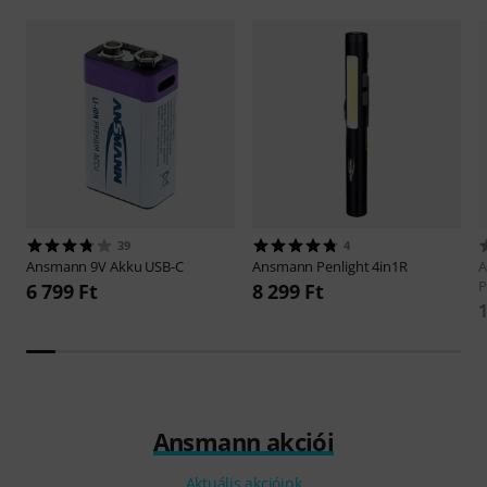
39
4
Ansmann
9V Akku USB-C
Ansmann
Penlight 4in1R
P
6 799 Ft
8 299 Ft
1
Ansmann akciói
Aktuális akcióink