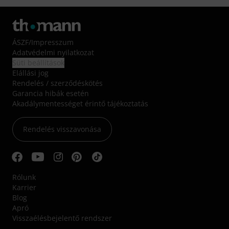
ÁSZF
/
Impresszum
Adatvédelmi nyilatkozat
Süti beállítások
Elállási jog
Rendelés / szerződéskötés
Garancia hibák esetén
Akadálymentességet érintő tájékoztatás
Rendelés visszavonása
Rólunk
Karrier
Blog
Apró
Visszaélésbejelentő rendszer