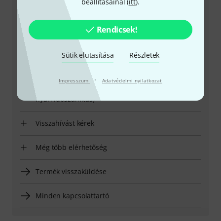
beállításainál (
itt
).
+49-9546-9223-531
Rendicsek!
Ügyfélszolgálatunk minden kérdés és észrevétel esetén
örömmel áll rendelkezésedre
Sütik elutasítása
Részletek
Készítsd elő ügyfélszámodat
·
Impresszum
Adatvédelmi nyilatkozat
Nyitvatartási idő (CEST - Közép-európai
nyári időszámítás)
Visszahívást kérek
Még több elérhetőség
Termék visszaküldése
Minden kapcsolattartó