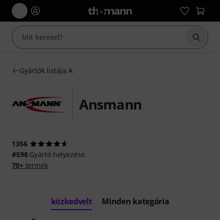
Keresés
Gyártók listája A
Ansmann
1356
#598
Gyártó helyezése
70+
termék
közkedvelt
Minden kategória