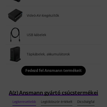
Videó-AV-kiegészítők
USB kábelek
Tápkábelek, akkumulátorok
Fedezd fel Ansmann termékeit
A(z) Ansmann gyártó csúcstermékei
Legkeresettebb
Legtöbbször értékelt
Dicsőségfal