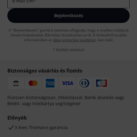
e-mail cím
*
Bejelentkezés
A "Bejelentkezés" gombra kattintva elfogadja, hogy e-mailben küldjünk
önnek hirdetéseket. Bármikor leiratkozhat erről. A hírlevélről további
információkat az
data protection guideline
-ben talál.
* Kitöltés kötelező
Biztonságos vásárlás és fizetés
Fizessen biztonságosan, titkosítással: Banki átutalás vagy
Betéti- vagy hitelkártya segítségével
Előnyök
3 éves Thomann-garancia