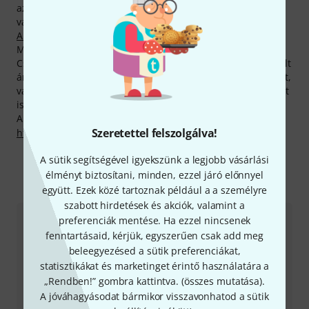
az áruházunkból eddig 50.000 alkalommal értékesített,
vásárlóink körében nagy népszerűségnek örvendő
Ansmann CR 2032
.
Most még olcsóbban tehetsz szert Ansmann-holmikra!
Csak az elmúlt 90 napban 10 Ansmann-termék árát sikerült
áramvonalasítanunk. Emellett még számos, szettben kínált,
vagy épp kifogástalan minőségű, de visszaküldött terméket
is szemtelenül olcsón kínálunk.
A gyártóval kapcsolatban itt találsz bővebb tájékoztatást:
Szeretettel felszolgálva!
http://www.ansmann.de
A sütik segítségével igyekszünk a legjobb vásárlási
élményt biztosítani, minden, ezzel járó előnnyel
Így érhetsz el minket
együtt. Ezek közé tartoznak például a a személyre
szabott hirdetések és akciók, valamint a
preferenciák mentése. Ha ezzel nincsenek
Ügyfélszolgálat - Magyarország
fenntartásaid, kérjük, egyszerűen csak add meg
beleegyezésed a sütik preferenciákat,
statisztikákat és marketinget érintő használatára a
„Rendben!” gombra kattintva. (
összes mutatása
).
A jóváhagyásodat bármikor visszavonhatod a sütik