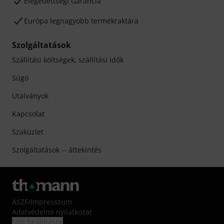
Elégedettségi Garancia
Európa legnagyobb termékraktára
Szolgáltatások
Szállítási költségek, szállítási idők
Súgó
Utalványok
Kapcsolat
Szaküzlet
Szolgáltatások -- áttekintés
ÁSZF
/
Impresszum
Adatvédelmi nyilatkozat
Süti beállítások