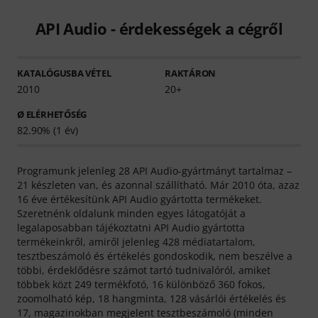
API Audio - érdekességek a cégről
KATALÓGUSBA VÉTEL
RAKTÁRON
2010
20+
Ø ELÉRHETŐSÉG
82.90% (1 év)
Programunk jelenleg 28 API Audio-gyártmányt tartalmaz –
21 készleten van, és azonnal szállítható. Már 2010 óta, azaz
16 éve értékesítünk API Audio gyártotta termékeket.
Szeretnénk oldalunk minden egyes látogatóját a
legalaposabban tájékoztatni API Audio gyártotta
termékeinkről, amiről jelenleg 428 médiatartalom,
tesztbeszámoló és értékelés gondoskodik, nem beszélve a
többi, érdeklődésre számot tartó tudnivalóról, amiket
többek közt 249 termékfotó, 16 különböző 360 fokos,
zoomolható kép, 18 hangminta, 128 vásárlói értékelés és
17, magazinokban megjelent tesztbeszámoló (minden