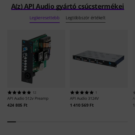
A(z) API Audio gyártó csúcstermékei
Legkeresettebb
Legtöbbször értékelt
12
1
API Audio
512v Preamp
API Audio
3124V
A
424 805 Ft
1 410 569 Ft
1