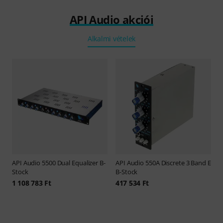
API Audio akciói
Alkalmi vételek
API Audio
5500 Dual Equalizer B-
API Audio
550A Discrete 3 Band E
Stock
B-Stock
1 108 783 Ft
417 534 Ft