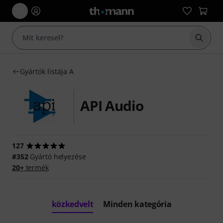
Keresés
Gyártók listája A
API Audio
127
#352
Gyártó helyezése
20+
termék
közkedvelt
Minden kategória