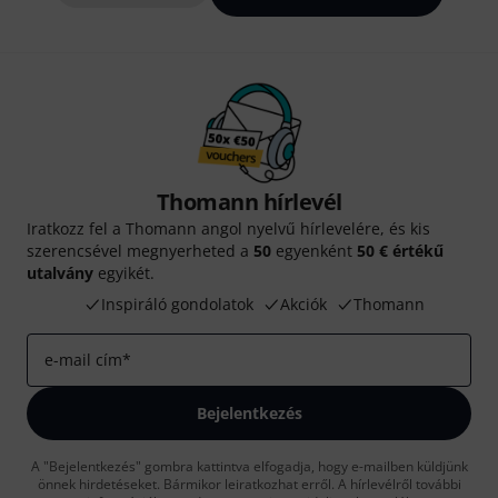
Thomann hírlevél
Iratkozz fel a Thomann angol nyelvű hírlevelére, és kis
szerencsével megnyerheted a
50
egyenként
50 € értékű
utalvány
egyikét.
Inspiráló gondolatok
Akciók
Thomann
e-mail cím
*
Bejelentkezés
A "Bejelentkezés" gombra kattintva elfogadja, hogy e-mailben küldjünk
önnek hirdetéseket. Bármikor leiratkozhat erről. A hírlevélről további