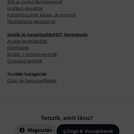
500-as modul komponensek
Grafikus equalizer
Kompresszorok, kapuk, de-esserek
Paraméteres ekvalizerek
Studió és hangrögzít&#337; berendezés
Analóg keverőpultok
Előerősítők
Stúdió- / monitorvezérlők
Összegző keverők
További kategóriák
Gitár- és basszuseffektek
Tetszik, amit látsz?
Megosztás
Súgó & Visszajelzések