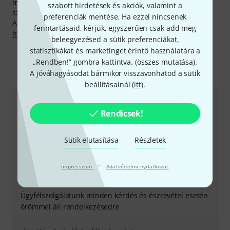
munkatársaink ezen felül telephelyünkön további
szabott hirdetések és akciók, valamint a
szolgáltatásokat is készek nyújtani.
preferenciák mentése. Ha ezzel nincsenek
A gyártóval kapcsolatban itt találsz bővebb tájékoztatást:
fenntartásaid, kérjük, egyszerűen csak add meg
http://www.apiaudio.com
beleegyezésed a sütik preferenciákat,
statisztikákat és marketinget érintő használatára a
„Rendben!” gombra kattintva. (
összes mutatása
).
A jóváhagyásodat bármikor visszavonhatod a sütik
Így érhetsz el minket
beállításainál (
itt
).
Ügyfélszolgálat - Magyarország
Rendicsek!
Sütik elutasítása
Részletek
·
Impresszum
Adatvédelmi nyilatkozat
+49-9546-9223-531
Ügyfélszolgálatunk minden kérdés és észrevétel esetén
örömmel áll rendelkezésedre