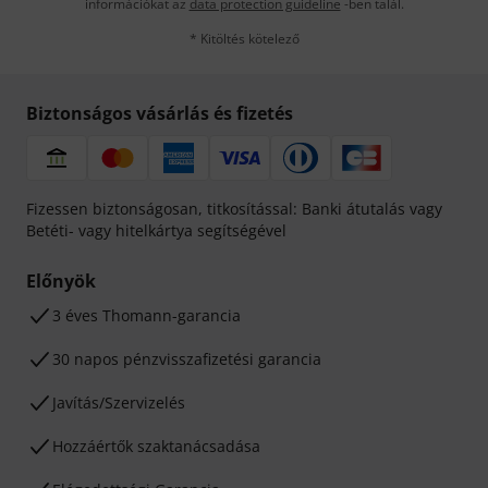
információkat az
data protection guideline
-ben talál.
* Kitöltés kötelező
Biztonságos vásárlás és fizetés
Fizessen biztonságosan, titkosítással: Banki átutalás vagy
Betéti- vagy hitelkártya segítségével
Előnyök
3 éves Thomann-garancia
30 napos pénzvisszafizetési garancia
Javítás/Szervizelés
Hozzáértők szaktanácsadása