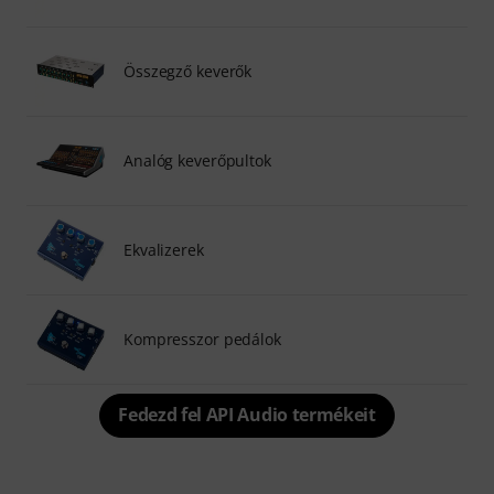
Összegző keverők
Analóg keverőpultok
Ekvalizerek
Kompresszor pedálok
Fedezd fel API Audio termékeit