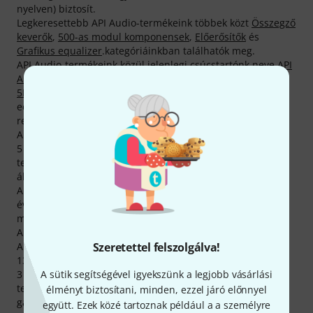
nyelven) biztosít.
Legkeresettebb API Audio-termékeink többek közt
Összegző
keverők
,
500-as modul komponensek
,
Előerősítők
és
Grafikus equalizer
.kategóriáinkban találhatók meg.
API Audio-termékeink közül jelenlegi csúcstartónk neve
API
Audio 512v Preamp
. A gyártó
API Audio Blank Panel 500er
5B1
nevű terméke szintén a legközkedveltebbek egyike —
eddig 2.000 alkalommal tették le mellette vásárlóink
rendeléseik során a voksukat.
API Audio-termékeinkkel rendkívül elégedettek vásárlóink.
5 csillagos átlagukkal katalógusunk API Audio gyártotta
termékei lényegesen az általunk kínált többi márka fölött
állnak.
A gyártó 2 év garanciát biztosít a termékeire, a mi három
éves garanciáknak megfelelően azonban mi ezt még
megtoldjuk egy évvel.
A Thomann-nál másoknál jóval olcsóbban vásárolhatsz be
Szeretettel felszolgálva!
API Audio-termékekből. Csak az előző hónapban a gyártó
13 terméke árát csökkentettük.
A sütik segítségével igyekszünk a legjobb vásárlási
3 éves Thomann-garanciánk mellett minden API Audio -
termékre biztosítunk egy 30 napos pénzvisszafizetési
élményt biztosítani, minden, ezzel járó előnnyel
garanciát is. Komoly szaktudással rendelkező
együtt. Ezek közé tartoznak például a a személyre