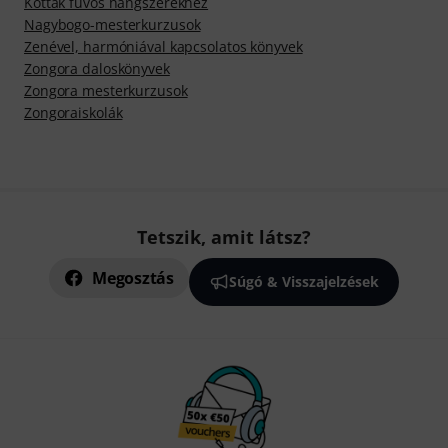
Kották fúvós hangszerekhez
Nagybogo-mesterkurzusok
Zenével, harmóniával kapcsolatos könyvek
Zongora daloskönyvek
Zongora mesterkurzusok
Zongoraiskolák
Tetszik, amit látsz?
Megosztás
Súgó & Visszajelzések