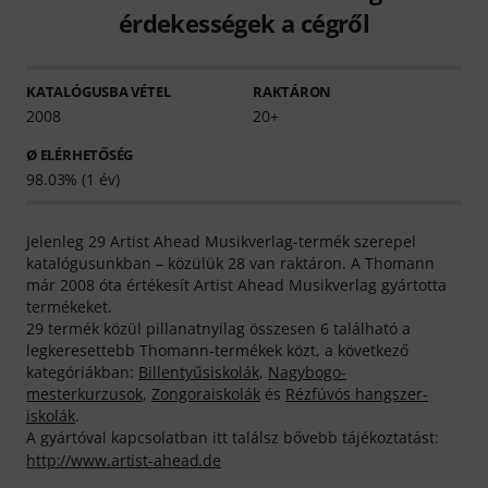
érdekességek a cégről
KATALÓGUSBA VÉTEL
RAKTÁRON
2008
20+
Ø ELÉRHETŐSÉG
98.03% (1 év)
Jelenleg 29 Artist Ahead Musikverlag-termék szerepel
katalógusunkban – közülük 28 van raktáron. A Thomann
már 2008 óta értékesít Artist Ahead Musikverlag gyártotta
termékeket.
29 termék közül pillanatnyilag összesen 6 található a
legkeresettebb Thomann-termékek közt, a következő
kategóriákban:
Billentyűsiskolák
,
Nagybogo-
mesterkurzusok
,
Zongoraiskolák
és
Rézfúvós hangszer-
iskolák
.
A gyártóval kapcsolatban itt találsz bővebb tájékoztatást:
http://www.artist-ahead.de