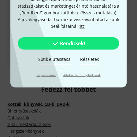
statisztikákat és marketinget érintő használatára a
Visszahívást kérek
„Rendben!” gombra kattintva. (
összes mutatása
).
A jóváhagyásodat bármikor visszavonhatod a sütik
Még több elérhetőség
beállításainál (
itt
).
Termék visszaküldése
Rendicsek!
Minden kapcsolattartó
Sütik elutasítása
Részletek
·
Impresszum
Adatvédelmi nyilatkozat
Fedezz fel többet
Kották, könyvek, CD-k, DVD-k
Billentyűsiskolák
Dobiskolák
Gitár mesterkurzusok
Hangszer-könyvek