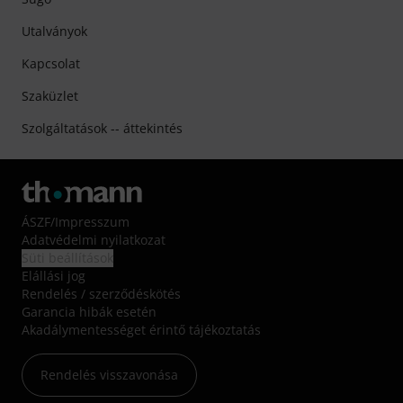
Utalványok
Kapcsolat
Szaküzlet
Szolgáltatások -- áttekintés
ÁSZF
/
Impresszum
Adatvédelmi nyilatkozat
Süti beállítások
Elállási jog
Rendelés / szerződéskötés
Garancia hibák esetén
Akadálymentességet érintő tájékoztatás
Rendelés visszavonása