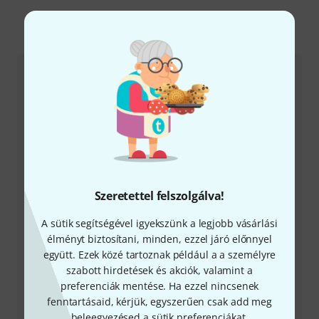
Így érhetsz el minket
Ügyfélszolgálat - Magyarország
+49-9546-9223-531
Szeretettel felszolgálva!
Ügyfélszolgálatunk minden kérdés és észrevétel esetén
örömmel áll rendelkezésedre
A sütik segítségével igyekszünk a legjobb vásárlási
élményt biztosítani, minden, ezzel járó előnnyel
együtt. Ezek közé tartoznak például a a személyre
Készítsd elő ügyfélszámodat
szabott hirdetések és akciók, valamint a
preferenciák mentése. Ha ezzel nincsenek
Nyitvatartási idő (CEST - Közép-európai
fenntartásaid, kérjük, egyszerűen csak add meg
nyári időszámítás)
beleegyezésed a sütik preferenciákat,