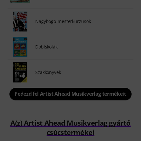
Nagybogo-mesterkurzusok
Dobiskolák
Szakkönyvek
Fedezd fel Artist Ahead Musikverlag termékeit
A(z) Artist Ahead Musikverlag gyártó
csúcstermékei