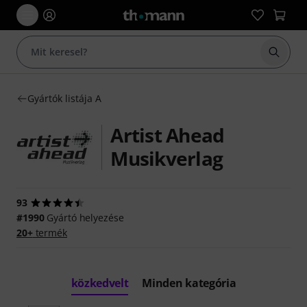
Keresés
Gyártók listája A
Artist Ahead
Musikverlag
93
#1990
Gyártó helyezése
20+
termék
közkedvelt
Minden kategória