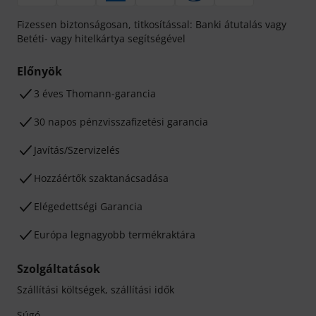
Fizessen biztonságosan, titkosítással: Banki átutalás vagy
Betéti- vagy hitelkártya segítségével
Előnyök
3 éves Thomann-garancia
30 napos pénzvisszafizetési garancia
Javítás/Szervizelés
Hozzáértők szaktanácsadása
Elégedettségi Garancia
Európa legnagyobb termékraktára
Szolgáltatások
Szállítási költségek, szállítási idők
Súgó