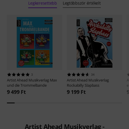
Legkeresettebb
Legtöbbször értékelt
3
34
Artist Ahead Musikverlag
Max
Artist Ahead Musikverlag
A
und die Trommelbande
Rockabilly Slapbass
e
9 499 Ft
9 199 Ft
Artist Ahead Musikverlag -