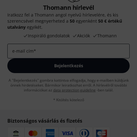
Thomann hírlevél
Iratkozz fel a Thomann angol nyelvű hírlevelére, és kis
szerencsével megnyerheted a
50
egyenként
50 € értékű
utalvány
egyikét.
Inspiráló gondolatok
Akciók
Thomann
e-mail cím
*
Bejelentkezés
A "Bejelentkezés" gombra kattintva elfogadja, hogy e-mailben küldjünk
önnek hirdetéseket. Bármikor leiratkozhat erről. A hírlevélről további
információkat az
data protection guideline
-ben talál.
* Kitöltés kötelező
Biztonságos vásárlás és fizetés