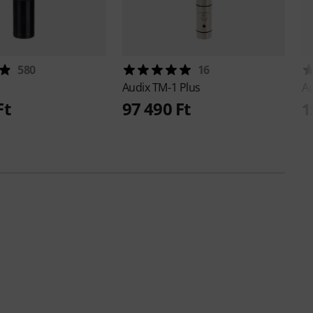
580
16
Audix
TM-1 Plus
A
Ft
97 490 Ft
1