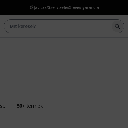
Javítás/Szervizelés
3 éves garancia
Kere
ése
50+
termék