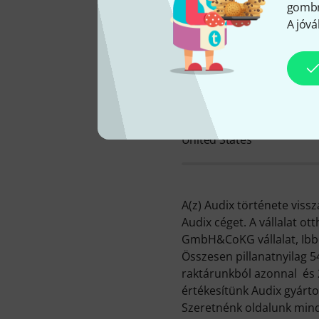
gombra
A jóvá
SZÉKHELY
United States
A(z) Audix története vissz
Audix céget. A vállalat ot
GmbH&CoKG vállalat, Ibb
Összesen pillanatnyilag 5
raktárunkból azonnal és 2
értékesítünk Audix gyárto
Szeretnénk oldalunk mind