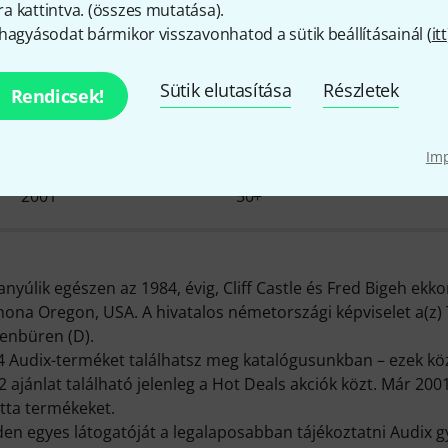
 kattintva. (
összes mutatása
).
hagyásodat bármikor visszavonhatod a sütik beállításainál (
itt
Audix - érdekességek a cégrő
Sütik elutasítása
Részletek
Rendicsek!
Im
KATALÓGUSBA VÉTEL
RAKTÁRON
2001
50+
anyúlik egészen az 1984, évig, Cliff Castle és Fred Bigeh ekko
thona Oregon, USA. A hivatalos németországi képviselet a(z) 
enbüren (D).
4 Audix-terméket találhatsz meg katalógusunkban – ezek köz
 ajánlat található jelenleg a Hot Deals akciók közt. Már 2001
tta termékeket.
en egyes látogatóját a legalaposabban tájékoztatni Audix g