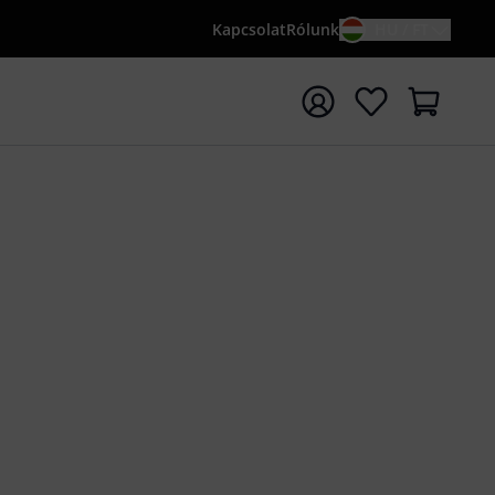
Kapcsolat
Rólunk
HU / FT
sés indítása {searchTerm} keresőszóval