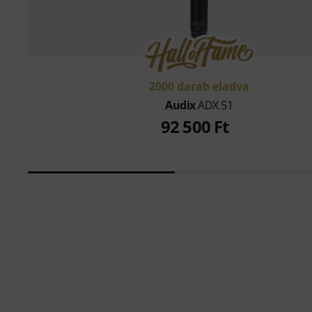
2000 darab eladva
Audix
ADX 51
92 500 Ft