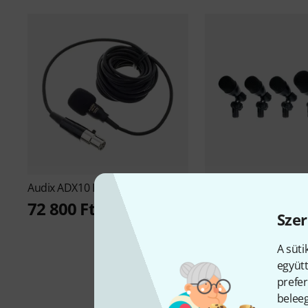
Audix
ADX10 FLP B-Stock
Audix
Fusion FP-5 Dr
Stock
72 800 Ft
Szer
115 800 Ft
A süti
együtt
prefer
beleeg