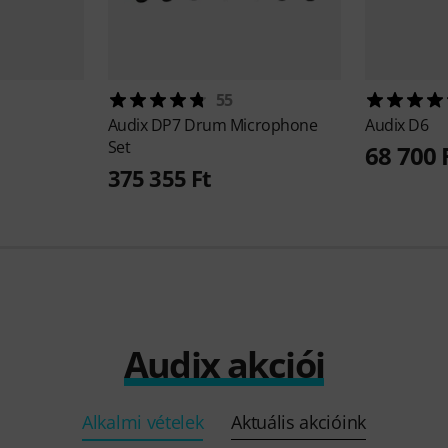
55
Audix
DP7 Drum Microphone
Audix
D6
Set
68 700 
375 355 Ft
Audix akciói
Alkalmi vételek
Aktuális akcióink