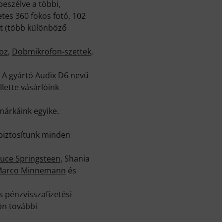
eszélve a többi,
tes 360 fokos fotó, 102
zt (több különböző
oz
,
Dobmikrofon-szettek
,
. A gyártó
Audix D6
nevű
lette vásárlóink
márkáink egyike.
 biztosítunk minden
uce Springsteen
, Shania
arco Minnemann
és
 pénzvisszafizetési
ön további