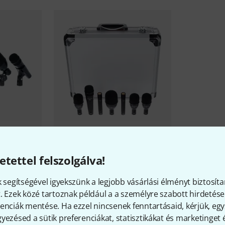
umset B-
Audix
Fusion FP-7 Drumset B-
Stock
etettel felszolgálva!
143 800 Ft
k segítségével igyekszünk a legjobb vásárlási élményt biztosíta
. Ezek közé tartoznak például a a személyre szabott hirdetések
enciák mentése. Ha ezzel nincsenek fenntartásaid, kérjük, e
yezésed a sütik preferenciákat, statisztikákat és marketinget