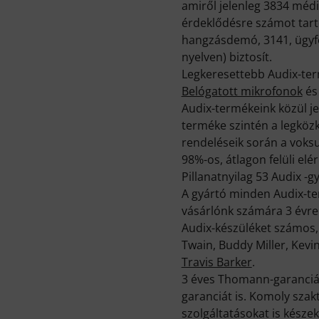
amiről jelenleg 3834 méd
érdeklődésre számot tartó
hangzásdemó, 3141, ügyfel
nyelven) biztosít.
Legkeresettebb Audix-te
Belógatott mikrofonok
é
Audix-termékeink közül j
terméke szintén a legközk
rendeléseik során a voksu
98%-os, átlagon felüli el
Pillanatnyilag 53 Audix -
A gyártó minden Audix-ter
vásárlónk számára 3 évre 
Audix-készüléket számos, 
Twain, Buddy Miller, Kevi
Travis Barker
.
3 éves Thomann-garancián
garanciát is. Komoly sza
szolgáltatásokat is készek