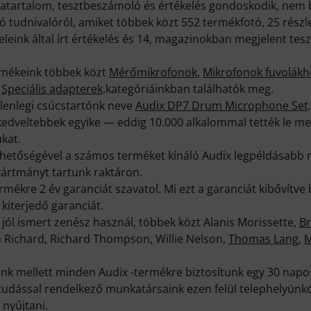
iatartalom, tesztbeszámoló és értékelés gondoskodik, nem b
 tudnivalóról, amiket többek közt 552 termékfotó, 25 részle
eink által írt értékelés és 14, magazinokban megjelent tes
rmékeink többek közt
Mérőmikrofonok
,
Mikrofonok fuvolákh
s
Speciális adapterek
.kategóriáinkban találhatók meg.
elenlegi csúcstartónk neve
Audix DP7 Drum Microphone Set
edveltebbek egyike — eddig 10.000 alkalommal tették le mel
kat.
érhetőségével a számos terméket kínáló Audix legpéldásabb 
gyártmányt tartunk raktáron.
mékre 2 év garanciát szavatol. Mi ezt a garanciát kibővítve
kiterjedő garanciát.
jól ismert zenész használ, többek közt Alanis Morissette,
Br
n Richard, Richard Thompson, Willie Nelson,
Thomas Lang
,
M
k mellett minden Audix -termékre biztosítunk egy 30 napos
ktudással rendelkező munkatársaink ezen felül telephelyünk
 nyújtani.