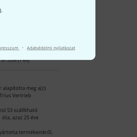
).
l
·
presszum
Adatvédelmi nyilatkozat
Ø ELÉRHETŐSÉG
97.53% (1 év)
r alapította meg a(z)
Trius Vertrieb
ül 53 szállítható
 óta, azaz 25 éve
yártotta termékeinkről,