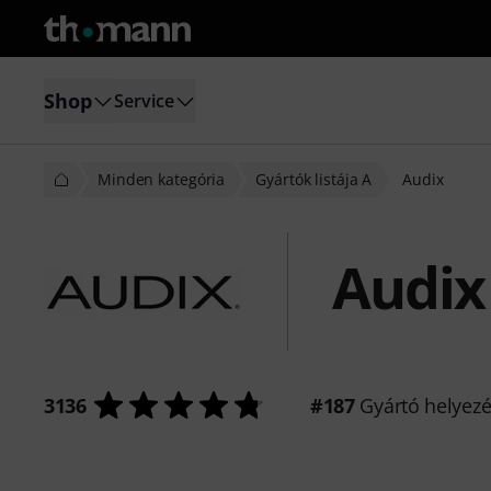
Shop
Service
Minden kategória
Gyártók listája A
Audix
Audix
3136
#187
Gyártó helyez