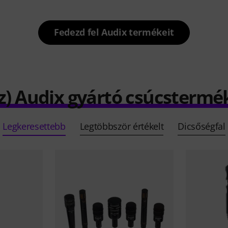
Fedezd fel Audix termékeit
z) Audix gyártó csúcstermé
Legkeresettebb
Legtöbbször értékelt
Dicsőségfal