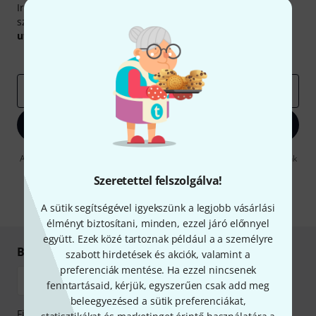
Iratkozz fel a Thomann angol nyelvű hírlevelére, és kis
szerencsével megnyerheted a
50
egyenként
50 € értékű
utalvány
egyikét.
Inspiráló gondolatok
Akciók
Thomann
e-mail cím
*
Bejelentkezés
A "Bejelentkezés" gombra kattintva elfogadja, hogy e-mailben küldjünk
önnek hirdetéseket. Bármikor leiratkozhat erről. A hírlevélről további
Szeretettel felszolgálva!
információkat az
data protection guideline
-ben talál.
* Kitöltés kötelező
A sütik segítségével igyekszünk a legjobb vásárlási
élményt biztosítani, minden, ezzel járó előnnyel
együtt. Ezek közé tartoznak például a a személyre
Biztonságos vásárlás és fizetés
szabott hirdetések és akciók, valamint a
preferenciák mentése. Ha ezzel nincsenek
fenntartásaid, kérjük, egyszerűen csak add meg
beleegyezésed a sütik preferenciákat,
Fizessen biztonságosan, titkosítással: Banki átutalás vagy