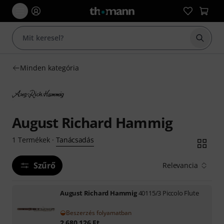
Keresés
Minden kategória
August Richard Hammig
Tanácsadás
1
Termékek
·
Szűrő
Relevancia
August Richard Hammig
40115/3 Piccolo Flute
Beszerzés folyamatban
2 680 126
Ft