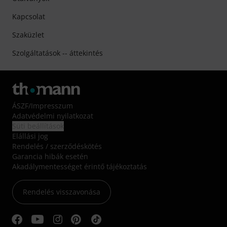
Kapcsolat
Szaküzlet
Szolgáltatások -- áttekintés
ÁSZF
/
Impresszum
Adatvédelmi nyilatkozat
Süti beállítások
Elállási jog
Rendelés / szerződéskötés
Garancia hibák esetén
Akadálymentességet érintő tájékoztatás
Rendelés visszavonása