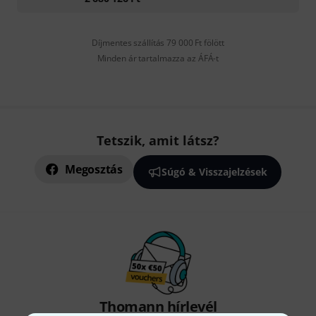
Díjmentes szállítás 79 000 Ft fölött
Minden ár tartalmazza az ÁFÁ-t
Tetszik, amit látsz?
Megosztás
Súgó & Visszajelzések
Thomann hírlevél