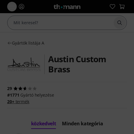
Keresés
Gyártók listája A
Austin Custom
Brass
29
#1771
Gyártó helyezése
20+
termék
közkedvelt
Minden kategória