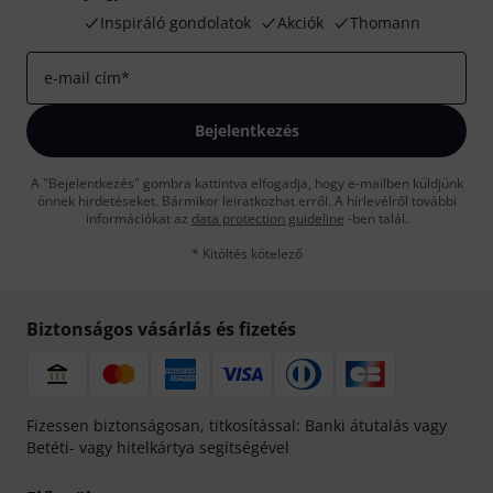
Inspiráló gondolatok
Akciók
Thomann
e-mail cím
*
Bejelentkezés
A "Bejelentkezés" gombra kattintva elfogadja, hogy e-mailben küldjünk
önnek hirdetéseket. Bármikor leiratkozhat erről. A hírlevélről további
információkat az
data protection guideline
-ben talál.
* Kitöltés kötelező
Biztonságos vásárlás és fizetés
Fizessen biztonságosan, titkosítással: Banki átutalás vagy
Betéti- vagy hitelkártya segítségével