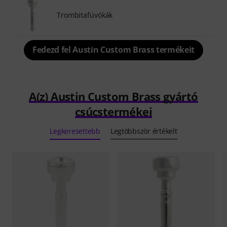
Trombitafúvókák
Fedezd fel Austin Custom Brass termékeit
A(z) Austin Custom Brass gyártó
csúcstermékei
Legkeresettebb
Legtöbbször értékelt