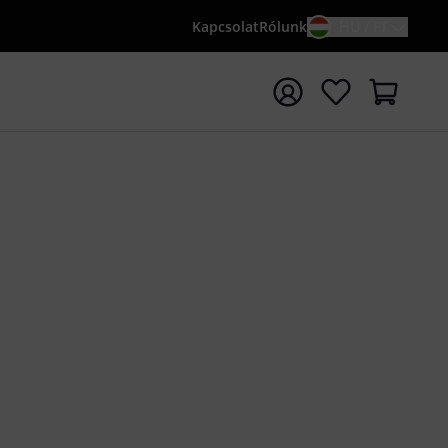
Kapcsolat
Rólunk
HU / FT
sés indítása {searchTerm} keresőszóval