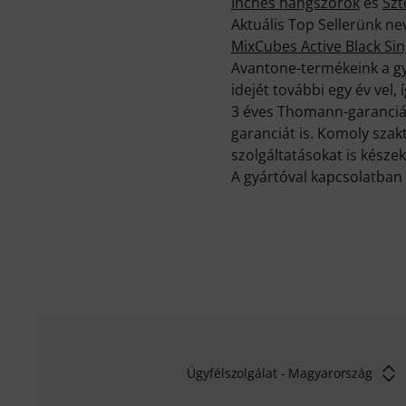
Inches hangszórók
és
Szt
Aktuális Top Sellerünk n
MixCubes Active Black Sin
Avantone-termékeink a gy
idejét további egy év vel,
3 éves Thomann-garancián
garanciát is. Komoly sza
szolgáltatásokat is készek
A gyártóval kapcsolatban 
Ügyfélszolgálat - Magyarország