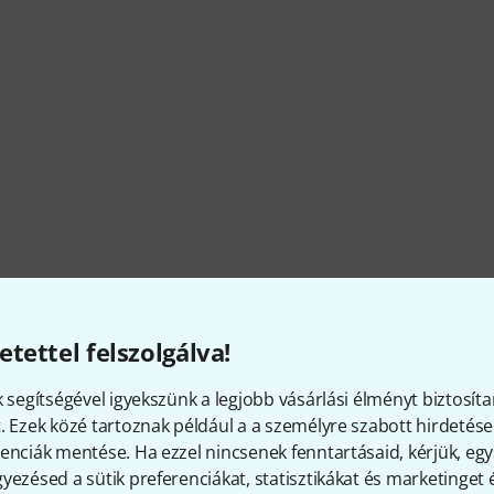
etettel felszolgálva!
k segítségével igyekszünk a legjobb vásárlási élményt biztosíta
. Ezek közé tartoznak például a a személyre szabott hirdetések
enciák mentése. Ha ezzel nincsenek fenntartásaid, kérjük, e
yezésed a sütik preferenciákat, statisztikákat és marketinget