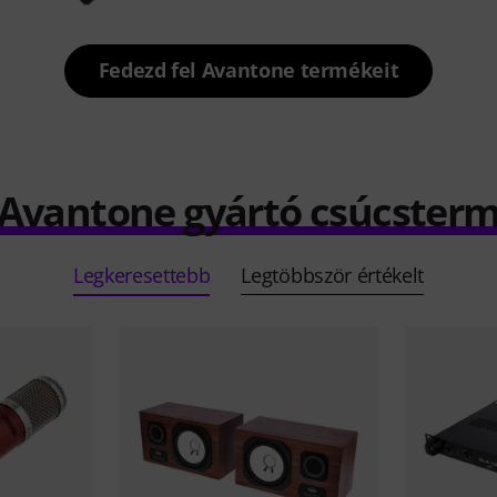
Fedezd fel Avantone termékeit
 Avantone gyártó csúcster
Legkeresettebb
Legtöbbször értékelt