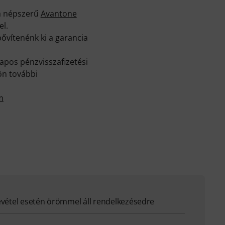
 a népszerű
Avantone
el.
ővítenénk ki a garancia
apos pénzvisszafizetési
ön további
m
evétel esetén örömmel áll rendelkezésedre