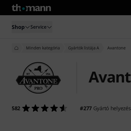
Shop
Service
Minden kategória
Gyártók listája A
Avantone
Avan
582
#277
Gyártó helyezé