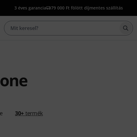
3 éves garancia
79 000 Ft fölött díjmentes szállítás
Kere
tone
se
30+
termék