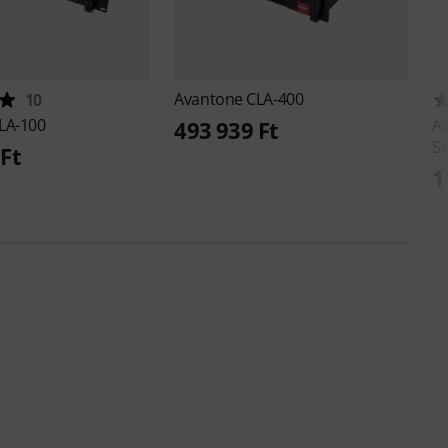
Avantone
CLA-400
10
LA-100
A
493 939 Ft
Si
Ft
1