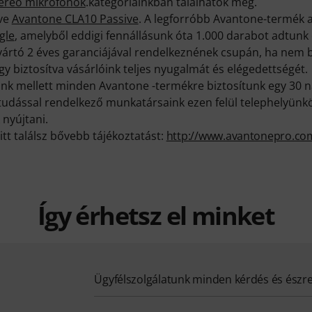
ereó mikrofonok
.kategóriáinkban találhatók meg.
eve
Avantone CLA10 Passive
. A legforróbb Avantone-termék
gle
, amelyből eddigi fennállásunk óta 1.000 darabot adtunk 
ártó 2 éves garanciájával rendelkeznének csupán, ha nem b
 így biztosítva vásárlóink teljes nyugalmát és elégedettségét.
k mellett minden Avantone -termékre biztosítunk egy 30 n
ktudással rendelkező munkatársaink ezen felül telephelyünk
 nyújtani.
itt találsz bővebb tájékoztatást:
http://www.avantonepro.co
Így érhetsz el minket
Ügyfélszolgálatunk minden kérdés és észr