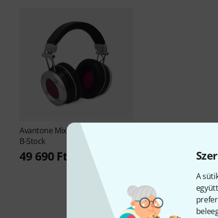
Avantone
Mixphones MP-1 Black
B-Stock
Szer
49 690 Ft
A süti
együtt
prefer
beleeg