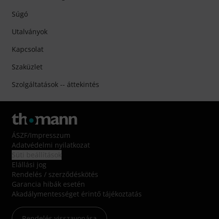
Súgó
Utalványok
Kapcsolat
Szaküzlet
Szolgáltatások -- áttekintés
ÁSZF
/
Impresszum
Adatvédelmi nyilatkozat
Süti beállítások
Elállási jog
Rendelés / szerződéskötés
Garancia hibák esetén
Akadálymentességet érintő tájékoztatás
Rendelés visszavonása