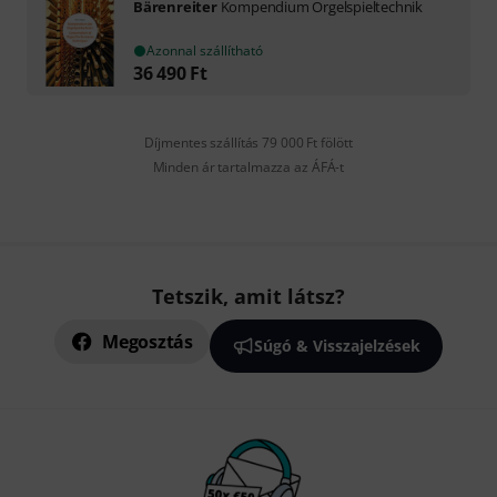
Bärenreiter
Kompendium Orgelspieltechnik
Azonnal szállítható
36 490
Ft
Díjmentes szállítás 79 000 Ft fölött
Minden ár tartalmazza az ÁFÁ-t
Tetszik, amit látsz?
Megosztás
Súgó & Visszajelzések