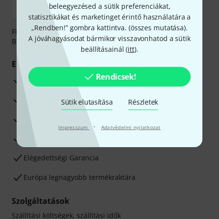
beleegyezésed a sütik preferenciákat,
statisztikákat és marketinget érintő használatára a
„Rendben!” gombra kattintva. (
összes mutatása
).
Fizessen biztonságosan, titkosítással: Banki átutalás vagy
A jóváhagyásodat bármikor visszavonhatod a sütik
Betéti- vagy hitelkártya segítségével
beállításainál (
itt
).
Előnyök
Rendicsek!
3 éves Thomann-garancia
30 napos pénzvisszafizetési garancia
Sütik elutasítása
Részletek
Javítás/Szervizelés
·
Impresszum
Adatvédelmi nyilatkozat
Hozzáértők szaktanácsadása
Elégedettségi Garancia
Európa legnagyobb termékraktára
Szolgáltatások
Szállítási költségek, szállítási idők