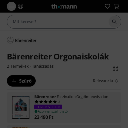
Keresés
Bärenreiter Orgonaiskolák
Tanácsadás
2
Termékek
·
Szűrő
Relevancia
Bärenreiter
Faszination Orgelimprovisation
2
LEGKERESETTEBB
Azonnal szállítható
23 490
Ft