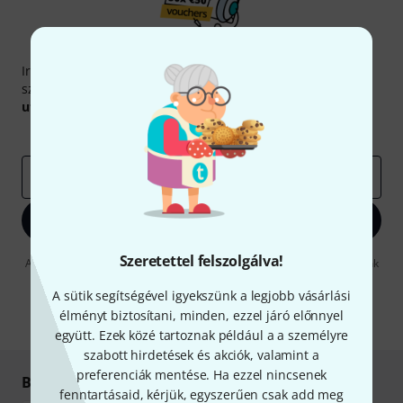
Thomann hírlevél
Iratkozz fel a Thomann angol nyelvű hírlevelére, és kis
szerencsével megnyerheted a
50
egyenként
50 € értékű
utalvány
egyikét.
Inspiráló gondolatok
Akciók
Thomann
e-mail cím
*
Bejelentkezés
Szeretettel felszolgálva!
A "Bejelentkezés" gombra kattintva elfogadja, hogy e-mailben küldjünk
önnek hirdetéseket. Bármikor leiratkozhat erről. A hírlevélről további
információkat az
data protection guideline
-ben talál.
A sütik segítségével igyekszünk a legjobb vásárlási
élményt biztosítani, minden, ezzel járó előnnyel
* Kitöltés kötelező
együtt. Ezek közé tartoznak például a a személyre
szabott hirdetések és akciók, valamint a
preferenciák mentése. Ha ezzel nincsenek
Biztonságos vásárlás és fizetés
fenntartásaid, kérjük, egyszerűen csak add meg