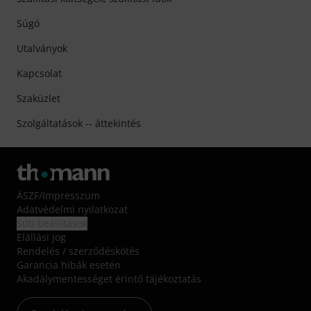
Súgó
Utalványok
Kapcsolat
Szaküzlet
Szolgáltatások -- áttekintés
ÁSZF
/
Impresszum
Adatvédelmi nyilatkozat
Süti beállítások
Elállási jog
Rendelés / szerződéskötés
Garancia hibák esetén
Akadálymentességet érintő tájékoztatás