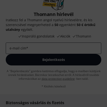
Thomann hírlevél
Iratkozz fel a Thomann angol nyelvű hírlevelére, és kis
szerencsével megnyerheted a
50
egyenként
50 € értékű
utalvány
egyikét.
Inspiráló gondolatok
Akciók
Thomann
e-mail cím
*
Bejelentkezés
A "Bejelentkezés" gombra kattintva elfogadja, hogy e-mailben küldjünk
önnek hirdetéseket. Bármikor leiratkozhat erről. A hírlevélről további
információkat az
data protection guideline
-ben talál.
* Kitöltés kötelező
Biztonságos vásárlás és fizetés