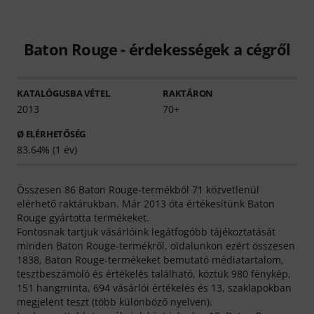
Baton Rouge - érdekességek a cégről
KATALÓGUSBA VÉTEL
RAKTÁRON
2013
70+
Ø ELÉRHETŐSÉG
83.64% (1 év)
Összesen 86 Baton Rouge-termékből 71 közvetlenül
elérhető raktárukban. Már 2013 óta értékesítünk Baton
Rouge gyártotta termékeket.
Fontosnak tartjuk vásárlóink legátfogóbb tájékoztatását
minden Baton Rouge-termékről, oldalunkon ezért összesen
1838, Baton Rouge-termékeket bemutató médiatartalom,
tesztbeszámoló és értékelés található, köztük 980 fénykép,
151 hangminta, 694 vásárlói értékelés és 13, szaklapokban
megjelent teszt (több különböző nyelven).