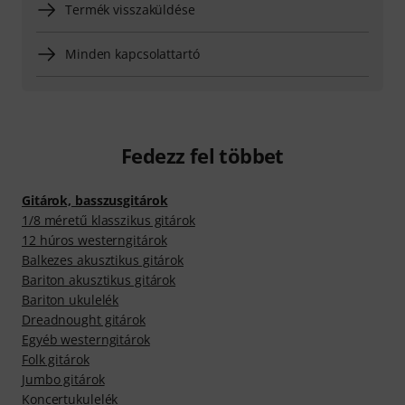
Termék visszaküldése
Minden kapcsolattartó
Fedezz fel többet
Gitárok, basszusgitárok
1/8 méretű klasszikus gitárok
12 húros westerngitárok
Balkezes akusztikus gitárok
Bariton akusztikus gitárok
Bariton ukulelék
Dreadnought gitárok
Egyéb westerngitárok
Folk gitárok
Jumbo gitárok
Koncertukulelék