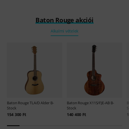
Baton Rouge akciói
Alkalmi vételek
Baton Rouge
TLA/D Alder B-
Baton Rouge
X11S/FJE-AB B-
B
Stock
Stock
S
154 300 Ft
140 400 Ft
1