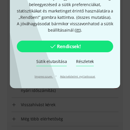
beleegyezésed a sütik preferenciákat,
statisztikákat és marketinget érintő használatára a
„Rendben!” gombra kattintva. (
összes mutatása
).
A jóváhagyásodat bármikor visszavonhatod a sütik
beállításainál (
itt
).
+49-9546-9223-531
Rendicsek!
Ügyfélszolgálatunk minden kérdés és észrevétel esetén
örömmel áll rendelkezésedre
Sütik elutasítása
Részletek
Készítsd elő ügyfélszámodat
·
Impresszum
Adatvédelmi nyilatkozat
Nyitvatartási idő (CEST - Közép-európai
nyári időszámítás)
Visszahívást kérek
Még több elérhetőség