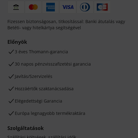
Fizessen biztonságosan, titkosítással: Banki átutalás vagy
Betéti- vagy hitelkártya segítségével
Előnyök
3 éves Thomann-garancia
30 napos pénzvisszafizetési garancia
Javítás/Szervizelés
Hozzáértők szaktanácsadása
Elégedettségi Garancia
Európa legnagyobb termékraktára
Szolgáltatások
Szállítási költségek, szállítási idők