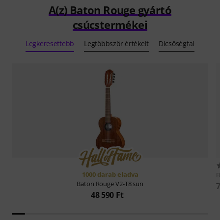
A(z) Baton Rouge gyártó
csúcstermékei
Legkeresettebb
Legtöbbször értékelt
Dicsőségfal
1000 darab eladva
B
Baton Rouge
V2-T8 sun
7
48 590 Ft