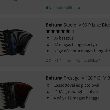
Azonnal szállítható
Beltuna
Studio IV 96 P Luxe Blu
1
96 basszus
37 magas hangbillentyű
Négy nádsor a magas hangok 
Csak hónapok múlva szállítható
Beltuna
Prestige IV 120 P GHV B
Cassottóval és piccolóval
41 Magas hangbillentyűk
4 pálya 12 magas hanggal