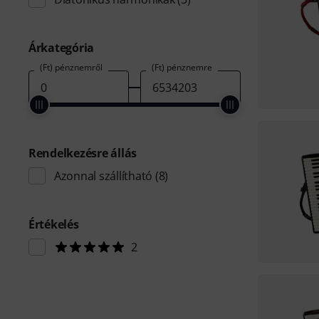
Árkategória
(Ft) pénznemről
(Ft) pénznemre
Rendelkezésre állás
Azonnal szállítható
(8)
Értékelés
2