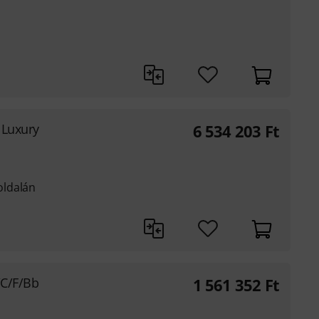
 Luxury
6 534 203
Ft
oldalán
/C/F/Bb
1 561 352
Ft