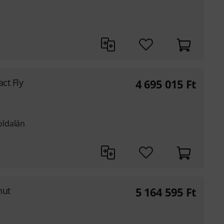
ct Fly
4 695 015
Ft
oldalán
nut
5 164 595
Ft