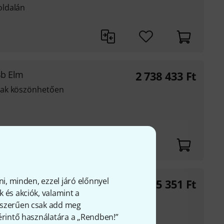
oldalán
Bb Elm
2 738 433
Ft
nak köszönhetően
ni, minden, ezzel járó előnnyel
1 525 351
Ft
 és akciók, valamint a
gyszerűen csak add meg
 érintő használatára a „Rendben!”