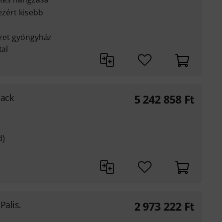
 ezért kisebb
yűzet gyöngyház
tal
lack
5 242 858
Ft
d)
Palis.
2 973 222
Ft