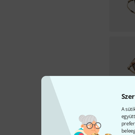
Szer
A süti
együtt
prefer
beleeg