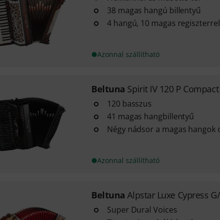
38 magas hangú billentyű
4 hangú, 10 magas regiszterrel
Azonnal szállítható
Beltuna
Spirit IV 120 P Compact
120 basszus
41 magas hangbillentyű
Négy nádsor a magas hangok 
Azonnal szállítható
Beltuna
Alpstar Luxe Cypress G
Super Dural Voices