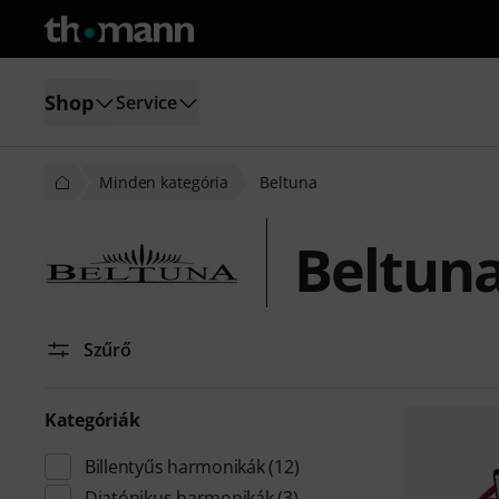
Shop
Service
Minden kategória
Beltuna
Beltun
Szűrő
Kategóriák
Billentyűs harmonikák
(12)
Diatónikus harmonikák
(3)