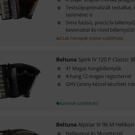
Testsúlyoptimalizált testalkat,
testméret is
Sima futású, precíz fa billent
bevonattal és rövid billentyűút
Csak hónapok múlva szállítható
Beltuna
Spirit IV 120 P Classic B
41 Magas hangbillentyűk
4-hang 12 magas regiszterrel
GHV (arany kézzel készített ná
Azonnal szállítható
Beltuna
Alpstar IV 96 M Helikon 
Helikonnal és Musette-tel