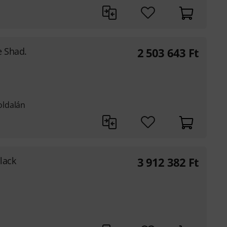
e Shad.
2 503 643
Ft
oldalán
lack
3 912 382
Ft