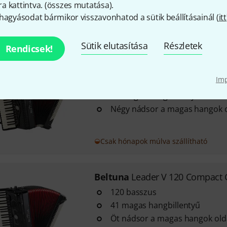
 kattintva. (
összes mutatása
).
hagyásodat bármikor visszavonhatod a sütik beállításainál (
itt
14–18 héten belül szállítható
Sütik elutasítása
Részletek
Rendicsek!
Beltuna
Studio IV 96 P Luxe Bla
Im
96 basszus
37 magas hangbillentyű
Négy nádsor a magas hangok 
Csak hónapok múlva szállítható
Beltuna
Leader V 120 Compact 
120 basszus
41 magas hangbillentyű
Öt nádsor a magas hangok old