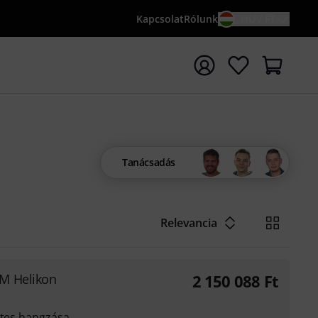
Kapcsolat
Rólunk
HU / FT
sés indítása {searchTerm} keresőszóval
Tanácsadás
Relevancia
M Helikon
2 150 088
Ft
etes hangzása