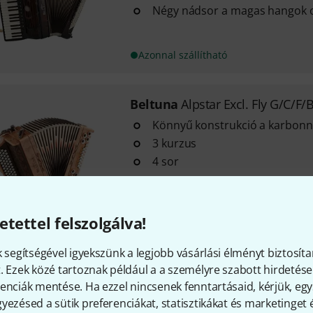
Négy nádsor a magas hangok 
Azonnal szállítható
Beltuna
Alpstar Excl. Fly G/C/F/
Könnyű konstrukció a karbon
3 kurzus
4 sor
Azonnal szállítható
etettel felszolgálva!
k segítségével igyekszünk a legjobb vásárlási élményt biztosíta
Beltuna
Play III 72 B Luxe Black
. Ezek közé tartoznak például a a személyre szabott hirdetések
34 Magas hangbillentyűk
enciák mentése. Ha ezzel nincsenek fenntartásaid, kérjük, e
3 pálya 5 magas hanggal
yezésed a sütik preferenciákat, statisztikákat és marketinget
Dupla oktáv hangolás