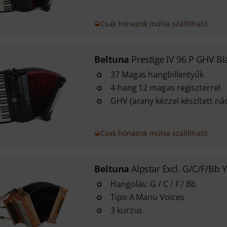
Csak hónapok múlva szállítható
Beltuna
Prestige IV 96 P GHV Bl
37 Magas hangbillentyűk
4-hang 12 magas regiszterrel
GHV (arany kézzel készített ná
Csak hónapok múlva szállítható
Beltuna
Alpstar Excl. G/C/F/Bb 
Hangolás: G / C / F / Bb
Tipo A Manu Voices
3 kurzus