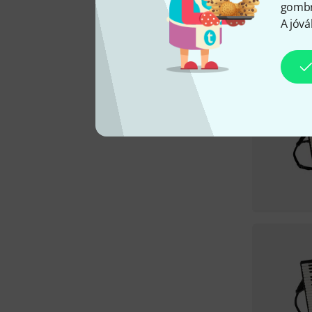
gombra
A jóvá