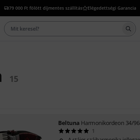
79 000 Ft fölött díjmentes szállítás
Elégedettségi Garancia
Kere
a
15
Beltuna
Harmonikordeon 34/96
1
A stájer szájharmonika jellegz