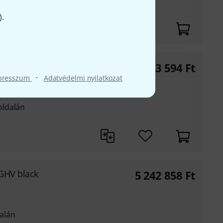
).
ck
2 343 594
Ft
·
presszum
Adatvédelmi nyilatkozat
oldalán
GHV black
5 242 858
Ft
alán