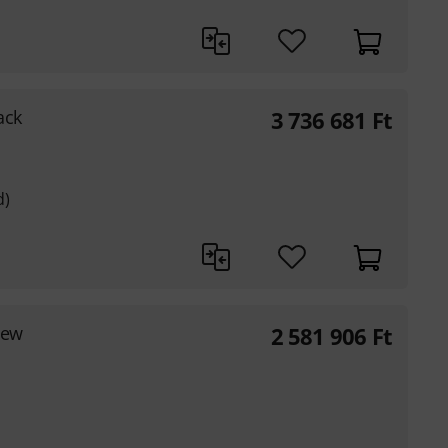
ack
3 736 681
Ft
d)
Yew
2 581 906
Ft