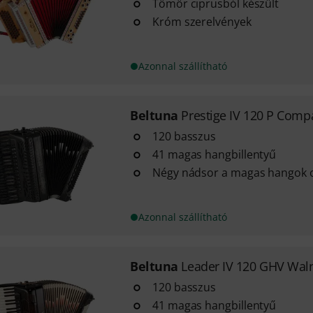
Tömör ciprusból készült
Króm szerelvények
Azonnal szállítható
Beltuna
Prestige IV 120 P Compa
120 basszus
41 magas hangbillentyű
Négy nádsor a magas hangok 
Azonnal szállítható
Beltuna
Leader IV 120 GHV Wal
120 basszus
41 magas hangbillentyű