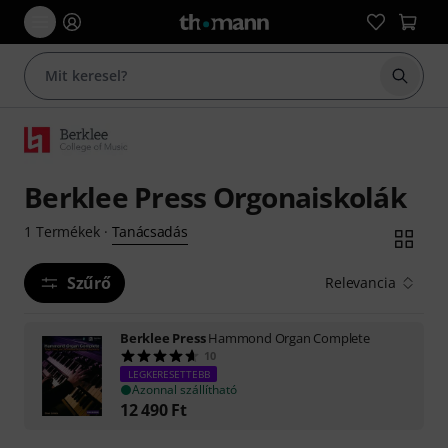
Keresés
Berklee Press Orgonaiskolák
Tanácsadás
1
Termékek
·
Szűrő
Relevancia
Berklee Press
Hammond Organ Complete
10
LEGKERESETTEBB
Azonnal szállítható
12 490
Ft