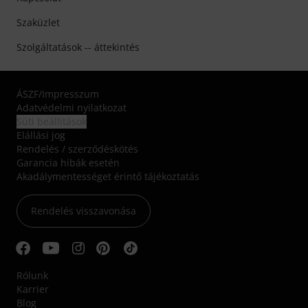
Szaküzlet
Szolgáltatások -- áttekintés
ÁSZF
/
Impresszum
Adatvédelmi nyilatkozat
Süti beállítások
Elállási jog
Rendelés / szerződéskötés
Garancia hibák esetén
Akadálymentességet érintő tájékoztatás
Rendelés visszavonása
Rólunk
Karrier
Blog