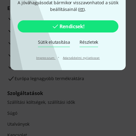
A jóváhagyásodat bármikor visszavonhatod a sütik
Előnyök
beállításainál (
itt
).
3 éves Thomann-garancia
Rendicsek!
30 napos pénzvisszafizetési garancia
Javítás/Szervizelés
Sütik elutasítása
Részletek
Hozzáértők szaktanácsadása
·
Impresszum
Adatvédelmi nyilatkozat
Elégedettségi Garancia
Európa legnagyobb termékraktára
Szolgáltatások
Szállítási költségek, szállítási idők
Súgó
Utalványok
Kapcsolat