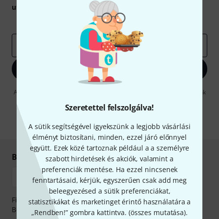
utalvány
egyikét.
Inspiráló gondolatok
Akciók
Thomann
e-mail cím
*
Bejelentkezés
A "Bejelentkezés" gombra kattintva elfogadja, hogy e-mailben küldjünk
önnek hirdetéseket. Bármikor leiratkozhat erről. A hírlevélről további
Szeretettel felszolgálva!
információkat az
data protection guideline
-ben talál.
* Kitöltés kötelező
A sütik segítségével igyekszünk a legjobb vásárlási
élményt biztosítani, minden, ezzel járó előnnyel
együtt. Ezek közé tartoznak például a a személyre
Biztonságos vásárlás és fizetés
szabott hirdetések és akciók, valamint a
preferenciák mentése. Ha ezzel nincsenek
fenntartásaid, kérjük, egyszerűen csak add meg
beleegyezésed a sütik preferenciákat,
Fizessen biztonságosan, titkosítással: Banki átutalás vagy
statisztikákat és marketinget érintő használatára a
Betéti- vagy hitelkártya segítségével
„Rendben!” gombra kattintva. (
összes mutatása
).