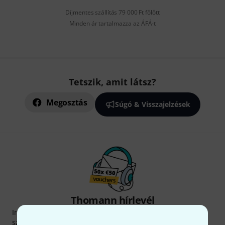
Díjmentes szállítás 79 000 Ft fölött
Minden ár tartalmazza az ÁFÁ-t
Tetszik, amit látsz?
Megosztás
Súgó & Visszajelzések
Thomann hírlevél
Iratkozz fel a Thomann angol nyelvű hírlevelére, és kis
szerencsével megnyerheted a
50
egyenként
50 € értékű