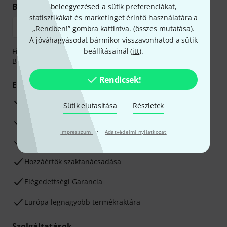
Biztonságos vásárlás és fizetés
beleegyezésed a sütik preferenciákat,
statisztikákat és marketinget érintő használatára a
„Rendben!” gombra kattintva. (
összes mutatása
).
A jóváhagyásodat bármikor visszavonhatod a sütik
Fizessen biztonságosan, titkosítással: Banki átutalás vagy
beállításainál (
itt
).
Betéti- vagy hitelkártya segítségével
Rendicsek!
Előnyök
3 éves Thomann-garancia
Sütik elutasítása
Részletek
30 napos pénzvisszafizetési garancia
·
Impresszum
Adatvédelmi nyilatkozat
Javítás/Szervizelés
Hozzáértők szaktanácsadása
Elégedettségi Garancia
Európa legnagyobb termékraktára
Szolgáltatások