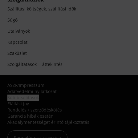
Szállítási költségek, szállítási idők
Súgó
Utalványok
Kapcsolat
Szaküzlet
Szolgáltatások -- áttekintés
ÁSZF
/
Impresszum
Adatvédelmi nyilatkozat
Süti beállítások
Elállási jog
Rendelés / szerződéskötés
Garancia hibák esetén
Akadálymentességet érintő tájékoztatás
Rendelés visszavonása