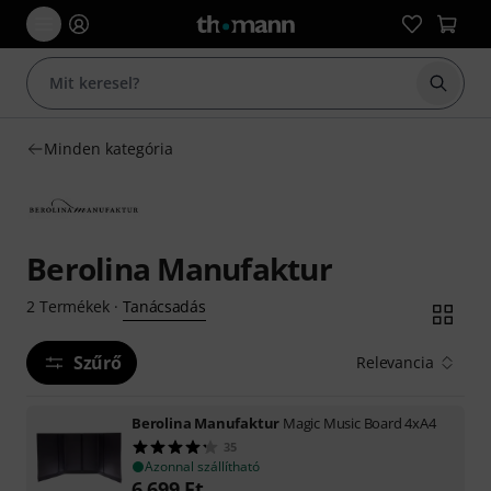
Keresés
Minden kategória
Berolina Manufaktur
Tanácsadás
2
Termékek
·
Szűrő
Relevancia
Berolina Manufaktur
Magic Music Board 4xA4
35
Azonnal szállítható
6 699
Ft