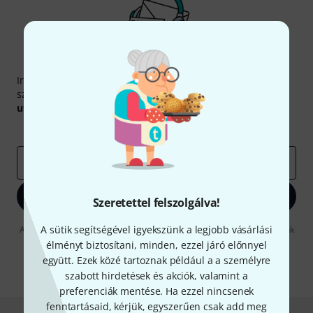
Thomann hírlevél
Iratkozz fel a Thomann angol nyelvű hírlevelére, és kis
szerencsével megnyerheted a
50
egyenként
50 € értékű
utalvány
egyikét.
Inspiráló gondolatok
Akciók
Thomann
e-mail cím
*
Bejelentkezés
Szeretettel felszolgálva!
A sütik segítségével igyekszünk a legjobb vásárlási
A "Bejelentkezés" gombra kattintva elfogadja, hogy e-mailben küldjünk
önnek hirdetéseket. Bármikor leiratkozhat erről. A hírlevélről további
élményt biztosítani, minden, ezzel járó előnnyel
információkat az
data protection guideline
-ben talál.
együtt. Ezek közé tartoznak például a a személyre
* Kitöltés kötelező
szabott hirdetések és akciók, valamint a
preferenciák mentése. Ha ezzel nincsenek
fenntartásaid, kérjük, egyszerűen csak add meg