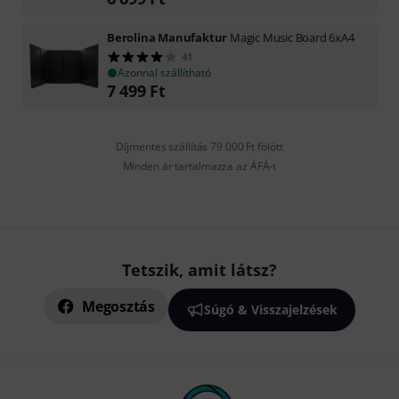
Berolina Manufaktur
Magic Music Board 6xA4
41
Azonnal szállítható
7 499
Ft
Díjmentes szállítás 79 000 Ft fölött
Minden ár tartalmazza az ÁFÁ-t
Tetszik, amit látsz?
Megosztás
Súgó & Visszajelzések