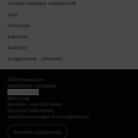
Szállítási költségek, szállítási idők
Súgó
Utalványok
Kapcsolat
Szaküzlet
Szolgáltatások -- áttekintés
ÁSZF
/
Impresszum
Adatvédelmi nyilatkozat
Süti beállítások
Elállási jog
Rendelés / szerződéskötés
Garancia hibák esetén
Akadálymentességet érintő tájékoztatás
Rendelés visszavonása