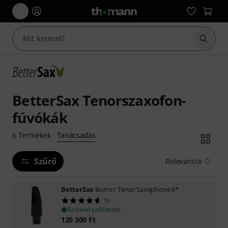
Keresés
BetterSax Tenorszaxofon-
fúvókák
Tanácsadás
6
Termékek
·
Szűrő
Relevancia
BetterSax
Burnin' Tenor Saxophone 6*
10
Azonnal szállítható
120 300
Ft