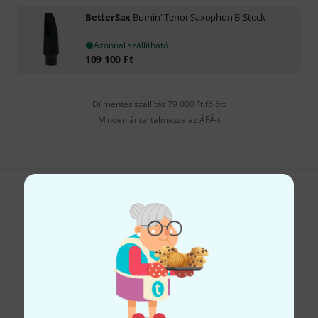
BetterSax
Burnin' Tenor Saxophon B-Stock
Azonnal szállítható
109 100
Ft
Díjmentes szállítás 79 000 Ft fölött
Minden ár tartalmazza az ÁFÁ-t
Tetszik, amit látsz?
Megosztás
Súgó & Visszajelzések