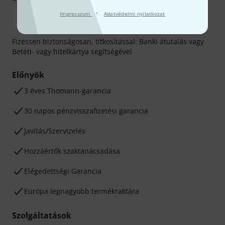
·
Impresszum
Adatvédelmi nyilatkozat
Fizessen biztonságosan, titkosítással: Banki átutalás vagy
Betéti- vagy hitelkártya segítségével
Előnyök
3 éves Thomann-garancia
30 napos pénzvisszafizetési garancia
Javítás/Szervizelés
Hozzáértők szaktanácsadása
Elégedettségi Garancia
Európa legnagyobb termékraktára
Szolgáltatások