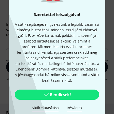
Szeretettel felszolgálva!
Thomann hírlevél
A sütik segítségével igyekszünk a legjobb vásárlási
Iratkozz fel a Thomann angol nyelvű hírlevelére, és kis
szerencsével megnyerheted a
50
egyenként
50 € értékű
élményt biztosítani, minden, ezzel járó előnnyel
utalvány
egyikét.
együtt. Ezek közé tartoznak például a a személyre
szabott hirdetések és akciók, valamint a
Inspiráló gondolatok
Akciók
Thomann
preferenciák mentése. Ha ezzel nincsenek
fenntartásaid, kérjük, egyszerűen csak add meg
e-mail cím
*
beleegyezésed a sütik preferenciákat,
statisztikákat és marketinget érintő használatára a
Bejelentkezés
„Rendben!” gombra kattintva. (
összes mutatása
).
A jóváhagyásodat bármikor visszavonhatod a sütik
A "Bejelentkezés" gombra kattintva elfogadja, hogy e-mailben küldjünk
beállításainál (
itt
).
önnek hirdetéseket. Bármikor leiratkozhat erről. A hírlevélről további
információkat az
data protection guideline
-ben talál.
Rendicsek!
* Kitöltés kötelező
Sütik elutasítása
Részletek
Biztonságos vásárlás és fizetés