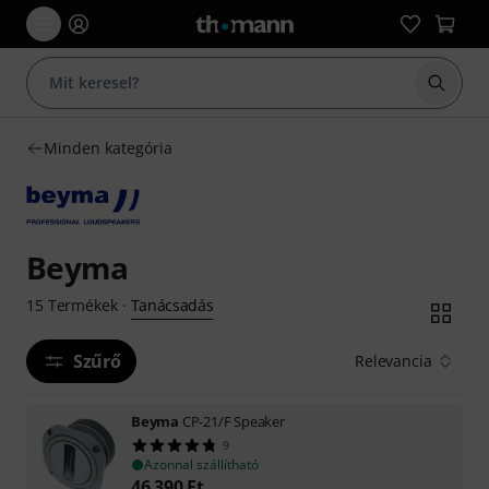
Keresés
Minden kategória
Beyma
Tanácsadás
15
Termékek
·
Szűrő
Relevancia
Beyma
CP-21/F Speaker
9
Azonnal szállítható
46 390
Ft