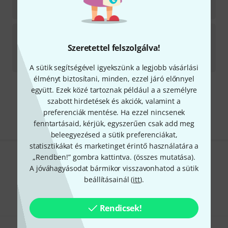
29 290
Ft
Beyma
CP 12/N B-Stock
Szeretettel felszolgálva!
Azonnal szállítható
19 190
Ft
A sütik segítségével igyekszünk a legjobb vásárlási
élményt biztosítani, minden, ezzel járó előnnyel
együtt. Ezek közé tartoznak például a a személyre
Díjmentes szállítás 79 000 Ft fölött
szabott hirdetések és akciók, valamint a
Minden ár tartalmazza az ÁFÁ-t
preferenciák mentése. Ha ezzel nincsenek
fenntartásaid, kérjük, egyszerűen csak add meg
beleegyezésed a sütik preferenciákat,
statisztikákat és marketinget érintő használatára a
„Rendben!” gombra kattintva. (
összes mutatása
).
Tetszik, amit látsz?
A jóváhagyásodat bármikor visszavonhatod a sütik
beállításainál (
itt
).
Megosztás
Súgó & Visszajelzések
Rendicsek!