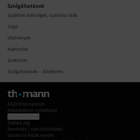
Szolgáltatások
Szállítási költségek, szállítási idők
Súgó
Utalványok
Kapcsolat
Szaküzlet
Szolgáltatások -- áttekintés
ÁSZF
/
Impresszum
Adatvédelmi nyilatkozat
Süti beállítások
Elállási jog
Rendelés / szerződéskötés
Garancia hibák esetén