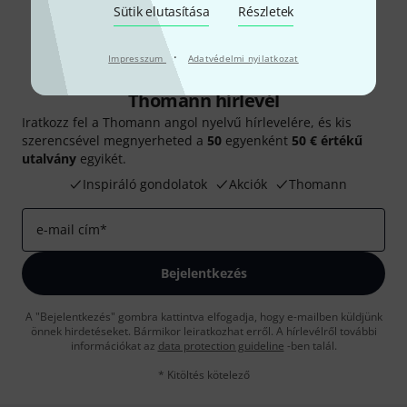
Sütik elutasítása
Részletek
·
Impresszum
Adatvédelmi nyilatkozat
Thomann hírlevél
Iratkozz fel a Thomann angol nyelvű hírlevelére, és kis
szerencsével megnyerheted a
50
egyenként
50 € értékű
utalvány
egyikét.
Inspiráló gondolatok
Akciók
Thomann
e-mail cím
*
Bejelentkezés
A "Bejelentkezés" gombra kattintva elfogadja, hogy e-mailben küldjünk
önnek hirdetéseket. Bármikor leiratkozhat erről. A hírlevélről további
információkat az
data protection guideline
-ben talál.
* Kitöltés kötelező