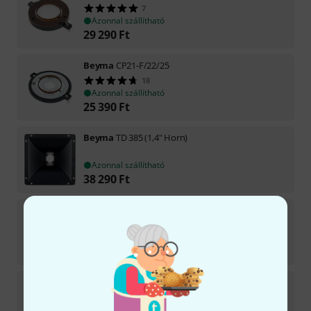
7
Azonnal szállítható
29 290
Ft
Beyma
CP21-F/22/25
18
Azonnal szállítható
25 390
Ft
Beyma
TD 385 (1,4" Horn)
Azonnal szállítható
38 290
Ft
Beyma
CP 12/15/16
8
Azonnal szállítható
13 690
Ft
Beyma
T2030
8
Azonnal szállítható