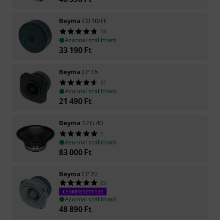
Beyma
CD 10/FE
19
Azonnal szállítható
33 190
Ft
Beyma
CP 16
31
Azonnal szállítható
21 490
Ft
Beyma
12 G 40
1
Azonnal szállítható
83 000
Ft
Beyma
CP 22
23
LEGKERESETTEBB
Azonnal szállítható
48 890
Ft