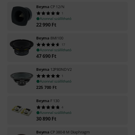
Beyma
CP 12/N
1
Azonnal szállítható
22 990
Ft
Beyma
8MI100
17
Azonnal szállítható
47 690
Ft
Beyma
12P80ND V2
1
Azonnal szállítható
225 700
Ft
Beyma
F 130
4
Azonnal szállítható
30 890
Ft
Beyma
CP 380-8 M Diaphragm