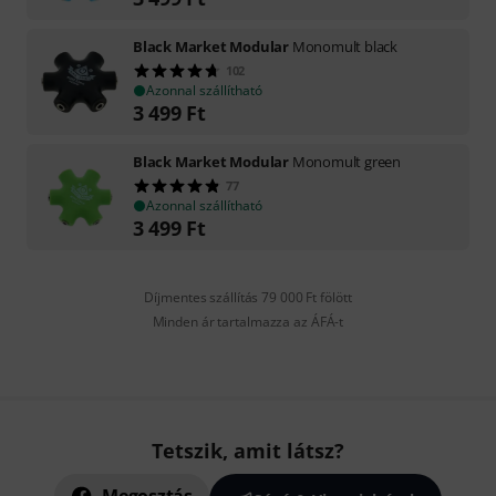
Black Market Modular
Monomult black
102
Azonnal szállítható
3 499
Ft
Black Market Modular
Monomult green
77
Azonnal szállítható
3 499
Ft
Díjmentes szállítás 79 000 Ft fölött
Minden ár tartalmazza az ÁFÁ-t
Tetszik, amit látsz?