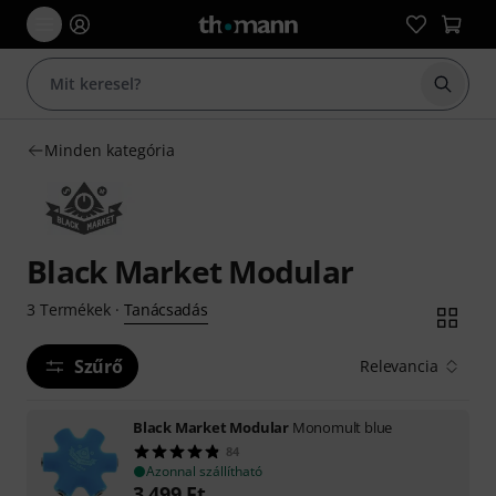
Keresés
Minden kategória
Black Market Modular
Tanácsadás
3
Termékek
·
Szűrő
Relevancia
Black Market Modular
Monomult blue
84
Azonnal szállítható
3 499
Ft