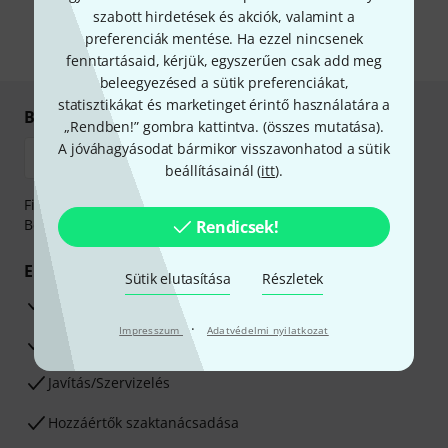
önnek hirdetéseket. Bármikor leiratkozhat erről. A hírlevélről további
szabott hirdetések és akciók, valamint a
információkat az
data protection guideline
-ben talál.
preferenciák mentése. Ha ezzel nincsenek
* Kitöltés kötelező
fenntartásaid, kérjük, egyszerűen csak add meg
beleegyezésed a sütik preferenciákat,
statisztikákat és marketinget érintő használatára a
Biztonságos vásárlás és fizetés
„Rendben!” gombra kattintva. (
összes mutatása
).
A jóváhagyásodat bármikor visszavonhatod a sütik
beállításainál (
itt
).
Fizessen biztonságosan, titkosítással: Banki átutalás vagy
Betéti- vagy hitelkártya segítségével
Rendicsek!
Előnyök
Sütik elutasítása
Részletek
3 éves Thomann-garancia
·
Impresszum
Adatvédelmi nyilatkozat
30 napos pénzvisszafizetési garancia
Javítás/Szervizelés
Hozzáértők szaktanácsadása