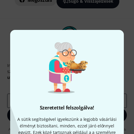
Megosztás
Súgó & Visszajelzések
Thomann hírlevél
Iratkozz fel a Thomann angol nyelvű hírlevelére, és kis
szerencsével megnyerheted a
50
egyenként
50 € értékű
utalvány
egyikét.
Inspiráló gondolatok
Akciók
Thomann
e-mail cím
*
Szeretettel felszolgálva!
Bejelentkezés
A sütik segítségével igyekszünk a legjobb vásárlási
élményt biztosítani, minden, ezzel járó előnnyel
A "Bejelentkezés" gombra kattintva elfogadja, hogy e-mailben küldjünk
együtt. Ezek közé tartoznak például a a személyre