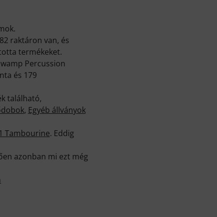
amok.
82 raktáron van, és
totta termékeket.
k Swamp Percussion
nta és 179
k található,
ődobok
,
Egyéb állványok
C1 Tambourine
. Eddig
elően azonban mi ezt még
m