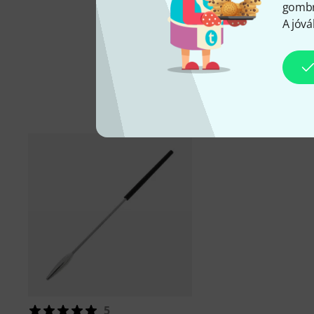
gombra
A jóvá
B
5