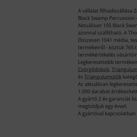
A vállalat főhadiszállása 
Black Swamp Percussion -
Aktuálisan 105 Black Swa
azonnal szállítható. A T
Összesen 1041 média, tes
termékeiről - köztük 765 
termékértékelés vásárlóin
Legkeresettebb termékein
Csörgődobok
,
Triangulu
és
Triangulumütők
kategó
Az aktuálisan legkeresett
1.000 darabot értékesítet
A gyártó 2 év garanciát 
megtoldjuk egy évvel.
A gyártóval kapcsolatban 