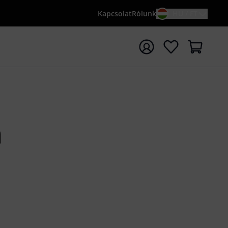
Kapcsolat
Rólunk
HU / FT
sés indítása {searchTerm} keresőszóval
n