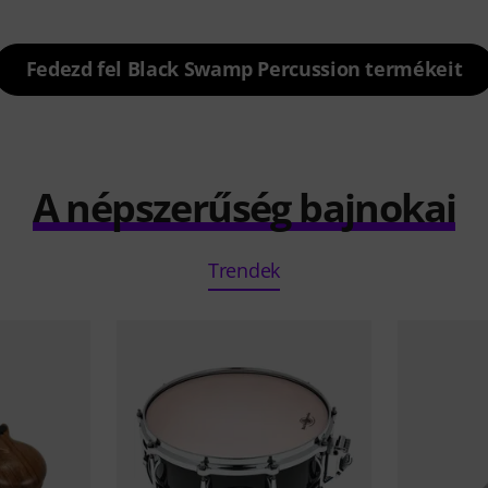
Fedezd fel Black Swamp Percussion termékeit
A népszerűség bajnokai
Trendek