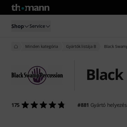
Shop
Service
Minden kategória
Gyártók listája B
Black Swam
Black
175
#881
Gyártó helyezé