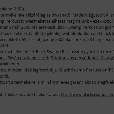
Zealand (USA).
termékeinken kizárólag az olvasható: Made in Egyesült Áll
mp Percussion-terméket találhatsz meg nálunk – ezek közül 
homann már 2009 óta értékesít Black Swamp Percussion gyár
zt és értékelés található jelenleg weboldalunkon a(z) Blac
termékfotó, 59 részletgazdag 360 fokos nézet, 38 hangzásmi
któl.
k közt jelenleg 29, Black Swamp Percussion gyártotta termé
mok
,
Egyéb ütőhangszerek
,
Szimfonikus pergődobok
,
Csörg
riáinkban.
ebb, minden idők legforróbbja -
Black Swamp Percussion T
tünk.
biztosít a termékeire, a mi három éves garanciáknak megfel
itt találsz bővebb tájékoztatást:
http://www.blackswamp.co