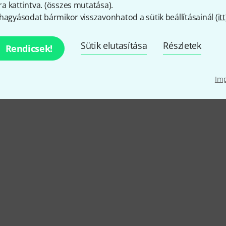
 kattintva. (
összes mutatása
).
hagyásodat bármikor visszavonhatod a sütik beállításainál (
itt
lack Swamp Percussion akci
Sütik elutasítása
Részletek
Rendicsek!
Aktuális akcióink
Im