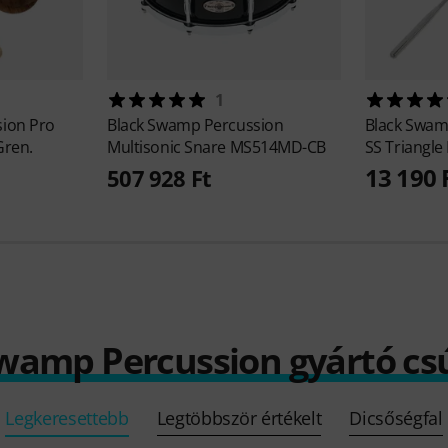
1
sion
Pro
Black Swamp Percussion
Black Swam
Gren.
Multisonic Snare MS514MD-CB
SS Triangle
13 190 
507 928 Ft
Swamp Percussion gyártó c
Legkeresettebb
Legtöbbször értékelt
Dicsőségfal