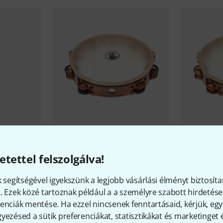
25
Black Swamp Percussion
TC1
Black Swam
etettel felszolgálva!
Tambourine
Tambourin
116 600 Ft
124 800
k segítségével igyekszünk a legjobb vásárlási élményt biztosíta
. Ezek közé tartoznak például a a személyre szabott hirdetések
enciák mentése. Ha ezzel nincsenek fenntartásaid, kérjük, e
yezésed a sütik preferenciákat, statisztikákat és marketinget