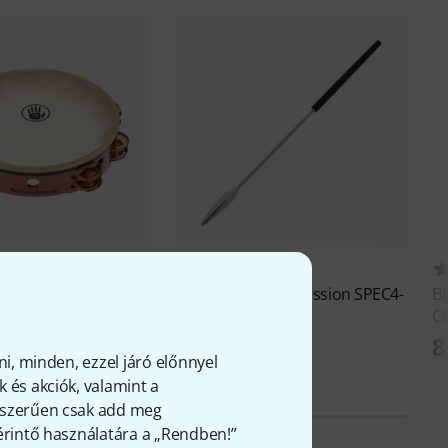
6
5
p Percussion
TD4
Black Swamp Percussion
SPEC4-
B
e
SS Triangle Beater
C
14 690 Ft
8
 Ft
ni, minden, ezzel járó előnnyel
 és akciók, valamint a
gyszerűen csak add meg
 érintő használatára a „Rendben!”