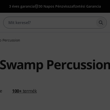
3 éves garancia
30 Napos Pénzvisszafizetési Garancia
Kere
p Percussion
 Swamp Percussio
se
100+
termék