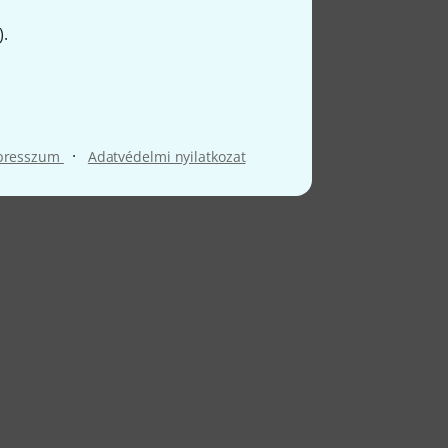
).
ói
·
presszum
Adatvédelmi nyilatkozat