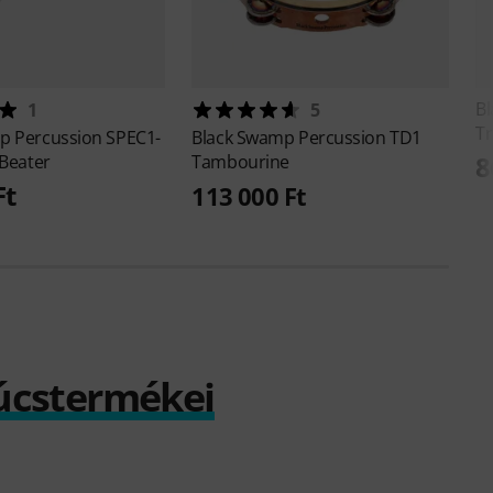
B
1
5
Tr
p Percussion
SPEC1-
Black Swamp Percussion
TD1
8
 Beater
Tambourine
Ft
113 000 Ft
súcstermékei