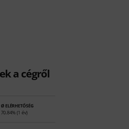
k a cégről
Ø ELÉRHETŐSÉG
70.84% (1 év)