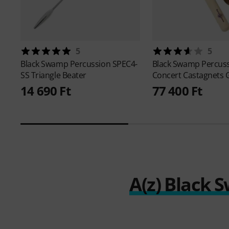
5
5
Black Swamp Percussion
SPEC4-
Black Swamp Percus
SS Triangle Beater
Concert Castagnets 
14 690 Ft
77 400 Ft
A(z) Black 