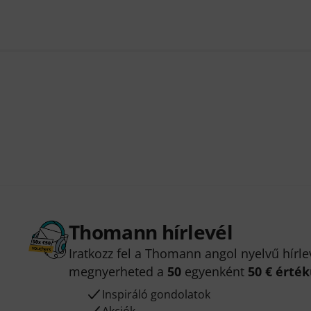
Thomann hírlevél
Iratkozz fel a Thomann angol nyelvű hírle
megnyerheted a
50
egyenként
50 € érté
Inspiráló gondolatok