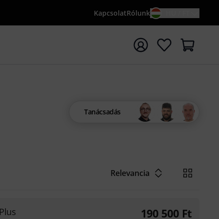
Kapcsolat
Rólunk
HU / FT
sés indítása {searchTerm} keresőszóval
Tanácsadás
Relevancia
 Plus
190 500
Ft