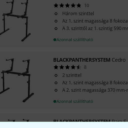
10
Három szinttel
Az 1. szint magassága 8 fokoza
A 3. szinttől az 1. szintig 590 m
Azonnal szállítható
BLACKPANTHERSYSTEM
Cedro
8
2 szinttel
Az 1. szint magassága 8 fokoza
A 2. szint magassága 370 mm-re
Azonnal szállítható
BLACKPANTHERSYSTEM
Para S