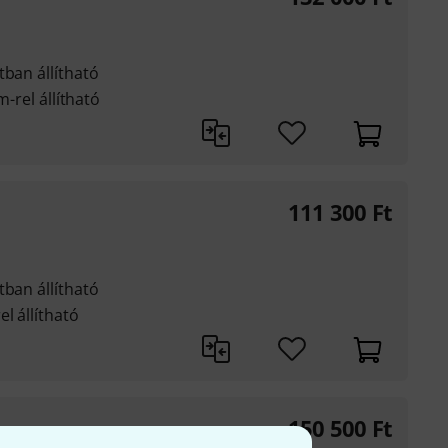
tban állítható
m-rel állítható
111 300
Ft
tban állítható
l állítható
150 500
Ft