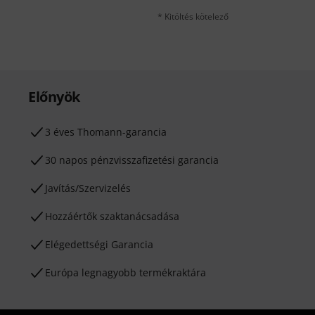
* Kitöltés kötelező
Előnyök
3 éves Thomann-garancia
30 napos pénzvisszafizetési garancia
Javítás/Szervizelés
Hozzáértők szaktanácsadása
Elégedettségi Garancia
Európa legnagyobb termékraktára