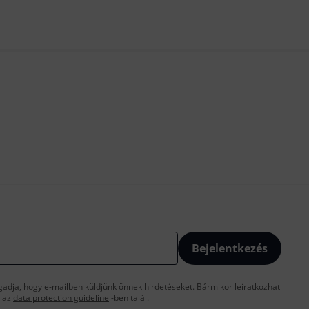
Bejelentkezés
gadja, hogy e-mailben küldjünk önnek hirdetéseket. Bármikor leiratkozhat
t az
data protection guideline
-ben talál.