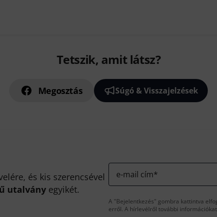
Tetszik, amit látsz?
Megosztás
Súgó & Visszajelzések
e-mail cím
*
velére, és kis szerencsével
kű utalvány
egyikét.
A "Bejelentkezés" gombra kattintva elfo
erről. A hírlevélről további információka