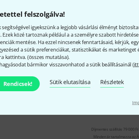
13
3 szinttel és 19"-os elosztó rög
etettel felszolgálva!
Az első szint magassága 8 foko
A második szint magassága 590
k segítségével igyekszünk a legjobb vásárlási élményt biztosíta
. Ezek közé tartoznak például a a személyre szabott hirdetések
Azonnal szállítható
enciák mentése. Ha ezzel nincsenek fenntartásaid, kérjük, e
yezésed a sütik preferenciákat, statisztikákat és marketinget
 kattintva. (
összes mutatása
).
BLACKPANTHERSYSTEM
Cedro 
hagyásodat bármikor visszavonhatod a sütik beállításainál (
itt
11
2 szinttel és 19"-os elosztó rög
Sütik elutasítása
Részletek
Rendicsek!
Az első szint magassága 8 foko
A második szint magassága 370
Im
Azonnal szállítható
Díjmentes szállítás 79 000 Ft 
Minden ár tartalmazza az Á