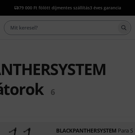
79 000 Ft fölött díjmentes szállítás
3 éves garancia
Kere
ANTHERSYSTEM
átorok
6
BLACKPANTHERSYSTEM
Para S