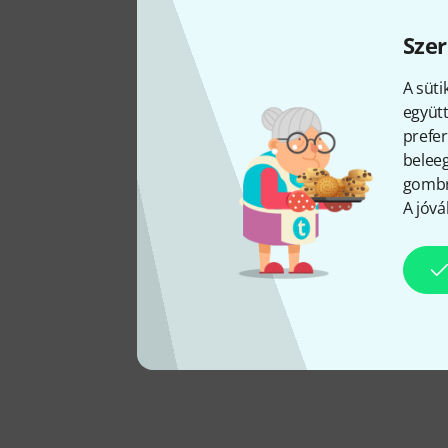
Szer
A süti
együtt
prefer
beleeg
gombra
A jóvá