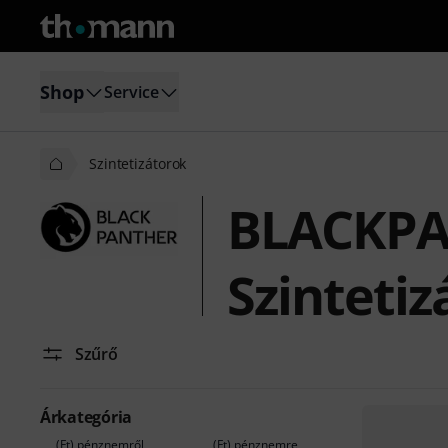
Shop
Service
Szintetizátorok
BLACKP
Szintetiz
Szűrő
Árkategória
(Ft) pénznemről
(Ft) pénznemre