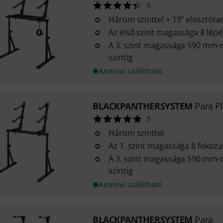
5
Három szinttel + 19" elosztóta
Az első szint magassága 8 lépé
A 3. szint magassága 590 mm-rel
szintig
Azonnal szállítható
BLACKPANTHERSYSTEM
Para P
5
Három szinttel
Az 1. szint magassága 8 fokoza
A 3. szint magassága 590 mm-rel
szintig
Azonnal szállítható
BLACKPANTHERSYSTEM
Para