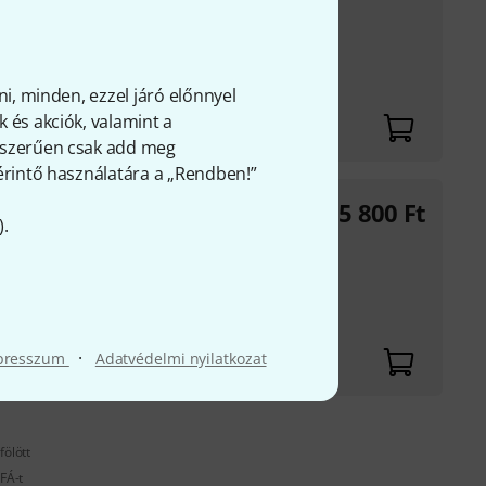
zítésével
zatban állítható
 mm-rel állítható
ni, minden, ezzel járó előnnyel
 és akciók, valamint a
gyszerűen csak add meg
 érintő használatára a „Rendben!”
S
135 800
Ft
).
zítésével
zatban állítható
 mm-rel állítható
·
presszum
Adatvédelmi nyilatkozat
fölött
FÁ-t