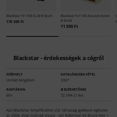
Blackstar
TV-10 B EL34 B-Stock
Blackstar
FLY 103 Acoustic Exten
B
B-Stock
170 200 Ft
1
11 590 Ft
Blackstar - érdekességek a cégről
SZÉKHELY
KATALÓGUSBA VÉTEL
United Kingdom
2007
RAKTÁRON
Ø ELÉRHETŐSÉG
60+
72.14% (1 év)
A(z) Blackstar Amplification Ltd. társaság gyökerei egészen
az 2004. évig nyúlnak vissza - Ian Robinson és Bruce Keir +