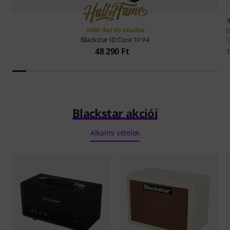
1000 darab eladva
B
5
Blackstar
ID:Core 10 V4
48 290 Ft
1
Blackstar akciói
Alkalmi vételek