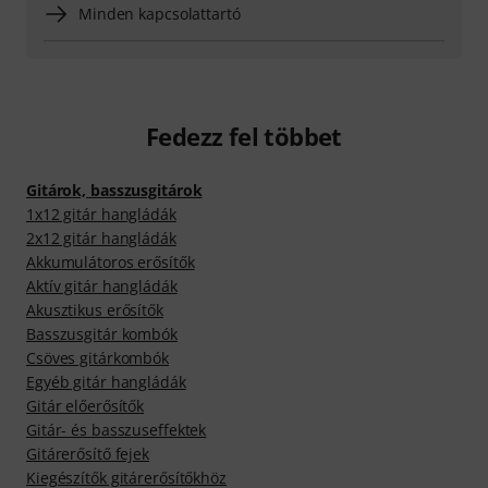
Minden kapcsolattartó
Fedezz fel többet
Gitárok, basszusgitárok
1x12 gitár hangládák
2x12 gitár hangládák
Akkumulátoros erősítők
Aktív gitár hangládák
Akusztikus erősítők
Basszusgitár kombók
Csöves gitárkombók
Egyéb gitár hangládák
Gitár előerősítők
Gitár- és basszuseffektek
Gitárerősítő fejek
Kiegészítők gitárerősítőkhöz