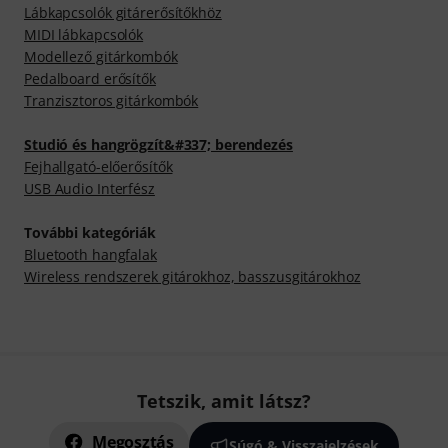
Lábkapcsolók gitárerősítőkhöz
MIDI lábkapcsolók
Modellező gitárkombók
Pedalboard erősítők
Tranzisztoros gitárkombók
Studió és hangrögzít&#337; berendezés
Fejhallgató-előerősítők
USB Audio Interfész
További kategóriák
Bluetooth hangfalak
Wireless rendszerek gitárokhoz, basszusgitárokhoz
Tetszik, amit látsz?
Megosztás
Súgó & Visszajelzések