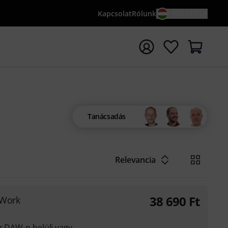
Kapcsolat
Rólunk
HU / FT
sés indítása {searchTerm} keresőszóval
Tanácsadás
Relevancia
38 690
Ft
hWork
er DAW-n belüli vagy