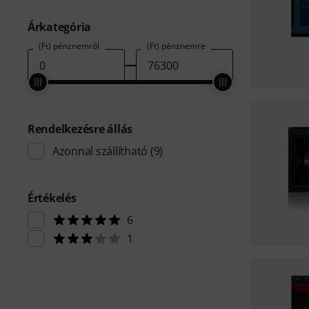
Árkategória
(Ft) pénznemről
(Ft) pénznemre
Rendelkezésre állás
Azonnal szállítható
(9)
Értékelés
6
1