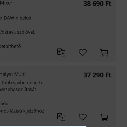
38 690
Ft
 Mixer
er DAW-n belüli
/oktáv), szólóval,
betölthető
37 290
Ft
nalyst Multi
r több sávbemenettel,
összehasonlítását
mmód
nos fázisú kijelzőhöz