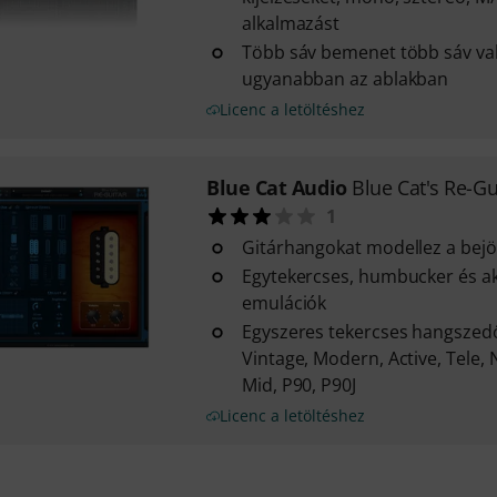
alkalmazást
Több sáv bemenet több sáv va
ugyanabban az ablakban
Licenc a letöltéshez
Blue Cat Audio
Blue Cat's Re-Gu
1
Gitárhangokat modellez a bejöv
Egytekercses, humbucker és ak
emulációk
Egyszeres tekercses hangszedő
Vintage, Modern, Active, Tele, 
Mid, P90, P90J
Licenc a letöltéshez