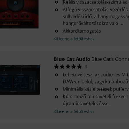
Reális visszacsatolás-szimulác
Átfogó visszacsatolás-vezérlés
süllyedési idő, a hangmagasság
hangerőváltozásokra való ...
Akkordtámogatás
Licenc a letöltéshez
Blue Cat Audio
Blue Cat's Conn
3
Lehetővé teszi az audio- és MID
DAW-on belül, vagy különböző
Minimális késleltetések pufferv
Különböző mintavételi frekve
újramintavételezéssel
Licenc a letöltéshez