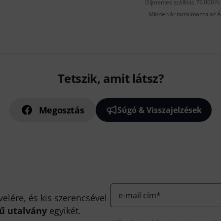
Díjmentes szállítás 79 000 Ft 
Minden ár tartalmazza az Á
Tetszik, amit látsz?
Megosztás
Súgó & Visszajelzések
e-mail cím
*
velére, és kis szerencsével
kű utalvány
egyikét.