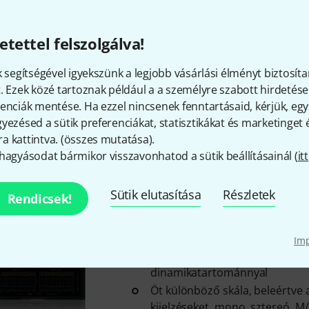
Blue Cat Audio
Blue Cat's Axio
etettel felszolgálva!
2
Többfunkciós plugin gitárosok
k segítségével igyekszünk a legjobb vásárlási élményt biztosíta
basszusgitárosoknak, integrált
. Ezek közé tartoznak például a a személyre szabott hirdetések
és torzításmodellezéssel, valami
enciák mentése. Ha ezzel nincsenek fenntartásaid, kérjük, e
Akár 32 effekt tölthető be
yezésed a sütik preferenciákat, statisztikákat és marketinget
Harmadik féltől származó bőv
 kattintva. (
összes mutatása
).
VST 2 / VST 3 és AU formátum
hagyásodat bármikor visszavonhatod a sütik beállításainál (
itt
Licenc a letöltéshez
Sütik elutasítása
Részletek
Rendicsek!
Blue Cat Audio
Blue Cat's DP M
Kiterjedt mérési eszköz csúcs- 
Im
csúcstényezővel és hisztogram
dinamikatartománnyal
Öt különböző skála, beleértve a
kijelzéseket, mono, sztereó, M