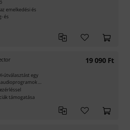
ió
 az emelkedési és
- és
19 090
Ft
ector
I-útválasztást egy
 audioprogramok ...
ezérléssel
nciák támogatása