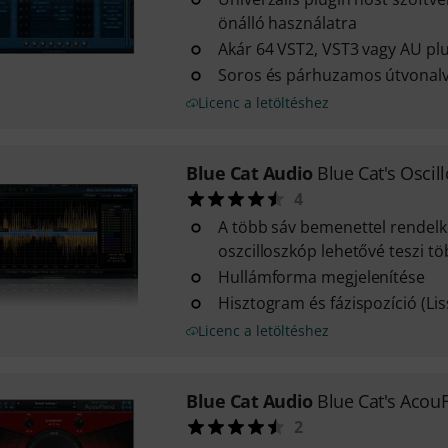
önálló használatra
Akár 64 VST2, VST3 vagy AU plu
Soros és párhuzamos útvonalv
Licenc a letöltéshez
Blue Cat Audio
Blue Cat's Oscil
4
A több sáv bemenettel rendelk
oszcilloszkóp lehetővé teszi töb
Hullámforma megjelenítése
Hisztogram és fázispozíció (Lis
Licenc a letöltéshez
Blue Cat Audio
Blue Cat's Acou
2