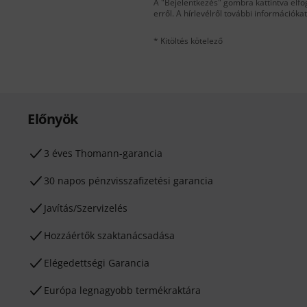
A "Bejelentkezés" gombra kattintva elfo
erről. A hírlevélről további információka
* Kitöltés kötelező
Előnyök
3 éves Thomann-garancia
30 napos pénzvisszafizetési garancia
Javítás/Szervizelés
Hozzáértők szaktanácsadása
Elégedettségi Garancia
Európa legnagyobb termékraktára