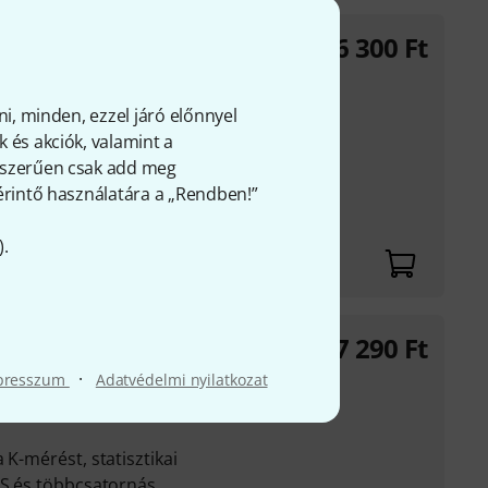
76 300
Ft
m
nak és
ni, minden, ezzel járó előnnyel
 destruktor erősítővel
 és akciók, valamint a
nt 40 ...
gyszerűen csak add meg
 érintő használatára a „Rendben!”
ítmények támogatása
ban
).
37 290
Ft
eter Pro
és RMS-kijelzéssel,
·
presszum
Adatvédelmi nyilatkozat
mal ellátott
 K-mérést, statisztikai
/S és többcsatornás