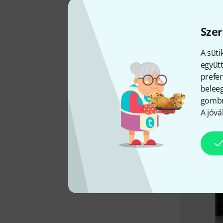
Szer
A süti
együtt
prefer
beleeg
gombra
A jóvá