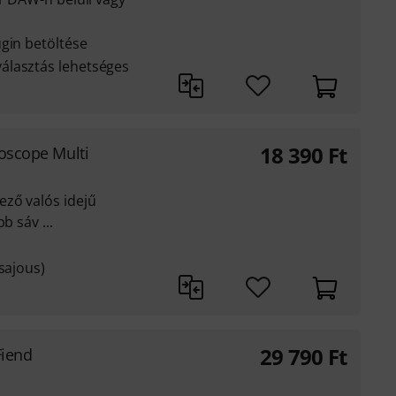
gin betöltése
álasztás lehetséges
18 390
Ft
loscope Multi
ező valós idejű
b sáv ...
sajous)
29 790
Ft
Fiend