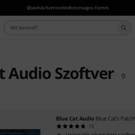
Javítás/Szervizelés
Biztonságos Fizetés
Kere
t Audio Szoftver
9
Blue Cat Audio
Blue Cat's Patc
15
Univerzális plugin host szoftv