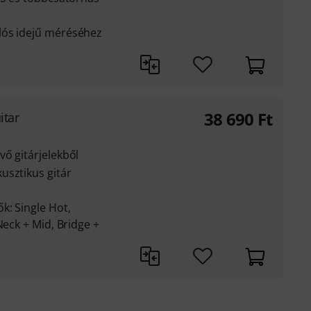
lós idejű méréséhez
38 690
Ft
itar
ő gitárjelekből
usztikus gitár
k: Single Hot,
Neck + Mid, Bridge +