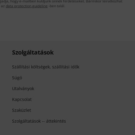
gadja, hogy e-mailben küldjünk önnek hirdetéseket. Bármikor leiratkozhat
t az
data protection guideline
-ben talál.
Szolgáltatások
Szállítási költségek, szállítási idők
Súgó
Utalványok
Kapcsolat
Szaküzlet
Szolgáltatások -- áttekintés