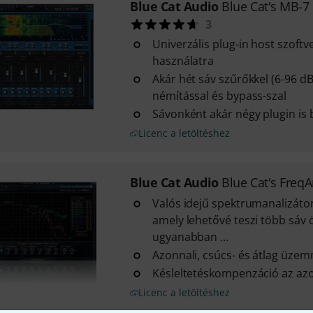
Blue Cat Audio
Blue Cat's MB-7
3
Univerzális plug-in host szoftv
használatra
Akár hét sáv szűrőkkel (6-96 dB
némítással és bypass-szal
Sávonként akár négy plugin is 
Licenc a letöltéshez
Blue Cat Audio
Blue Cat's FreqA
Valós idejű spektrumanalizáto
amely lehetővé teszi több sáv 
ugyanabban ...
Azonnali, csúcs- és átlag üze
Késleltetéskompenzáció az azo
Licenc a letöltéshez