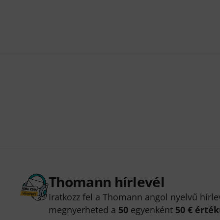
Thomann hírlevél
Iratkozz fel a Thomann angol nyelvű hírle
megnyerheted a
50
egyenként
50 € érté