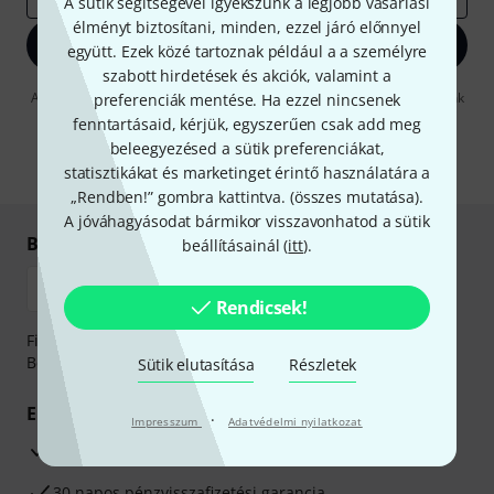
A sütik segítségével igyekszünk a legjobb vásárlási
élményt biztosítani, minden, ezzel járó előnnyel
Bejelentkezés
együtt. Ezek közé tartoznak például a a személyre
szabott hirdetések és akciók, valamint a
A "Bejelentkezés" gombra kattintva elfogadja, hogy e-mailben küldjünk
preferenciák mentése. Ha ezzel nincsenek
önnek hirdetéseket. Bármikor leiratkozhat erről. A hírlevélről további
fenntartásaid, kérjük, egyszerűen csak add meg
információkat az
data protection guideline
-ben talál.
beleegyezésed a sütik preferenciákat,
* Kitöltés kötelező
statisztikákat és marketinget érintő használatára a
„Rendben!” gombra kattintva. (
összes mutatása
).
A jóváhagyásodat bármikor visszavonhatod a sütik
Biztonságos vásárlás és fizetés
beállításainál (
itt
).
Rendicsek!
Fizessen biztonságosan, titkosítással: Banki átutalás vagy
Betéti- vagy hitelkártya segítségével
Sütik elutasítása
Részletek
Előnyök
·
Impresszum
Adatvédelmi nyilatkozat
3 éves Thomann-garancia
30 napos pénzvisszafizetési garancia