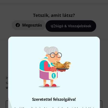
Tetszik, amit látsz?
Megosztás
Súgó & Visszajelzések
Thomann hírlevél
Iratkozz fel a Thomann angol nyelvű hírlevelére, és kis
szerencsével megnyerheted a
50
egyenként
50 € értékű
utalvány
egyikét.
Inspiráló gondolatok
Akciók
Thomann
Szeretettel felszolgálva!
e-mail cím
*