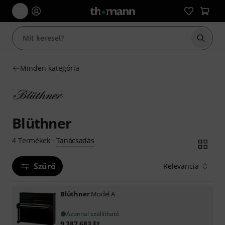
Keresés
Minden kategória
Blüthner
Tanácsadás
4
Termékek
·
Szűrő
Relevancia
Blüthner
Model A
Azonnal szállítható
9 387 683
Ft