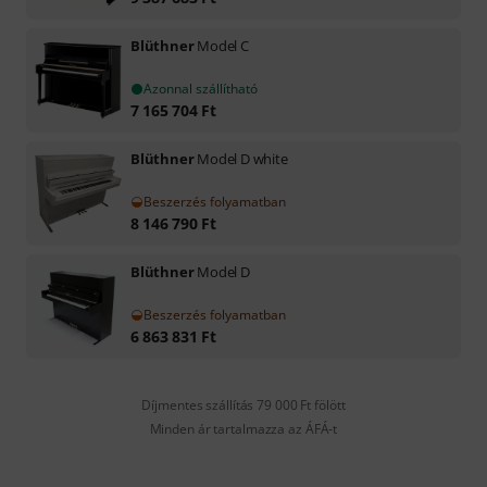
Blüthner
Model C
Azonnal szállítható
7 165 704
Ft
Blüthner
Model D white
Beszerzés folyamatban
8 146 790
Ft
Blüthner
Model D
Beszerzés folyamatban
6 863 831
Ft
Díjmentes szállítás 79 000 Ft fölött
Minden ár tartalmazza az ÁFÁ-t