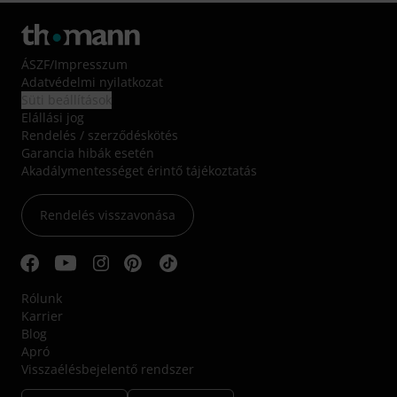
ÁSZF
/
Impresszum
Adatvédelmi nyilatkozat
Süti beállítások
Elállási jog
Rendelés / szerződéskötés
Garancia hibák esetén
Akadálymentességet érintő tájékoztatás
Rendelés visszavonása
Rólunk
Karrier
Blog
Apró
Visszaélésbejelentő rendszer