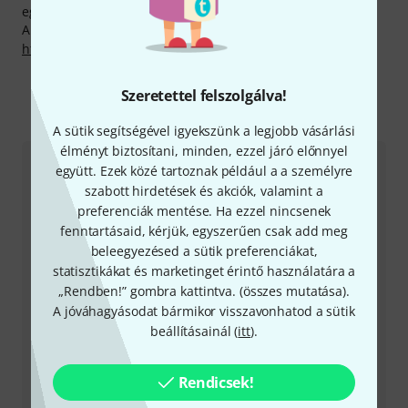
egy év garanciáról.
A gyártóval kapcsolatban itt találsz bővebb tájékoztatást:
http://bonmusica.de
Szeretettel felszolgálva!
Így érhetsz el minket
A sütik segítségével igyekszünk a legjobb vásárlási
élményt biztosítani, minden, ezzel járó előnnyel
együtt. Ezek közé tartoznak például a a személyre
Ügyfélszolgálat - Magyarország
szabott hirdetések és akciók, valamint a
preferenciák mentése. Ha ezzel nincsenek
fenntartásaid, kérjük, egyszerűen csak add meg
beleegyezésed a sütik preferenciákat,
statisztikákat és marketinget érintő használatára a
„Rendben!” gombra kattintva. (
összes mutatása
).
+49-9546-9223-531
A jóváhagyásodat bármikor visszavonhatod a sütik
beállításainál (
itt
).
Ügyfélszolgálatunk minden kérdés és észrevétel esetén
örömmel áll rendelkezésedre
Rendicsek!
Készítsd elő ügyfélszámodat