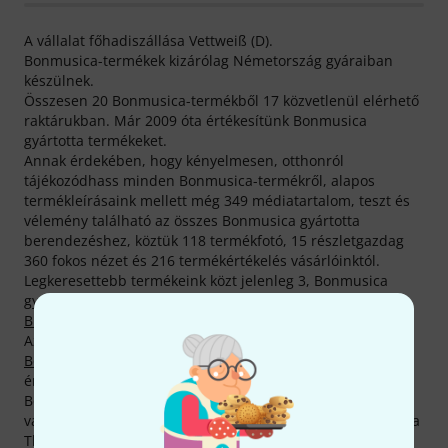
A vállalat főhadiszállása Vettweiß (D).
Bonmusica-termékek kizárólag Németország gyáraiban
készülnek.
Összesen 20 Bonmusica-termékből 17 közvetlenül elérhető
raktárukban. Már 2009 óta értékesítünk Bonmusica
gyártotta termékeket.
Annak érdekében, hogy kényelmesen, otthonról
tájékozódhass minden Bonmusica-termékről, alapos
termékleírásaink mellett még 349 médiatartalom, teszt és
vélemény található az összes Bonmusica gyártotta
berendezéshez, köztük 118 termékfotó, 15 részletgazdag
360 fokos nézet és 216 termékértékelés vásárlóinktól.
Legkeresettebb termékeink közt jelenleg 3, Bonmusica
gyártotta termék található,
Hegedűválltámasz
és
Brácsaválltámaszok
kategóriáinkban.
Az aktuálisan legkeresettebb, minden idők legforróbbja -
Bonmusica Violin Shoulder Rest 4/4
. Eddig 5.000 darabot
értékesítettünk.
Bonmusica -termékekre általában csupán 2 év garancia
van érvényben, mi azonban nem elégszünk meg ennyivel a
Thomann-nál, és saját zsebünkre gondoskodunk további