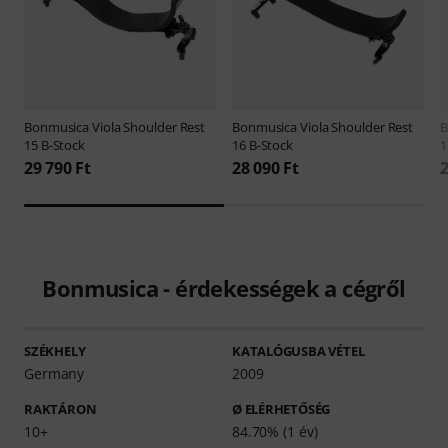
Bonmusica
Viola Shoulder Rest
Bonmusica
Viola Shoulder Rest
B
15 B-Stock
16 B-Stock
1
29 790 Ft
28 090 Ft
2
Bonmusica - érdekességek a cégről
SZÉKHELY
KATALÓGUSBA VÉTEL
Germany
2009
RAKTÁRON
Ø ELÉRHETŐSÉG
10+
84.70% (1 év)