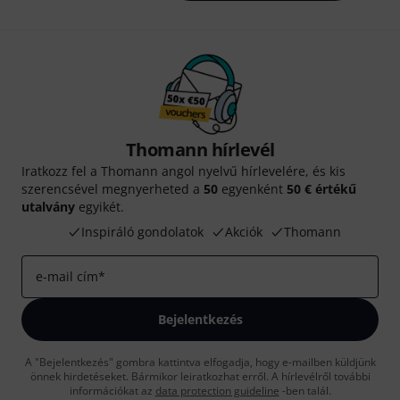
Thomann hírlevél
Iratkozz fel a Thomann angol nyelvű hírlevelére, és kis
szerencsével megnyerheted a
50
egyenként
50 € értékű
utalvány
egyikét.
Inspiráló gondolatok
Akciók
Thomann
e-mail cím
*
Bejelentkezés
A "Bejelentkezés" gombra kattintva elfogadja, hogy e-mailben küldjünk
önnek hirdetéseket. Bármikor leiratkozhat erről. A hírlevélről további
információkat az
data protection guideline
-ben talál.