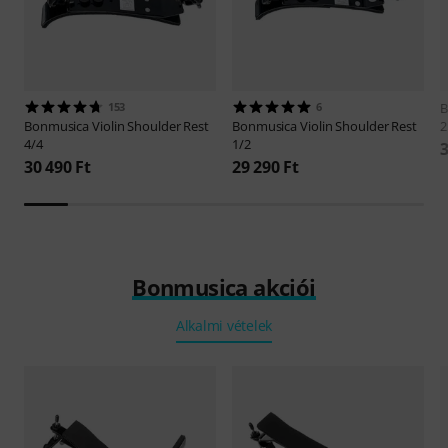
153
6
B
Bonmusica
Violin Shoulder Rest
Bonmusica
Violin Shoulder Rest
4/4
1/2
3
30 490 Ft
29 290 Ft
Bonmusica akciói
Alkalmi vételek