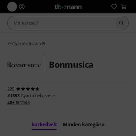
Keresés
Gyártók listája B
Bonmusica
225
#1358
Gyártó helyezése
20+
termék
közkedvelt
Minden kategória