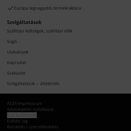
Európa legnagyobb termékraktára
Szolgáltatások
Szállítási költségek, szállítási idők
Súgó
Utalványok
Kapcsolat
Szaküzlet
Szolgáltatások -- áttekintés
ÁSZF
/
Impresszum
Adatvédelmi nyilatkozat
Süti beállítások
Elállási jog
Rendelés / szerződéskötés