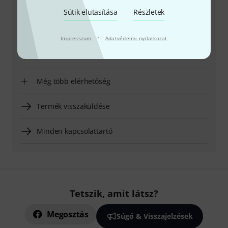
Sütik elutasítása
Részletek
Nyitvatartási idő (CEST - Közép-európai
nyári időszámítás)
·
Impresszum
Adatvédelmi nyilatkozat
Visszahívást kérek
Még több elérhetőség
Termék visszaküldése
Minden kapcsolattartó
Tetszik, amit látsz?
Megosztás
Súgó & Visszajelzések